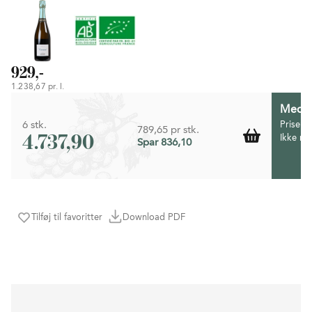
929,-
1.238,67 pr. l.
Medlem
6 stk.
Prisen 
789,65 pr stk.
4.737,90
Ikke m
Spar 836,10
Tilføj til favoritter
Download PDF