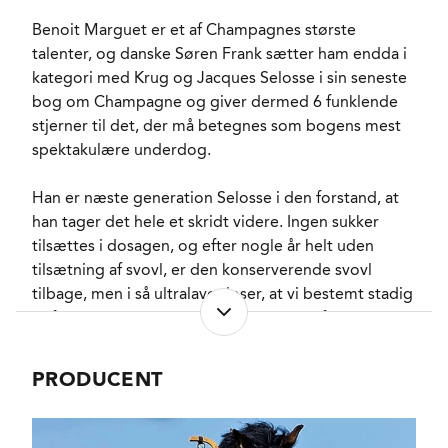
degorgement.
SERVERINGS-TEMPERATUR
Benoit Marguet er et af Champagnes største
8 - 10°C
talenter, og danske Søren Frank sætter ham endda i
EMBALLAGETYPE
Flaske (75 cl)
kategori med Krug og Jacques Selosse i sin seneste
VARENR.
225970
bog om Champagne og giver dermed 6 funklende
stjerner til det, der må betegnes som bogens mest
spektakulære underdog.
NØGLEORD
Stikkelsbær
, Gul æble
,
Gul blomme
, Grape
,
Citron
Han er næste generation Selosse i den forstand, at
PASSER GODT TIL
Østers
, Lyst fjerkræ
han tager det hele et skridt videre. Ingen sukker
KARAKTERISTIKA
Mellemfyldig
, Cremet
,
tilsættes i dosagen, og efter nogle år helt uden
Markant
, Syrlig
, Tør
tilsætning af svovl, er den konserverende svovl
VINIFIKATION
Brioche
, Brød
tilbage, men i så ultralave doser, at vi bestemt stadig
FLASKELAGRING
Østers
, Skiffer
,
befinder os i naturvinsuniverset, og det fornemme er
Skovbund
at smagen nu befinder sig i sin egen kategori, hvor
mange vinnydere med klassisk smag begejstres på
PRODUCENT
lige fod med naturvinsentusiaster. Det er rent ud
sagt fascinerende!