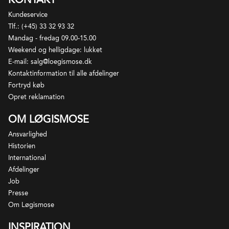
og dækker et areal på ca 8000 ha. Længst mod øst i
Kundeservice
Forvent diskrete naturvinskarakteristika
dalen tættest på Montagne de Reims er Pinot Noir
Tlf.: (+45) 33 32 93 32
dominerende, mens Pinot Meunier dominerer
Mandag - fredag 09.00-15.00
Certificeret Biodynamisk af L'Association Demeter
beplantningerne i resten af dalen. Jordbunden er
Weekend og helligdage: lukket
France FR-BIO-01-63030
generelt præget af Micraster kalk samt mergel, og
E-mail: salg@loegismose.dk
Vallée de la Marne rummer to Grand Cru kommuner,
Kontaktinformation til alle afdelinger
Ay og Tours-sur-Marne (sidstnævnte kun for Pinot
Fortryd køb
Noir).
Opret reklamation
OM LØGISMOSE
Ansvarlighed
Historien
International
Afdelinger
Job
Presse
Om Løgismose
INSPIRATION