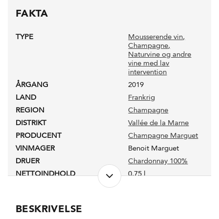
FAKTA
TYPE
Mousserende vin
,
Champagne
,
Naturvine og andre
vine med lav
intervention
ÅRGANG
2019
LAND
Frankrig
REGION
Champagne
DISTRIKT
Vallée de la Marne
PRODUCENT
Champagne Marguet
VINMAGER
Benoit Marguet
DRUER
Chardonnay 100%
NETTOINDHOLD
0,75 l
LUKKEANORDNING
Champagneprop
PRODUKTIONSFORM
Biodynamisk
BESKRIVELSE
FORVENTET HOLDBARHED
5-8 år fra