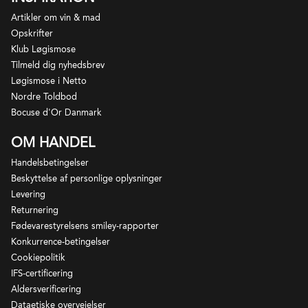
Artikler om vin & mad
Opskrifter
Klub Løgismose
Tilmeld dig nyhedsbrev
Løgismose i Netto
Nordre Toldbod
Bocuse d'Or Danmark
OM HANDEL
Handelsbetingelser
Beskyttelse af personlige oplysninger
Levering
Returnering
Fødevarestyrelsens smiley-rapporter
Konkurrence-betingelser
Cookiepolitik
IFS-certificering
Aldersverificering
Ikke alting varer evigt, og 2005 var det forbi for
Dataetiske overvejelser