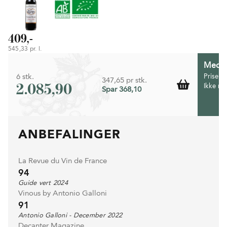
409,-
545,33 pr. l.
Medlem
6 stk.
Prisen 
347,65 pr stk.
2.085,90
Ikke m
Spar 368,10
ANBEFALINGER
La Revue du Vin de France
94
Guide vert 2024
Vinous by Antonio Galloni
91
Antonio Galloni - December 2022
Decanter Magazine