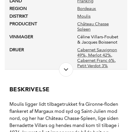
LAND
Frankrig
REGION
Bordeaux
DISTRIKT
Moulis
PRODUCENT
Château Chasse
Spleen
VINMAGER
Céline Villars-Foubet
& Jacques Boissenot
DRUER
Cabernet Sauvignon
49%
, Merlot 42%
,
Cabernet Franc 6%
,
Petit Verdot 3%
NETTOINDHOLD
0,75 l
LUKKEANORDNING
Naturkork
BESKRIVELSE
PRODUKTIONSFORM
Økologisk
ALKOHOLPROCENT
14,4 %
RESTSUKKER
Moulis ligger lidt tilbagetrukket fra Gironne-floden
1,5 g/l
flankeret af Margaux mod syd og Saint-Julien mod
FADLAGRET
Ja
nord, og her har Château Chasse-Spleen, lige siden
LAGRING
18 måneder på fad.
Bernadette Villars og hendes mand kom til tilbage i
FORVENTET HOLDBARHED
12-15 år fra høståret.