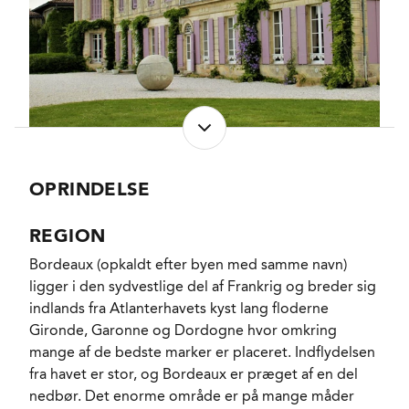
klassificeret som Moulis.
Alle stilke fjernes inden druerne knuses ganske let
og gærer parcel for parcel i en blanding af rustfri stål
og glaserede betontanke. Den endelige vin
sammenstikkes i januar og modner herefter 14 på
fade hvoraf 40% fornys hvert år. Herefter klares vinen
som traditionen byder med friske æggehvider,
hvorefter den tappes på flaske.
OPRINDELSE
En mørk og pulserende vin med herlige sorte
REGION
kirsebær og brombær, der virkelig kommer frem,
Bordeaux (opkaldt efter byen med samme navn)
når vinen får lidt tid eller slynges i familiens største
ligger i den sydvestlige del af Frankrig og breder sig
glas. Siden ankommer subtile noter af vanilje, røg og
indlands fra Atlanterhavets kyst lang floderne
pibetobak fra fadlagringen samt et lille strejf af
Gironde, Garonne og Dordogne hvor omkring
solbærmarmelade. Saftig og til den elegante side
mange af de bedste marker er placeret. Indflydelsen
med smidige silkeagtige tanniner, der bidrager til
fra havet er stor, og Bordeaux er præget af en del
vinens fint friske finish.
nedbør. Det enorme område er på mange måder