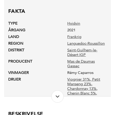
FAKTA
TYPE
Hvidvin
ÅRGANG
2021
LAND
Frankrig
REGION
Languedoc-Roussillon
DISTRIKT
Saint-Guilhem-le-
Désert IGP
PRODUCENT
Mas de Daumas
Gassac
VINMAGER
Rémy Caparros
DRUER
Viognier 31%
, Petit
Manseng 23%
,
Chardonnay 13%
,
Chenin Blanc 5%
,
Andre druer 28%
NETTOINDHOLD
0,75 l
LUKKEANORDNING
Naturkork
BESKRIVELSE