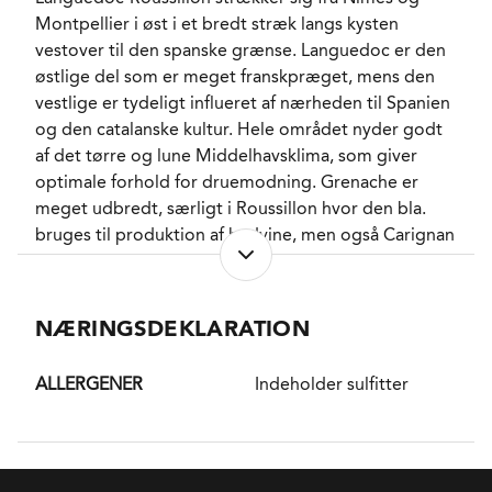
Montpellier i øst i et bredt stræk langs kysten
Imidlertid begyndte en langsom forvandling allerede
vestover til den spanske grænse. Languedoc er den
i 1989, hvor teamet besluttede, at vinen ikke bare
østlige del som er meget franskpræget, mens den
skulle være et look a like, men en vin med sin egen
vestlige er tydeligt influeret af nærheden til Spanien
ret, og det er ikke forkert at hævde at denne vin livet
og den catalanske kultur. Hele området nyder godt
igennem blev Aimé Guiberts legekammerat.
af det tørre og lune Middelhavsklima, som giver
Forstået på den måde at det var her han udlevede
optimale forhold for druemodning. Grenache er
sin interesse for mindre kendte, historiske og nogle
meget udbredt, særligt i Roussillon hvor den bla.
gange næsten forsvundne vinstokke. Vinen har
bruges til produktion af hedvine, men også Carignan
således siden midt 90’erne været et blend af
og Syrah samt en række internationale sorter sorter
Viognier og Chardonnay, som med årene har fået et
som Chardonnay og Merlot findes i bred
frodigt, vekslende og voksende tilskud af op til 20
udstrækning.
NÆRINGSDEKLARATION
forskellige andre druesorter.
Det er efterhånden en del år siden fadlagringen helt
ALLERGENER
Indeholder sulfitter
blev droppet, og i dag er der tale om en
frugtfokuseret moderne hvidvin som kommer til
verden i Thermo reguleret rustfrit stål hvor de 4
dominerende druer Viognier (31%), Petit Manseng