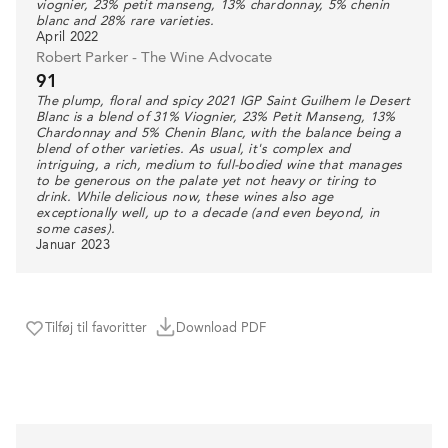
viognier, 23% petit manseng, 13% chardonnay, 5% chenin
blanc and 28% rare varieties.
April 2022
Robert Parker - The Wine Advocate
91
The plump, floral and spicy 2021 IGP Saint Guilhem le Desert
Blanc is a blend of 31% Viognier, 23% Petit Manseng, 13%
Chardonnay and 5% Chenin Blanc, with the balance being a
blend of other varieties. As usual, it's complex and
intriguing, a rich, medium to full-bodied wine that manages
to be generous on the palate yet not heavy or tiring to
drink. While delicious now, these wines also age
exceptionally well, up to a decade (and even beyond, in
some cases).
Januar 2023
Tilføj til favoritter
Download PDF