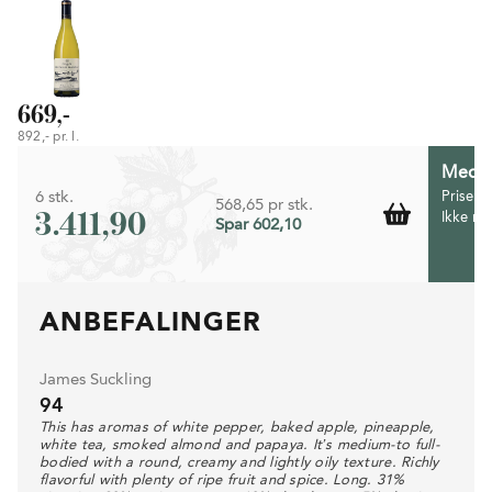
669,-
892,- pr. l.
Medlem
6 stk.
Prisen 
568,65 pr stk.
3.411,90
Ikke m
Spar 602,10
ANBEFALINGER
James Suckling
94
This has aromas of white pepper, baked apple, pineapple,
white tea, smoked almond and papaya. It’s medium-to full-
bodied with a round, creamy and lightly oily texture. Richly
flavorful with plenty of ripe fruit and spice. Long. 31%