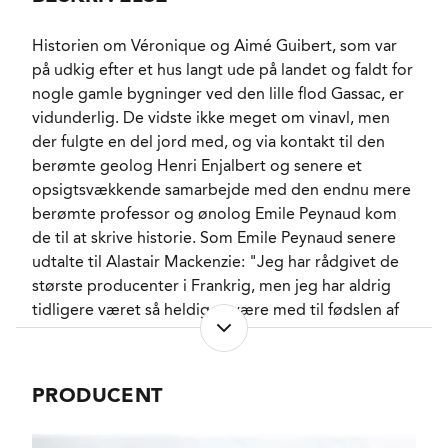
ANTAL FLASKER PRODUCERET
40000
PRODUKTIONSFORM
Terra Vitis - Plaisir du
Historien om Véronique og Aimé Guibert, som var
Vin
på udkig efter et hus langt ude på landet og faldt for
ALKOHOLPROCENT
13,5 %
nogle gamle bygninger ved den lille flod Gassac, er
PH-VÆRDI
3,3
vidunderlig. De vidste ikke meget om vinavl, men
RESTSUKKER
4,9 g/l
der fulgte en del jord med, og via kontakt til den
SYREINDHOLD
3,36 g/l
berømte geolog Henri Enjalbert og senere et
SVOVLINDHOLD
100 mg/l
opsigtsvækkende samarbejde med den endnu mere
LAGRING
4 måneder sur Lie i
berømte professor og ønolog Emile Peynaud kom
rustfrit stål.
de til at skrive historie. Som Emile Peynaud senere
FORVENTET HOLDBARHED
1-2 år efter høståret.
udtalte til Alastair Mackenzie: "Jeg har rådgivet de
SERVERINGS-TEMPERATUR
7 - 9°C
største producenter i Frankrig, men jeg har aldrig
EMBALLAGETYPE
Flaske (75 cl)
tidligere været så heldig at være med til fødslen af
VARENR.
en Grand Cru".
220397
Det var rødvinen fra
Mas de Daumas Gassac
, som
PRODUCENT
kom til at skrive historie da
det franske
NØGLEORD
Hvide blomster
,
Akacie
, Fersken
,
magasin Gault et Millau i oktober 1982 kaldte den
Ananas
,