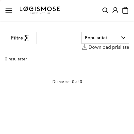
Løgismose
Filtre
Download prisliste
0
resultater
Du har set 0 af 0