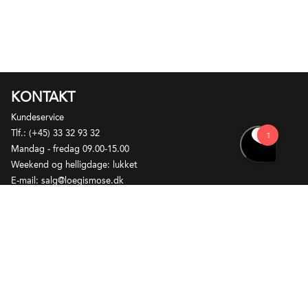
KONTAKT
Kundeservice
Tlf.: (+45) 33 32 93 32
Mandag - fredag 09.00-15.00
Weekend og helligdage: lukket
E-mail: salg@loegismose.dk
Kontaktinformation til alle afdelinger
Fortryd køb
Opret reklamation
OM LØGISMOSE
Ansvarlighed
Historien