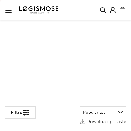
Forskærersæt i højeste kvalitet | Stort udvalg af Forge de La
FORSKÆRERSÆT
Filtre
Download prisliste