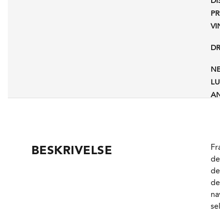
DI
P
V
D
N
L
AN
P
A
PH
RE
Fr
BESKRIVELSE
SY
de
de
S
de
F
na
L
se
F