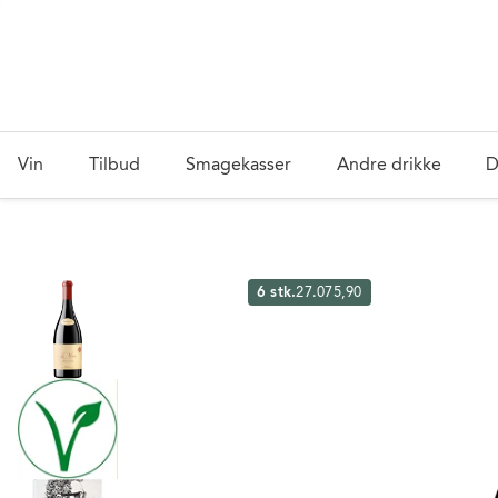
Vin
Tilbud
Smagekasser
Andre drikke
D
6 stk.
27.075,90