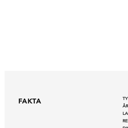
TY
FAKTA
Å
L
R