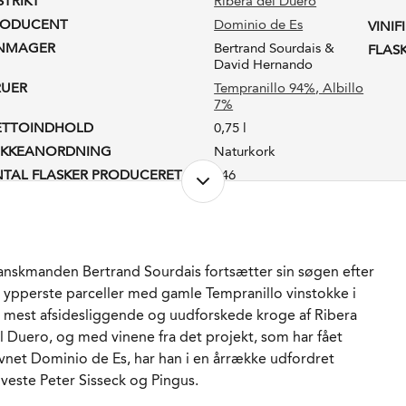
STRIKT
Ribera del Duero
RODUCENT
Dominio de Es
VINIF
INMAGER
Bertrand Sourdais &
FLAS
David Hernando
RUER
Tempranillo 94%
, Albillo
7%
ETTOINDHOLD
0,75 l
UKKEANORDNING
Naturkork
TAL FLASKER PRODUCERET
546
RODUKTIONSFORM
Konventionel & Vegan(sk)
LKOHOLPROCENT
14,5 %
-VÆRDI
3,6
STSUKKER
0,43 g/l
anskmanden Bertrand Sourdais fortsætter sin søgen efter
REINDHOLD
 ypperste parceller med gamle Tempranillo vinstokke i
4,9 g/l
 mest afsidesliggende og uudforskede kroge af Ribera
VOVLINDHOLD
70 mg/l
l Duero, og med vinene fra det projekt, som har fået
ADLAGRET
Ja
vnet Dominio de Es, har han i en årrække udfordret
AGRING
16 måneder i bare 2
lveste Peter Sisseck og Pingus.
brugte Bourgogne fade.
ORVENTET HOLDBARHED
15-20 år fra høståret.