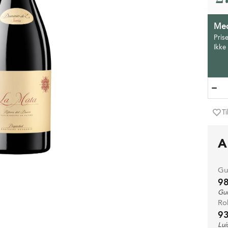
Med
Pris
Ikke
Ti
A
Gu
9
Gu
Ro
93
Lui