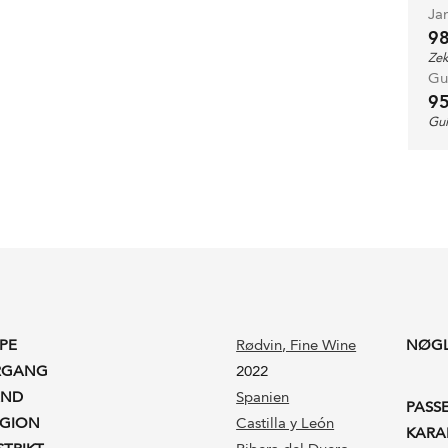
Ja
9
Zek
Gu
9
Guí
PE
Rødvin
, Fine Wine
NØG
RGANG
2022
AND
Spanien
PASS
EGION
Castilla y León
KARA