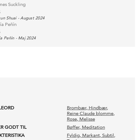
mes Suckling
8
un Shuai - August 2024
ía Peñín
5
a Peñín - Maj 2024
LEORD
Brombær
, Hindbær
,
Reine Claude blomme
,
Rose
, Melisse
ER GODT TIL
Bøffer
, Meditation
KTERISTIKA
Fyldig
, Markant
, Subtil
,