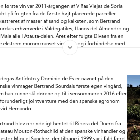
n første vin var 2011-årgangen af Viñas Viejas de Soria
RVERINGS-TEMPERATUR
15 - 17°C
abt på frugten fra de første højt placerede parceller
MBALLAGETYPE
Flaske (75 cl)
kestreret af masser af sand og kalksten, som Bertrand
NE WINE
Ja
urdais erhvervede i Valdegatiles, Llanos del Almendro og
RENR.
224666
 Mala alle i Atauta-dalen. Året efter fulgte Divaen fra en
lle ekstrem muromkranset vinmark, og i forbindelse med
16-årgangen foretog Bertrand så endnu en selektion og
abte denne La Mata, efter at han og hans team var
rdige med at revitalisere en parcel på 0,3 ha. på en kølig
sten østvendt skråning, som gamle optegnelser
degas Antídoto y Dominio de Es er navnet på den
kumenterer, allerede var tilplantet i 1904*. Dette er
anske vinmager Bertrand Sourdais første egen vingård,
ledes den blot 7. udgave af vinen.
m han kunne slå dørene op til i sensommeren 2016 efter
 forunderligt jointventure med den spanske agronom
 meget gamle Tempranillo vinstokke samt Albillo og
vid Hernando.
icante Bouschet vinstokke af unik genetik kultiveres
odynamisk (uden certifikat - Bertrand behøver det ikke),
rtrand blev oprindeligt hentet til Ribera del Duero fra
 høsten fandt sted en smuk formiddag hvor
ateau Mouton-Rothschild af den spanske vinhandler og
starbejderne havde god tid til at gøre sig umage med
vestor Miguel Sanchez, der tilbage i 1999 var i fuld færd