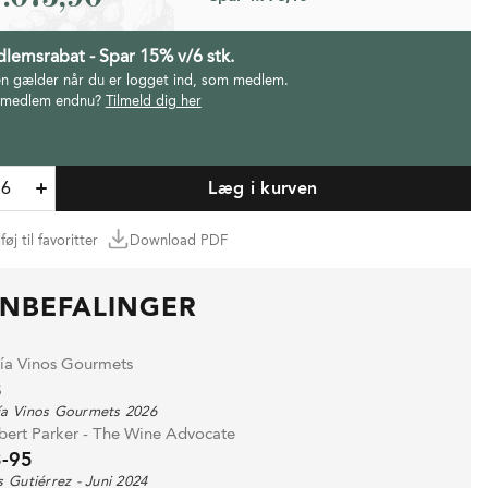
lemsrabat - Spar 15% v/6 stk.
en gælder når du er logget ind, som medlem.
 medlem endnu?
Tilmeld dig her
Læg i kurven
lføj til favoritter
Download PDF
NBEFALINGER
ía Vinos Gourmets
8
ía Vinos Gourmets 2026
bert Parker - The Wine Advocate
-95
s Gutiérrez - Juni 2024