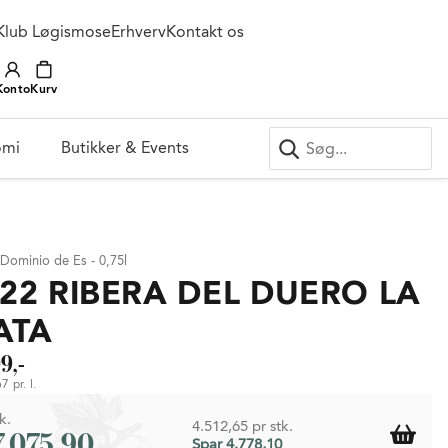
Klub Løgismose
Erhverv
Kontakt os
Konto
Kurv
omi
Butikker & Events
 Dominio de Es - 0,75l
22 RIBERA DEL DUERO LA
ATA
9,-
7 pr. l.
k.
4.512,65 pr stk.
7.075,90
Spar 4.778,10