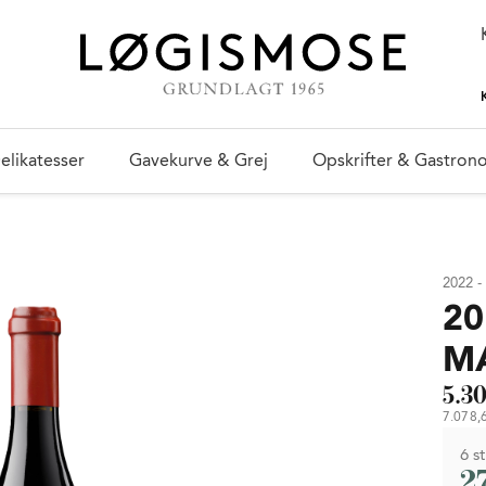
elikatesser
Gavekurve & Grej
Opskrifter & Gastron
2022 -
20
M
5.30
7.078,6
6 st
2