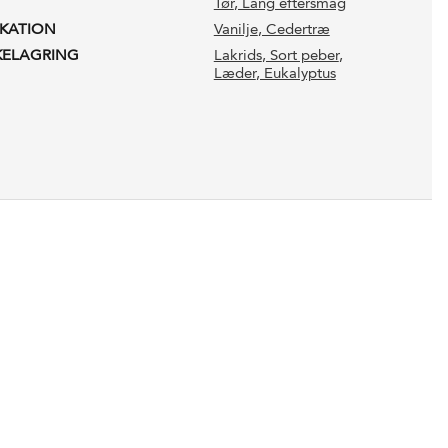
Tør
, Lang eftersmag
IKATION
Vanilje
, Cedertræ
KELAGRING
Lakrids
, Sort peber
,
Læder
, Eukalyptus