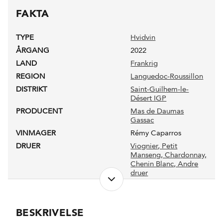
FAKTA
TYPE
Hvidvin
ÅRGANG
2022
LAND
Frankrig
REGION
Languedoc-Roussillon
DISTRIKT
Saint-Guilhem-le-
Désert IGP
PRODUCENT
Mas de Daumas
Gassac
VINMAGER
Rémy Caparros
DRUER
Viognier
, Petit
Manseng
, Chardonnay
,
Chenin Blanc
, Andre
druer
NETTOINDHOLD
0,75 l
LUKKEANORDNING
Naturkork
BESKRIVELSE
PRODUKTIONSFORM
Terra Vitis - Plaisir du
Vin