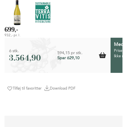
699,-
932,- pr. l.
Medlem
6 stk.
Prisen 
594,15 pr stk.
3.564,90
Ikke m
Spar 629,10
Tilføj til favoritter
Download PDF