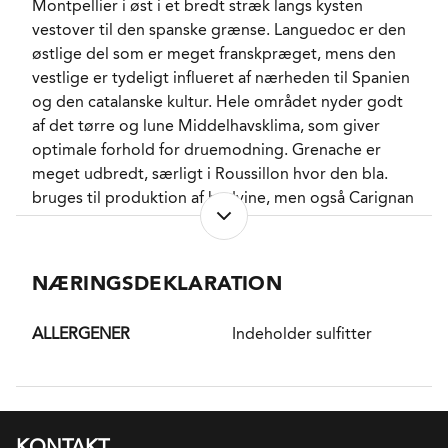
Montpellier i øst i et bredt stræk langs kysten
Imidlertid begyndte en langsom forvandling allerede
vestover til den spanske grænse. Languedoc er den
i 1989, hvor teamet besluttede, at vinen ikke bare
østlige del som er meget franskpræget, mens den
skulle være et look a like, men en vin med sin egen
vestlige er tydeligt influeret af nærheden til Spanien
ret, og det er ikke forkert at hævde at denne vin livet
og den catalanske kultur. Hele området nyder godt
igennem blev Aimé Guiberts legekammerat.
af det tørre og lune Middelhavsklima, som giver
Forstået på den måde at det var her han udlevede
optimale forhold for druemodning. Grenache er
sin interesse for mindre kendte, historiske og nogle
meget udbredt, særligt i Roussillon hvor den bla.
gange næsten forsvundne vinstokke. Vinen har
bruges til produktion af hedvine, men også Carignan
således siden midt 90’erne været et blend af
og Syrah samt en række internationale sorter sorter
Viognier og Chardonnay, som med årene har fået et
som Chardonnay og Merlot findes i bred
frodigt, vekslende og voksende tilskud af op til 20
udstrækning.
NÆRINGSDEKLARATION
forskellige andre druesorter.
Det er efterhånden en del år siden fadlagringen helt
ALLERGENER
Indeholder sulfitter
blev droppet, og i dag er der tale om en
frugtfokuseret moderne hvidvin som kommer til
verden i Thermo reguleret rustfrit stål hvor de 4
dominerende druer Viognier, Petit Manseng,
KONTAKT