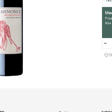
Med
Pris
Ikke
Ti