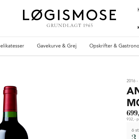
elikatesser
Gavekurve & Grej
Opskrifter & Gastron
2016 -
A
M
699,
932,- pr
6 st
3