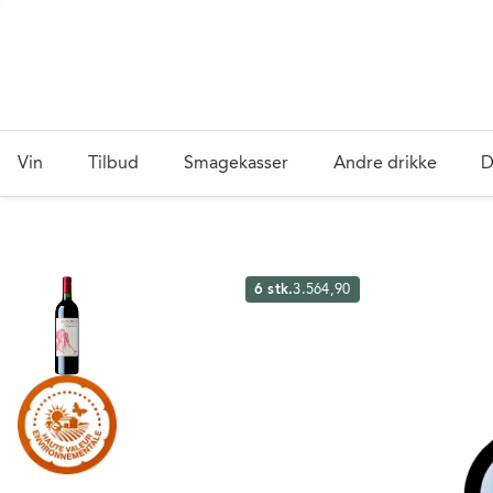
Vin
Tilbud
Smagekasser
Andre drikke
D
6 stk.
3.564,90