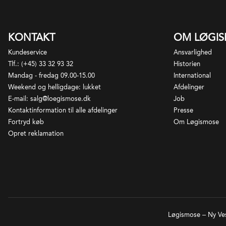
fr
fa
År
ho
KONTAKT
OM LØGI
Em
Se
Kl
Kundeservice
Ansvarlighed
ap
Tlf.: (+45) 33 32 93 32
Historien
Bl
Mandag - fredag 09.00-15.00
International
Weekend og helligdage: lukket
Afdelinger
E-mail: salg@loegismose.dk
Job
Kontaktinformation til alle afdelinger
Presse
Fortryd køb
Om Løgismose
Opret reklamation
Løgismose – Ny Ves