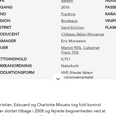
PE
Rødvin
NØG
RGANG
2016
PASS
AND
Frankrig
KARA
EGION
Bordeaux
VINIF
STRIKT
Saint-Emilion
FLAS
RODUCENT
Château Bélair-Monange
INMAGER
Eric Murisasco
RUER
Merlot 90%
, Cabernet
Franc 10%
ETTOINDHOLD
0,75 l
UKKEANORDNING
Naturkork
RODUKTIONSFORM
HVE (Haute Valeur
Environnementale)
LKOHOLPROCENT
13,4 %
STSUKKER
1,5 g/l
ADLAGRET
Ja
AGRING
14-16 måneder på fad.
ristian, Edouard og Charlotte Moueix tog fuld kontrol
20-25% nye.
er slottet tilbage i 2008 og fejrede begivenheden ved at
ORVENTET HOLDBARHED
10-15 år fra høståret.