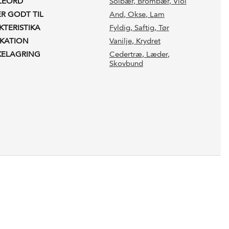
LEORD
Solbær
, Brombær
, Viol
ER GODT TIL
And
, Okse
, Lam
KTERISTIKA
Fyldig
, Saftig
, Tør
IKATION
Vanilje
, Krydret
KELAGRING
Cedertræ
, Læder
,
Skovbund