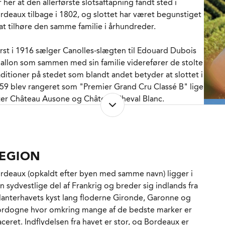
r her at den allerførste slotsaftapning fandt sted i
de. Omkring 20% frem for 50% eller mere, men stadig
rdeaux tilbage i 1802, og slottet har været begunstiget
d masser af nerve og (ja) potens, så det er ikke så
 at tilhøre den samme familie i århundreder.
rkeligt, at Annonce i blindsmagninger, hvor man mister
ligheden for at være forudindtaget og begejstret for en
rst i 1916 sælger Canolles-slægten til Edouard Dubois
kkerheds skyld, haler den ind på Le Grand Vin og
allon som sammen med sin familie viderefører de stolte
erhaler stribevis af andre vine i Saint-Emilion. Det er intet
aditioner på stedet som blandt andet betyder at slottet i
ndre end imponerende!
59 blev rangeret som "Premier Grand Cru Classé B" lige
ter Château Ausone og Château Cheval Blanc.
2003 døde Heylette Dubois Challon imidlertid uden
vinger, og hun testamenterede derfor slottet til den
værende bestyrer Pascal Delbeck. Han manglede
EGION
idlertid den nødvendige kapital og efter først at have
lgt 31% af aktionerne til Moueix opgiver han i 2008 at
rdeaux (opkaldt efter byen med samme navn) ligger i
dereføre slottet, hvorefter Christian, Edouard og
n sydvestlige del af Frankrig og breder sig indlands fra
arlotte Moueix kan føje endnu et slot til deres i forvejen
lanterhavets kyst lang floderne Gironde, Garonne og
ponerende portofølge, og fejre begivenheden ved at
rdogne hvor omkring mange af de bedste marker er
dre slottets navn en lille smule til minde om deres mor
aceret. Indflydelsen fra havet er stor, og Bordeaux er