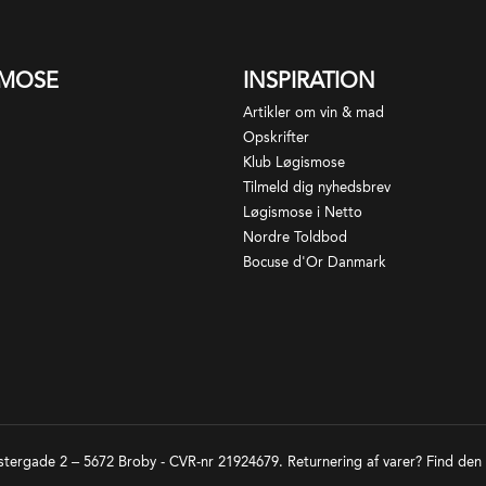
a. Kun rødvin må produceres under appellationsnavnet,
dlagring anvendes bredt og de bedste vine har lang
lig produktion: Ca. 18.000 flasker.
ldbarhed i flasken. Modsat Pomerol har man i Saint-
SMOSE
INSPIRATION
ilion en officiel klassifikation oprettet i 1954.
 vores aktuelle vine fra Bélair-Monange
her
assifikationen revideres ca. hvert 10. år og blandt
Artikler om vin & mad
pellationens bedste vine kan nævnes slotte som Cheval-
Opskrifter
anc og Ausone.
Klub Løgismose
Tilmeld dig nyhedsbrev
Løgismose i Netto
Nordre Toldbod
Bocuse d'Or Danmark
tergade 2 – 5672 Broby - CVR-nr 21924679. Returnering af varer? Find den