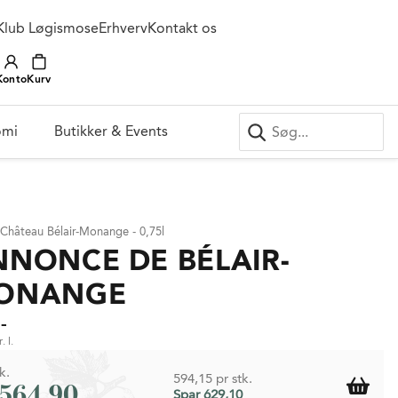
Klub Løgismose
Erhverv
Kontakt os
Konto
Kurv
omi
Butikker & Events
 Château Bélair-Monange - 0,75l
NNONCE DE BÉLAIR-
ONANGE
-
. l.
k.
594,15 pr stk.
.564,90
Spar 629,10