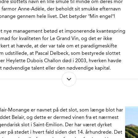
dre slottets navn en lille smule til minde om deres mor
RVERINGS-TEMPERATUR
15 - 17°C
 farmor Anne-Adèle, der beholdt sit smukke efternavn
MBALLAGETYPE
Flaske (75 cl)
nange gennem hele livet. Det betyder ”Min engel”!
RENR.
221229
t nye management betød et imponerende kvantespring
emad for kvaliteten for Le Grand Vin, og det er ikke
rkert at hævde, at der var tale om et paradigmeskifte
m udstillede, at Pascal Delbeck, som bestyrede slottet
ter Heylette Dubois Challon død i 2003, hverken havde
t nødvendige talent eller den nødvendige kapital.
d omstruktureringen af slottet fulgte denne 2. vin
nonce de Bélair-Monange, som smukt formidler næsten
mme mineralitet, koncentration, balance og længde som
an Vin.
lair-Monange er navnet på det slot, som længe blot har
ddet Belair, og dette er dermed vinen fra et nærmest
mme drueblanding, det vil sige omkring 90% Merlot og
gendarisk slot i Saint-Emilion. Der har været dyrket
% Cabernet Franc. Lidt kortere fadlagring. 14-16
uer på stedet i hvert fald siden det 14. århundrede. Det
neder frem for 16-18 og en lidt mindre andel af nye