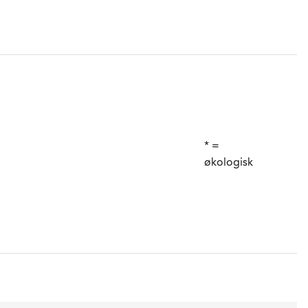
* =
økologisk