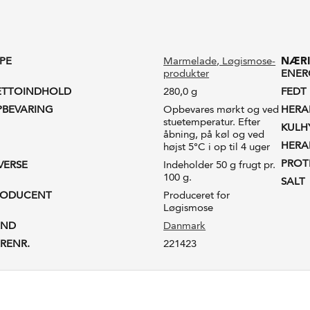
PE
Marmelade
, Løgismose-
NÆRI
produkter
ENERG
ETTOINDHOLD
280,0 g
FEDT
BEVARING
Opbevares mørkt og ved
HERA
stuetemperatur. Efter
KULH
åbning, på køl og ved
HERA
højst 5°C i op til 4 uger
PROT
VERSE
Indeholder 50 g frugt pr.
100 g.
SALT
RODUCENT
Produceret for
Løgismose
AND
Danmark
RENR.
221423