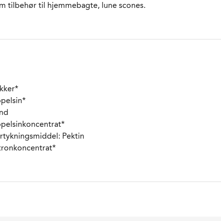
m tilbehør til hjemmebagte, lune scones.
kker
*
pelsin
*
nd
pelsinkoncentrat
*
rtykningsmiddel: Pektin
tronkoncentrat
*