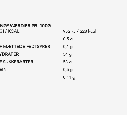
NGSVÆRDIER PR. 100G
I / KCAL
952 kJ / 228 kcal
0,5 g
F MÆTTEDE FEDTSYRER
0,1 g
YDRATER
54 g
F SUKKERARTER
53 g
EIN
0,5 g
0,11 g