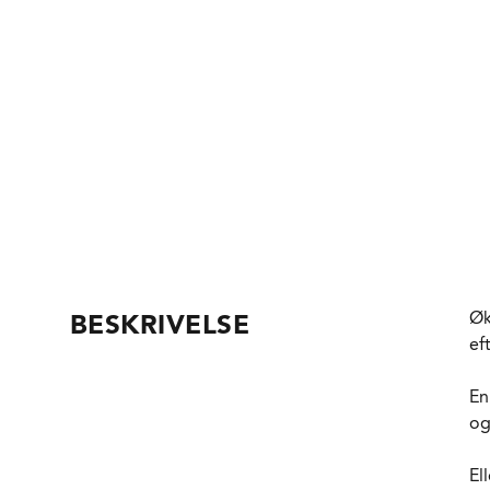
Øk
BESKRIVELSE
ef
En
og
El