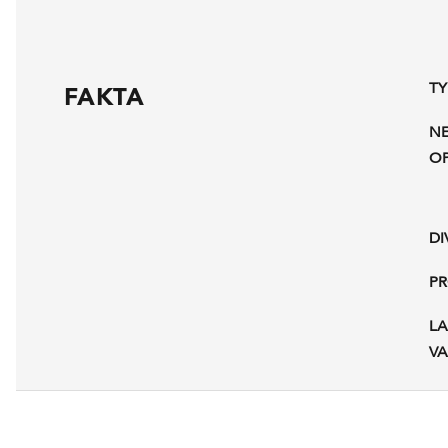
TY
FAKTA
N
OP
DI
P
L
VA