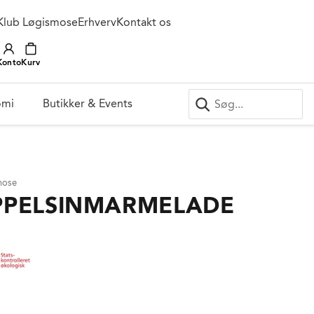
Klub Løgismose
Erhverv
Kontakt os
Konto
Kurv
omi
Butikker & Events
mose
PPELSINMARMELADE