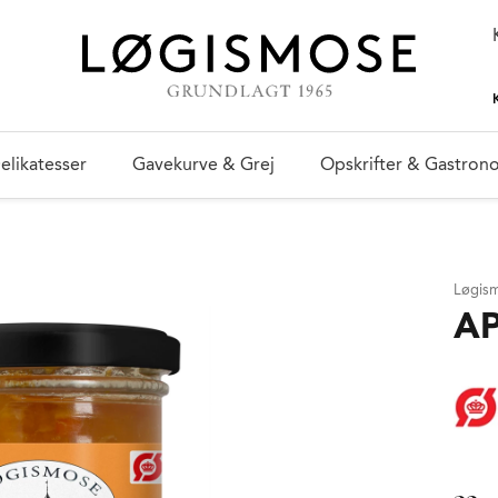
elikatesser
Gavekurve & Grej
Opskrifter & Gastron
Løgis
A