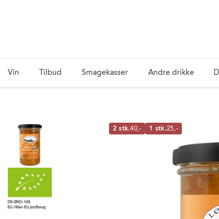
Vin
Tilbud
Smagekasser
Andre drikke
D
2 stk.
40,-
1 stk.
25,-