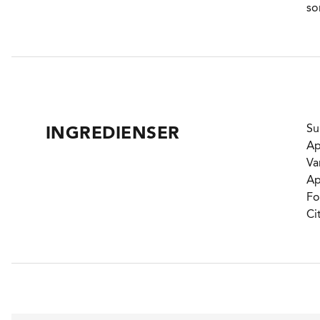
so
Su
INGREDIENSER
Ap
Va
Ap
Fo
Ci