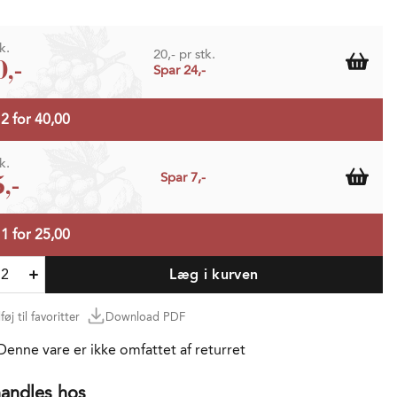
k.
20,- pr stk.
0,-
Spar 24,-
 2 for 40,00
k.
,-
Spar 7,-
 1 for 25,00
Læg i kurven
lføj til favoritter
Download PDF
 Denne vare er ikke omfattet af returret
andles hos