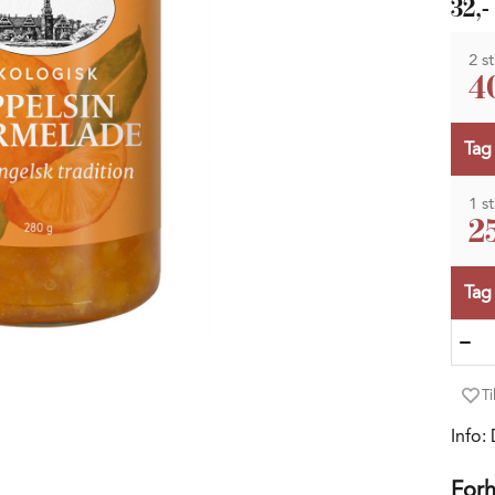
32,-
2 st
4
Tag
1 st
25
Tag
Ti
Info:
Forh