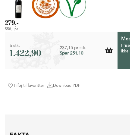
279,-
558,- pr. l.
Medlem
6 stk.
Prisen 
237,15 pr stk.
1.422,90
Ikke m
Spar 251,10
Tilføj til favoritter
Download PDF
FAKTA