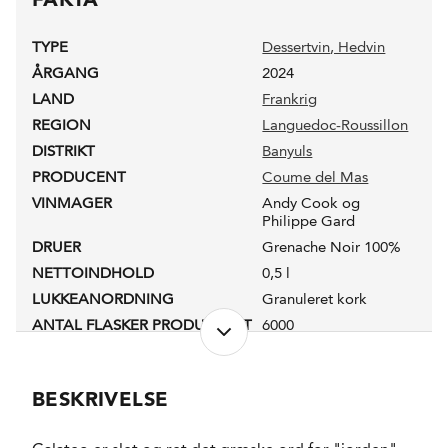
TYPE
Dessertvin
, Hedvin
ÅRGANG
2024
LAND
Frankrig
REGION
Languedoc-Roussillon
DISTRIKT
Banyuls
PRODUCENT
Coume del Mas
VINMAGER
Andy Cook og
Philippe Gard
DRUER
Grenache Noir 100%
NETTOINDHOLD
0,5 l
LUKKEANORDNING
Granuleret kork
ANTAL FLASKER PRODUCERET
6000
PRODUKTIONSFORM
Konventionel
ALKOHOLPROCENT
16,0 %
BESKRIVELSE
PH-VÆRDI
3,5
RESTSUKKER
102,0 g/l