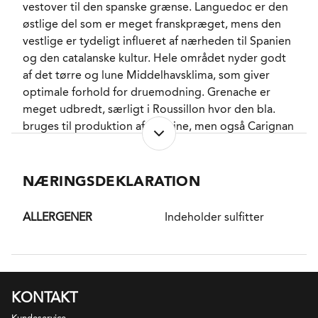
vestover til den spanske grænse. Languedoc er den
at den bare skal komme på bordet denne ene aften.
østlige del som er meget franskpræget, mens den
Vi tænker på desserter med mørk chokolade såsom
vestlige er tydeligt influeret af nærheden til Spanien
fondant eller mousse, og vi tænker på brombær
og den catalanske kultur. Hele området nyder godt
eller blåbærtærter. Eller kraftige blåskimmeloste.
af det tørre og lune Middelhavsklima, som giver
Uanset hvad vil sød musik opstå!
optimale forhold for druemodning. Grenache er
meget udbredt, særligt i Roussillon hvor den bla.
bruges til produktion af hedvine, men også Carignan
og Syrah samt en række internationale sorter sorter
som Chardonnay og Merlot findes i bred
udstrækning.
NÆRINGSDEKLARATION
DISTRIKT
ALLERGENER
Indeholder sulfitter
Banyuls ligger i det sydøstlige hjørne af Roussillon i
Sydfrankrig tæt på den spanske grænse. Ca 1000 ha
er plantet og generelt på terasser i bagende sol og
udsigt til Middelhavet. Banyuls appellationen tillader
udelukkende forstærkede vine af typen Vin Doux
KONTAKT
Naturel. De er tilsat spiritus tilligt i gæringsforløbet