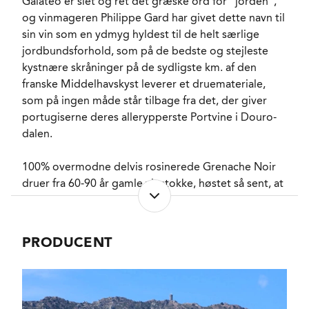
Galateo er slet og ret det græske ord for "jorden",
SYREINDHOLD
4,4 g/l
og vinmageren Philippe Gard har givet dette navn til
SVOVLINDHOLD
85 mg/l
sin vin som en ydmyg hyldest til de helt særlige
FADLAGRET
Ja
jordbundsforhold, som på de bedste og stejleste
LAGRING
6 måneder på brugte
kystnære skråninger på de sydligste km. af den
225 liters fade.
franske Middelhavskyst leverer et druemateriale,
FORVENTET HOLDBARHED
5-8 år fra høståret.
som på ingen måde står tilbage fra det, der giver
SERVERINGS-TEMPERATUR
10 - 12°C
portugiserne deres allerypperste Portvine i Douro-
EMBALLAGETYPE
Flaske (50 cl)
dalen.
VARENR.
301031
100% overmodne delvis rosinerede Grenache Noir
druer fra 60-90 år gamle vinstokke, høstet så sent, at
NØGLEORD
Kirsch
, Kirsebær
,
ha. udbyttet ikke overstiger 20 hl., og med et
Brombær
, Blåbær
,
sukkerindhold, der betyder, at druerne ankommer til
Solbærlikør
kælderen med et potentielt naturligt alkoholindhold
PASSER GODT TIL
Aperitif
,
PRODUCENT
på 20-22 %.
Blåskimmeloste
,
Desserter med bær
,
Desserter med
Klaserne sorteres og soigneres inden alle stilke
chokolade
fjernes og druerne knuses. Herefter får most, skind
KARAKTERISTIKA
Fyldig
, Markant
,