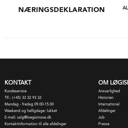
Li
I 
Ba
si
A
NÆRINGSDEKLARATION
I 
de
pr
vi
vi
I 
ka
Ve
ka
in
br
20
na
om
Ne
un
st
I 
mi
Ba
li
Ri
KONTAKT
OM LØGI
ta
pa
fr
Kundeservice
Ansvarlighed
fo
sk
Tlf.: (+45) 33 32 93 32
Historien
un
Mandag - fredag 09.00-15.00
International
om
Weekend og helligdage: lukket
Afdelinger
E-mail: salg@loegismose.dk
Job
La
Kontaktinformation til alle afdelinger
Presse