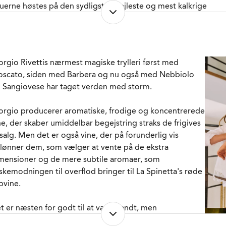
uerne høstes på den sydligste, stejleste og mest kalkrige
l af Spineta ’s 6,5 ha. på Starderi, der er en af de mest
rømte skråninger oppe bag Neive, og her har Rivetti-
ødrene arbejdet efter bæredygtige principper uden
ug af herbicider og pesticider, og sågar også uden
orgio Rivettis nærmest magiske trylleri først med
aktorer og andet tungt materiel, som kan komprimere
scato, siden med Barbera og nu også med Nebbiolo
rden lige siden de købte sig ind på skråningen.
 Sangiovese har taget verden med storm.
r er efterhånden tale om 60 år gamle vinstokke og
orgio producerer aromatiske, frodige og koncentrerede
uerne plukkes manuelt med en soignering såvel oppe på
ne, der skaber umiddelbar begejstring straks de frigives
råningen som i vinkælderen hvorefter alle stilke fjernes
l salg. Men det er også vine, der på forunderlig vis
den druerne gærer til vin uden knusning og uden
lønner dem, som vælger at vente på de ekstra
emmede gærstammer i rustfrit stål. Vinen er modnet 18
mensioner og de mere subtile aromaer, som
neder i 20% nye og for resten én gang brugte franske
askemodningen til overflod bringer til La Spinetta's røde
de og efterfølgende er den endelige cuvée
pvine.
mmenstukket i rustfrit stål. Her har vinen fået lov til at
tte i 3 måneder inden den er tappet uden klaring eller
t er næsten for godt til at være sandt, men
ltrering og til sidst modnet yderligere 8 måneder i flasken
meldelserne i den internationale presse har
den frigivelsen.