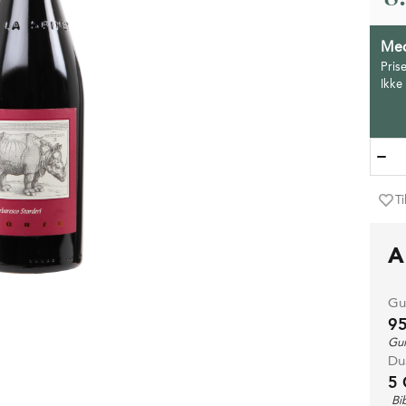
Med
Pris
Ikke
Ti
A
Gui
9
Gui
Du
5 
Bi