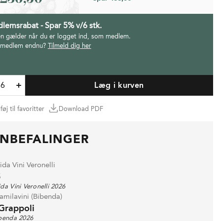
lemsrabat - Spar 5% v/6 stk.
en gælder når du er logget ind, som medlem.
 medlem endnu?
Tilmeld dig her
Læg i kurven
lføj til favoritter
Download PDF
NBEFALINGER
da Vini Veronelli
5
da Vini Veronelli 2026
amilavini (Bibenda)
Grappoli
benda 2026