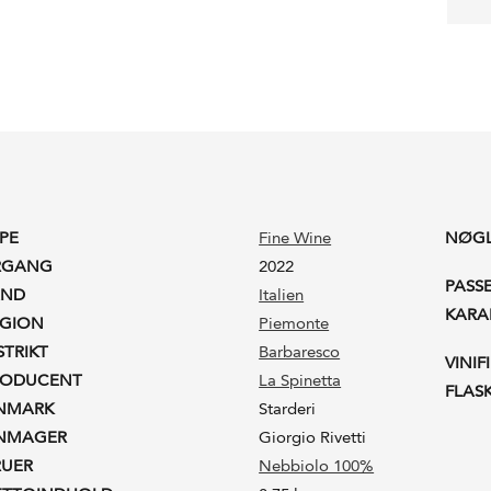
PE
Fine Wine
NØG
RGANG
2022
PASS
AND
Italien
KARA
EGION
Piemonte
STRIKT
Barbaresco
VINIF
RODUCENT
La Spinetta
FLAS
INMARK
Starderi
INMAGER
Giorgio Rivetti
RUER
Nebbiolo 100%