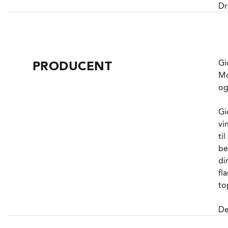
Dr
de
be
br
br
Gi
PRODUCENT
tr
Mo
jo
og
De
Gi
dr
vi
sk
ti
in
be
fr
di
må
fl
fa
to
sa
sæ
De
fi
an
in