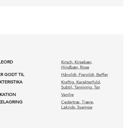
LEORD
Kirsch
, Kirsebær
,
Hindbær
, Rose
ER GODT TIL
Hårvildt
, Fjervildt
, Bøffer
KTERISTIKA
Kraftig
, Karakterfuld
,
Subtil
, Tanninrig
, Tør
IKATION
Vanilje
KELAGRING
Cedertræ
, Tjære
,
Lakrids
, Svampe