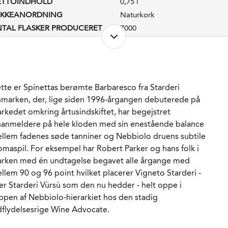
ETTOINDHOLD
0,75 l
UKKEANORDNING
Naturkork
TAL FLASKER PRODUCERET
7000
RODUKTIONSFORM
Økologisk
LKOHOLPROCENT
14,5 %
STSUKKER
1,5 g/l
REINDHOLD
4,8 g/l
tte er Spinettas berømte Barbaresco fra Starderi
ADLAGRET
Ja
nmarken, der, lige siden 1996-årgangen debuterede på
AGRING
18 måneder. 20% nye
rkedet omkring årtusindskiftet, har begejstret
fade, resten én gang
nanmeldere på hele kloden med sin enestående balance
brugte.
llem fadenes søde tanniner og Nebbiolo druens subtile
ORVENTET HOLDBARHED
12-15 år fra høståret.
omaspil. For eksempel har Robert Parker og hans folk i
RVERINGS-TEMPERATUR
15 - 17°C
rken med én undtagelse begavet alle årgange med
MBALLAGETYPE
Flaske (75 cl)
llem 90 og 96 point hvilket placerer Vigneto Starderi -
NE WINE
Ja
ler Starderi Vürsù som den nu hedder - helt oppe i
RENR.
226567
ppen af Nebbiolo-hierarkiet hos den stadig
dflydelsesrige Wine Advocate.