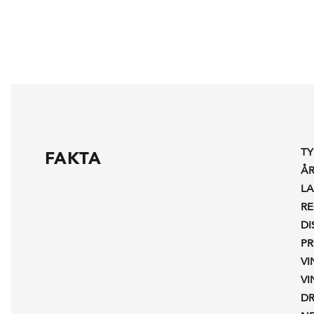
TY
FAKTA
Å
L
R
DI
P
V
V
D