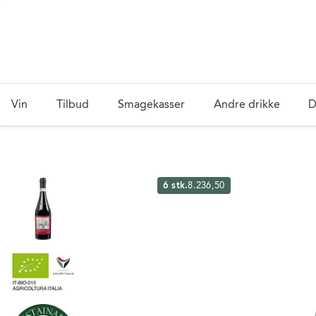
Vin
Tilbud
Smagekasser
Andre drikke
D
6 stk.
8.236,50