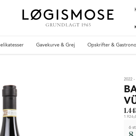
elikatesser
Gavekurve & Grej
Opskrifter & Gastron
2022 - 
B
V
1.44
1.926,6
6 st
8