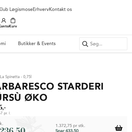
Klub Løgismose
Erhverv
Kontakt os
Konto
Kurv
omi
Butikker & Events
La Spinetta - 0,75l
ARBARESCO STARDERI
ÜRSÙ ØKO
5,-
7 pr. l.
k.
1.372,75 pr stk.
.236,50
Spar 433,50