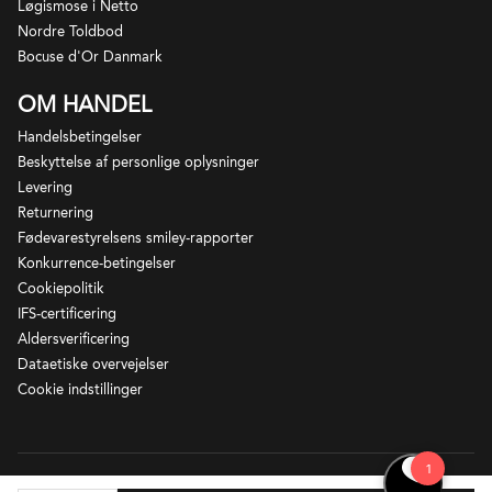
Løgismose i Netto
Nordre Toldbod
Bocuse d'Or Danmark
OM HANDEL
Handelsbetingelser
Beskyttelse af personlige oplysninger
Levering
Returnering
Fødevarestyrelsens smiley-rapporter
Konkurrence-betingelser
Cookiepolitik
IFS-certificering
Aldersverificering
Giorgio Rivettis nærmest magiske trylleri først med
Dataetiske overvejelser
Moscato, siden med Barbera og nu også med
Cookie indstillinger
Nebbiolo og Sangiovese har taget verden med
storm.
Giorgio producerer aromatiske, frodige og
Løgismose – Ny Vestergade 2 – 5672 Broby - CVR-nr 21924679.