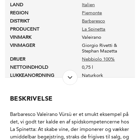
LAND
Italien
REGION
Piemonte
DISTRIKT
Barbaresco
PRODUCENT
La Spinetta
VINMARK
Valeirano
VINMAGER
Giorgio Rivetti &
Stephan Mazetta
DRUER
Nebbiolo 100%
NETTOINDHOLD
0,75 l
LUKKEANORDNING
Naturkork
PRODUKTIONSFORM
Sustainable farming
ALKOHOLPROCENT
14,5 %
BESKRIVELSE
PH-VÆRDI
3,6
RESTSUKKER
1,5 g/l
Barbaresco Valeirano Vürsù er et smukt eksempel på
SYREINDHOLD
5,5 g/l
det, vi godt tør kalde en af spidskompetencerne hos
FADLAGRET
Ja
La Spinetta: At skabe vine, der imponerer og vækker
LAGRING
20 måneder i franske
umiddelbar begejstring, straks de frigives til salg, og
fade. 50% nye.