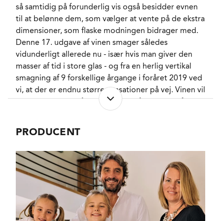
så samtidig på forunderlig vis også besidder evnen
FORVENTET HOLDBARHED
15-18 år fra høståret.
til at belønne dem, som vælger at vente på de ekstra
SERVERINGS-TEMPERATUR
15 - 17°C
dimensioner, som flaske modningen bidrager med.
EMBALLAGETYPE
Flaske (75 cl)
Denne 17. udgave af vinen smager således
FINE WINE
Ja
vidunderligt allerede nu - især hvis man giver den
VARENR.
221370
masser af tid i store glas - og fra en herlig vertikal
smagning af 9 forskellige årgange i foråret 2019 ved
vi, at der er endnu større sensationer på vej. Vinen vil
NØGLEORD
Kirsebær
, Kirsch
, Rose
,
ubesværet klare både 10, 15 og måske endnu flere
Viol
års flaskelagring!
PASSER GODT TIL
Bøffer
, Okse
, Lam
PRODUCENT
KARAKTERISTIKA
Fyldig
, Subtil
,
Druerne kommer fra 3 hektar på den stejle
Tanninrig
, Aromatisk
,
sydvestvendte Valeirano-skråning, som stejlt løfter
Tør
sig fra 250 til 325 meter op mod udsigtspunktet
VINIFIKATION
Cedertræ
Bricco di Treiso. Der er tale om en af de fineste
FLASKELAGRING
Balsamico
, Tjære
,
"crus", der er medtaget i den officielle "Le Menzioni
Skovbund
, Læder
del Comune di Barbaresco.", og her har Rivetti-
brødrene arbejdet efter bæredygtige principper
uden brug af herbicider og pesticider, og sågar også