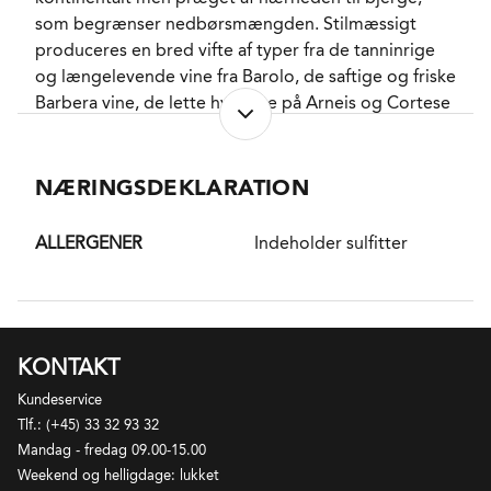
som begrænser nedbørsmængden. Stilmæssigt
produceres en bred vifte af typer fra de tanninrige
og længelevende vine fra Barolo, de saftige og friske
Barbera vine, de lette hvidvine på Arneis og Cortese
samt de søde, mousserende fra Asti på Moscato. En
stor del af vinene i regionen produceres indenfor
DOC og DOCG reglerne.
NÆRINGSDEKLARATION
DISTRIKT
ALLERGENER
Indeholder sulfitter
Barbaresco er et vindistrikt i Piemonte i den
nordvestlige del af Italien. Barbaresco ligger nordøst
for byen Alba med vinmarkerne orienteret på bløde
bakker i det, man kan kalde fødderne af Alperne.
Jordbunden er domineret af kalkholdig mergel, og
KONTAKT
kun de bedste, sydvendte marker bruges til at dyrke
Kundeservice
Nebbiolo til Barbaresco. Som nabodistriktet Barolo
Tlf.: (+45) 33 32 93 32
skal Barbaresco udgøres af 100% Nebbiolo, men
Mandag - fredag 09.00-15.00
trods nær- og ligheder er der visse forskelle
Weekend og helligdage: lukket
stilmæssigt på vinene fra de to distrikter. Barbaresco