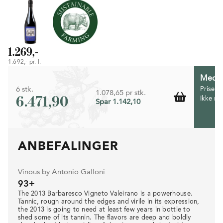
1.269,-
1.692,- pr. l.
Medlem
6 stk.
Prisen 
1.078,65 pr stk.
6.471,90
Ikke m
Spar 1.142,10
ANBEFALINGER
Vinous by Antonio Galloni
93+
The 2013 Barbaresco Vigneto Valeirano is a powerhouse.
Tannic, rough around the edges and virile in its expression,
the 2013 is going to need at least few years in bottle to
shed some of its tannin. The flavors are deep and boldly