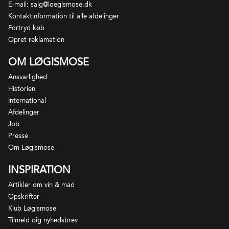
E-mail: salg@loegismose.dk
har et mildere og lunere klima som bevirker, at
Kontaktinformation til alle afdelinger
druerne modnes lidt tidligere. Vinene fra Barbaresco
Fortryd køb
er generelt mindre tanniske og og mere frugtige
Opret reklamation
end de til tider strenge vine fra Barolo. Barbaresco
skal lagre min 2 år hvoraf et af dem skal være på fad.
OM LØGISMOSE
Ansvarlighed
Historien
International
Afdelinger
Job
Presse
Om Løgismose
INSPIRATION
Artikler om vin & mad
Opskrifter
Klub Løgismose
Tilmeld dig nyhedsbrev