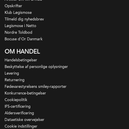
Opskrifter
Klub Løgismose
Tilmeld dig nyhedsbrev
Løgismose i Netto
Nordre Toldbod
Bocuse d'Or Danmark
OM HANDEL
Handelsbetingelser
Beskyttelse af personlige oplysninger
Levering
Returnering
Fødevarestyrelsens smiley-rapporter
Konkurrence-betingelser
Cookiepolitik
IFS-certificering
Aldersverificering
Giorgio Rivettis nærmest magiske trylleri først med
Dataetiske overvejelser
Moscato, siden med Barbera og nu også med
Cookie indstillinger