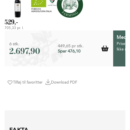
529,-
705,33 pr. l.
Medlem
6 stk.
Prisen 
449,65 pr stk.
2.697,90
Ikke m
Spar 476,10
Tilføj til favoritter
Download PDF
FAKTA