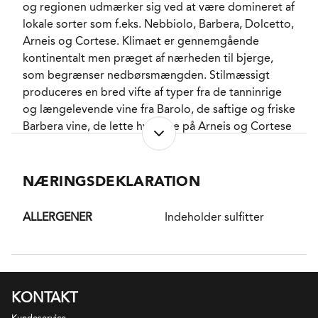
og regionen udmærker sig ved at være domineret af
druen.
lokale sorter som f.eks. Nebbiolo, Barbera, Dolcetto,
Arneis og Cortese. Klimaet er gennemgående
kontinentalt men præget af nærheden til bjerge,
som begrænser nedbørsmængden. Stilmæssigt
produceres en bred vifte af typer fra de tanninrige
og længelevende vine fra Barolo, de saftige og friske
Barbera vine, de lette hvidvine på Arneis og Cortese
samt de søde, mousserende fra Asti på Moscato. En
stor del af vinene i regionen produceres indenfor
DOC og DOCG reglerne.
NÆRINGSDEKLARATION
DISTRIKT
ALLERGENER
Indeholder sulfitter
Barbera d'Alba er et vindistrikt i Piemonte i det
nordvestlige Italien. Vinmarkerne ligger omkring
byen Alba og overlapper de to prestigefyldte
distrikter Barolo og Barbaresco. De bløde bakker
med ler-og kalkholdig jordbund er optimale for
KONTAKT
druedyrkning, og Barbera trives i højere grad på de