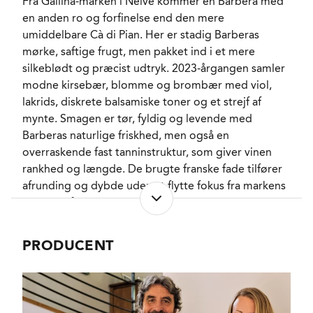
Fra Gallina-marken i Neive kommer en Barbera med
LAGRING
12 måneder i franske
en anden ro og forfinelse end den mere
fade fulgt af 6
måneder i flasken efter
umiddelbare Cà di Pian. Her er stadig Barberas
aftapning. 20% nye
mørke, saftige frugt, men pakket ind i et mere
fade, 80% én gang
silkeblødt og præcist udtryk. 2023-årgangen samler
brugte.
modne kirsebær, blomme og brombær med viol,
FORVENTET HOLDBARHED
7-10 år fra høståret.
lakrids, diskrete balsamiske toner og et strejf af
SERVERINGS-TEMPERATUR
16 - 17°C
mynte. Smagen er tør, fyldig og levende med
EMBALLAGETYPE
Flaske (75 cl)
Barberas naturlige friskhed, men også en
VARENR.
301633
overraskende fast tanninstruktur, som giver vinen
rankhed og længde. De brugte franske fade tilfører
afrunding og dybde uden at flytte fokus fra markens
NØGLEORD
Kirsebær
, Brombær
,
elegante frugt. En seriøs og terroirdrevet Barbera,
Blomme
, Viol
, Lakrids
,
Mynte
der viser hvorfor Gallina hører til blandt de store
PASSER GODT TIL
navne i Neive.
Kalv
, Lam
, Gris
,
PRODUCENT
Hårvildt
, Charcuteri
,
Middelhavsretter
,
Madmatch
Faste oste
KARAKTERISTIKA
Fyldig
, Tør
, Frisk
,
Gallina har både friskhed, fylde og struktur nok til
Saftig
, Tanninrig
,