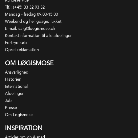
Kundeservice
dele af skråningerne, hvor Nebbiolo ikke giver gode
Tlf.: (+45) 33 32 93 32
resultater. Af samme årsag kan der på samme
Mandag - fredag 09.00-15.00
skråning både dyrkes druer til Barolo og til Barbera
Weekend og helligdage: lukket
d'Alba. Barbera d'Alba skal bestå af min 85% Barbera
E-mail: salg@loegismose.dk
og de resterende op til 15% af Nebbiolo. I forhold til
Kontaktinformation til alle afdelinger
det andet velestimerede Barbera distrikt, Barbera
Fortryd køb
d'Asti, er Barbera d'Alba kendt for at være mørkere
Opret reklamation
og mere maskulin med mere struktur og syre.
OM LØGISMOSE
Ansvarlighed
Historien
International
Afdelinger
Job
Presse
Om Løgismose
INSPIRATION
Artikler om vin & mad