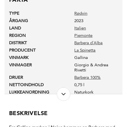
TYPE
Rødvin
ÅRGANG
2023
LAND
Italien
REGION
Piemonte
DISTRIKT
Barbera d’Alba
PRODUCENT
La Spinetta
VINMARK
Gallina
VINMAGER
Giorgio & Andrea
Rivetti
DRUER
Barbera 100%
NETTOINDHOLD
0,75 l
LUKKEANORDNING
Naturkork
PRODUKTIONSFORM
Økologisk
ALKOHOLPROCENT
13,4 %
BESKRIVELSE
RESTSUKKER
1,5 g/l
FADLAGRET
Ja