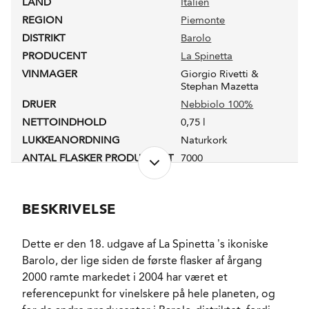
LAND
Italien
REGION
Piemonte
DISTRIKT
Barolo
PRODUCENT
La Spinetta
VINMAGER
Giorgio Rivetti &
Stephan Mazetta
DRUER
Nebbiolo 100%
NETTOINDHOLD
0,75 l
LUKKEANORDNING
Naturkork
ANTAL FLASKER PRODUCERET
7000
PRODUKTIONSFORM
Sustainable farming
ALKOHOLPROCENT
14,5 %
BESKRIVELSE
RESTSUKKER
1,5 g/l
SYREINDHOLD
5,2 g/l
Dette er den 18. udgave af La Spinetta ’s ikoniske
FADLAGRET
Ja
Barolo, der lige siden de første flasker af årgang
LAGRING
22 måneder på franske
2000 ramte markedet i 2004 har været et
fade. 20% nye. 80% en
gang brugte.
referencepunkt for vinelskere på hele planeten, og
FORVENTET HOLDBARHED
18-25 år fra høståret.