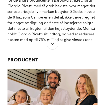
for de andre producenter i Barolo-distriktet, fordi
SERVERINGS-TEMPERATUR
Giorgio Rivetti med få greb beviste hvor meget det
15 - 17°C
seriøse arbejde i vinmarken betyder. Således havde
EMBALLAGETYPE
Flaske (75 cl)
de 8 ha., som Campè er en del af, ikke været regnet
FINE WINE
Ja
for noget særligt, og de fleste af lodsejerne solgte
VARENR.
221083
det meste af frugten til den højestbydende. Men så
holdt Giorgio Rivetti sit indtog, og ved at reducere
høsten med op til 75% og ved at give vinstokkene
NØGLEORD
Kirsebær
, Hindbær
,
en kold tyrker med hensyn til pesticider og
Ribs
, Rose
herbicider kom forvandlingen.
PASSER GODT TIL
Hårvildt
, Fjervildt
,
Bøffer
PRODUCENT
KARAKTERISTIKA
Campè er ikke en af de officielle cru-marker i Barolo,
Fyldig
, Forførende
,
Subtil
, Aromatisk
, Tør
,
men er derimod et fantasinavn, som Rivetti-
Tanninrig
brødrene har givet til vinen. Druerne kommer fra 55-
VINIFIKATION
Vanilje
60 år gamle vinstokke, der står stejlt og tæt på
FLASKELAGRING
Cedertræ
, Tjære
,
(Vürsù) cru-marken Garretti nedenfor landsbyen
Kaffe
Grinzane Cavour i det nordøstlige hjørne af Barolo-
distriktet.