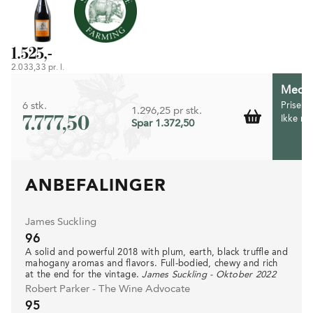
1.525,-
2.033,33 pr. l.
Medlem
6 stk.
Prisen 
1.296,25 pr stk.
7.777,50
Ikke m
Spar 1.372,50
ANBEFALINGER
James Suckling
96
A solid and powerful 2018 with plum, earth, black truffle and
mahogany aromas and flavors. Full-bodied, chewy and rich
at the end for the vintage.
James Suckling - Oktober 2022
Robert Parker - The Wine Advocate
95