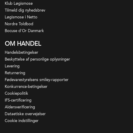
Klub Løgismose
Tilmeld dig nyhedsbrev
Løgismose i Netto
Nordre Toldbod
Bocuse d'Or Danmark
OM HANDEL
Handelsbetingelser
Beskyttelse af personlige oplysninger
Levering
Returnering
Fødevarestyrelsens smiley-rapporter
Konkurrence-betingelser
Giorgio Rivettis nærmest magiske trylleri først med
Cookiepolitik
Moscato, siden med Barbera og nu også med
IFS-certificering
Nebbiolo og Sangiovese har taget verden med
Aldersverificering
storm.
Dataetiske overvejelser
Cookie indstillinger
Giorgio producerer aromatiske, frodige og