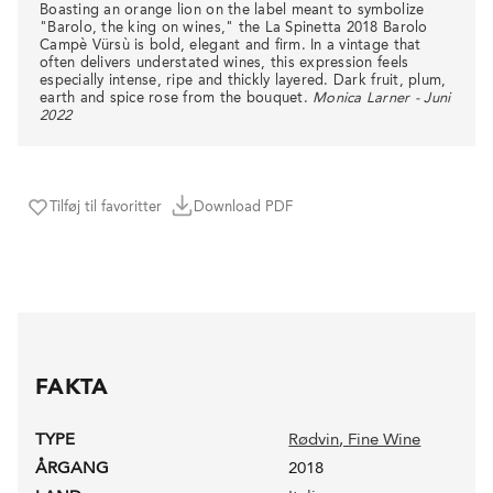
Boasting an orange lion on the label meant to symbolize
"Barolo, the king on wines," the La Spinetta 2018 Barolo
Campè Vürsù is bold, elegant and firm. In a vintage that
often delivers understated wines, this expression feels
especially intense, ripe and thickly layered. Dark fruit, plum,
earth and spice rose from the bouquet.
Monica Larner - Juni
2022
Tilføj til favoritter
Download PDF
FAKTA
TYPE
Rødvin
, Fine Wine
ÅRGANG
2018