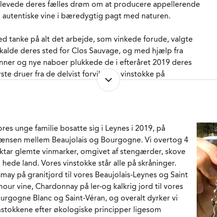
måneder i stål.
levede deres fælles drøm om at producere appellerende
ORVENTET HOLDBARHED
5-8 år fra høståret.
 autentiske vine i bæredygtig pagt med naturen.
RVERINGS-TEMPERATUR
13 - 15°C
MBALLAGETYPE
d tanke på alt det arbejde, som vinkede forude, valgte
Flaske (75 cl)
 kalde deres sted for Clos Sauvage, og med hjælp fra
RENR.
300381
nner og nye naboer plukkede de i efteråret 2019 deres
rste druer fra de delvist forvildede vinstokke på
råningen op mod gården. Det blev til deres første
tillant Naturel som fik navnet Naïf og blev udsmykket
d en akvarel fra veninden Laure de Lépinay. Bare 750
asker som de i december 2019 kørte rundt og
ores unge familie bosatte sig i Leynes i 2019, på
æsenterede for deres netværk i Paris, Reims, Lille og
ænsen mellem Beaujolais og Bourgogne. Vi overtog 4
illac.
ktar glemte vinmarker, omgivet af stengærder, skove
 hede land. Vores vinstokke står alle på skråninger.
den er det gået stærk. De oprindeligt omkring 4 ha. er
may på granitjord til vores Beaujolais-Leynes og Saint
evet til 8 og 1 vin er blevet til 10, samtidig med at
our vine, Chardonnay på ler-og kalkrig jord til vores
urgogne eksperterne Jasper Morris og Bill Nanson er
urgogne Blanc og Saint-Véran, og overalt dyrker vi
gyndt at lægge vejen forbi for at smage på vinene.
nstokkene efter økologiske principper ligesom
nest er det endda blevet til en fuld profil i Le guide des