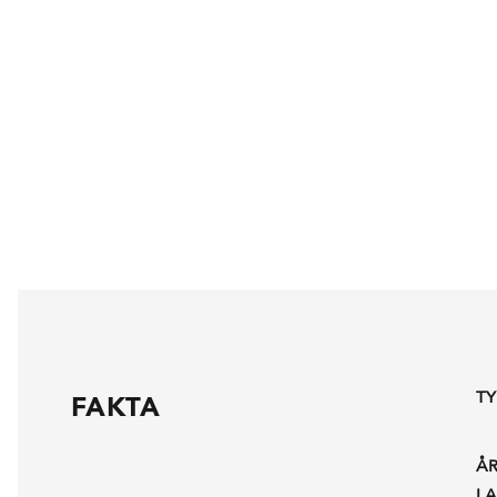
TY
FAKTA
Å
L