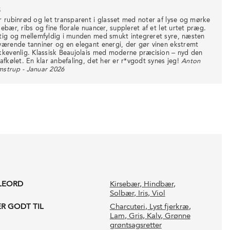
3
r rubinrød og let transparent i glasset med noter af lyse og mørke
sebær, ribs og fine florale nuancer, suppleret af et let urtet præg.
tig og mellemfyldig i munden med smukt integreret syre, næsten
værende tanniner og en elegant energi, der gør vinen ekstremt
kkevenlig. Klassisk Beaujolais med moderne præcision – nyd den
 afkølet. En klar anbefaling, det her er r*vgodt synes jeg!
Anton
strup - Januar 2026
LEORD
Kirsebær
, Hindbær
,
Solbær
, Iris
, Viol
ER GODT TIL
Charcuteri
, Lyst fjerkræ
,
Lam
, Gris
, Kalv
, Grønne
grøntsagsretter