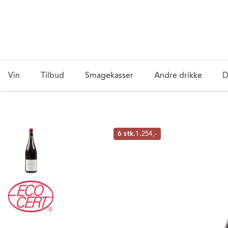
Vin
Tilbud
Smagekasser
Andre drikke
D
6 stk.
1.254,-