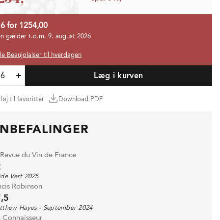
 6 for 1254,00
en gælder t.o.m. 9. august 2026
lle Beaujolaiser til hverdagen
Læg i kurven
lføj til favoritter
Download PDF
NBEFALINGER
 Revue du Vin de France
2
de Vert 2025
ncis Robinson
,5
tthew Hayes - September 2024
n Connaisseur