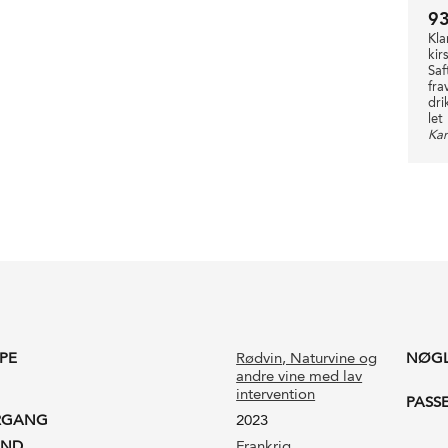
9
Kla
kir
Saf
fra
dri
let
Kam
PE
Rødvin
, Naturvine og
NØG
andre vine med lav
intervention
PASS
RGANG
2023
AND
Frankrig