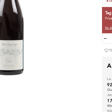
Tag
Pris
Se a
Ti
A
La
9
Gui
Ja
17
Ma
Vi