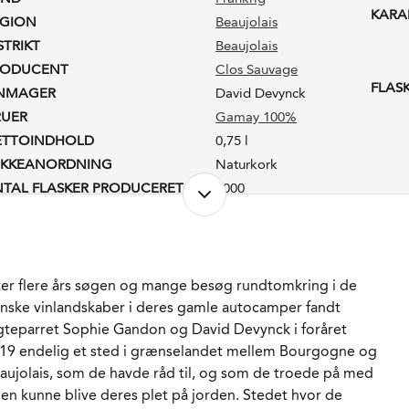
KARA
EGION
Beaujolais
STRIKT
Beaujolais
RODUCENT
Clos Sauvage
FLAS
INMAGER
David Devynck
RUER
Gamay 100%
ETTOINDHOLD
0,75 l
UKKEANORDNING
Naturkork
TAL FLASKER PRODUCERET
3000
RODUKTIONSFORM
Økologisk
LKOHOLPROCENT
13,5 %
-VÆRDI
3,55
STSUKKER
0,1 g/l
ter flere års søgen og mange besøg rundtomkring i de
REINDHOLD
anske vinlandskaber i deres gamle autocamper fandt
3,18 g/l
teparret Sophie Gandon og David Devynck i foråret
VOVLINDHOLD
50 mg/l
19 endelig et sted i grænselandet mellem Bourgogne og
ADLAGRET
Ja
aujolais, som de havde råd til, og som de troede på med
AGRING
12 måneder i brugte
den kunne blive deres plet på jorden. Stedet hvor de
demi muids fulgt af 8