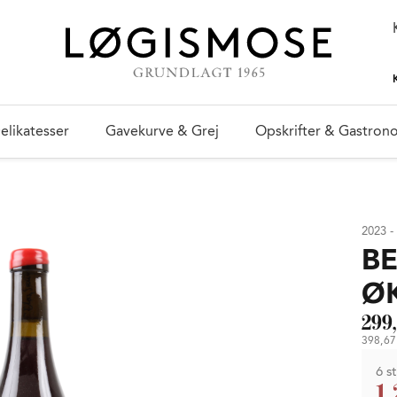
elikatesser
Gavekurve & Grej
Opskrifter & Gastron
2023 -
BE
Ø
299,
398,67 
6 st
1.