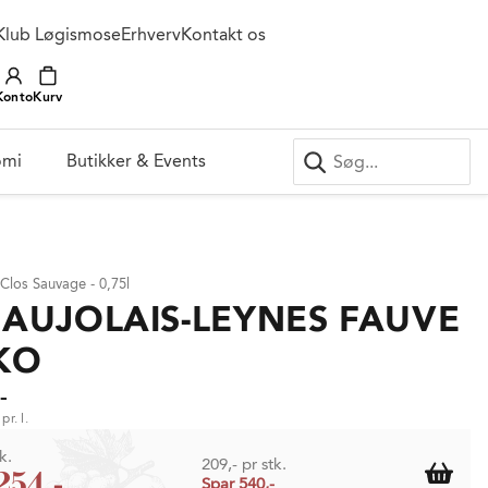
Klub Løgismose
Erhverv
Kontakt os
Konto
Kurv
omi
Butikker & Events
 Clos Sauvage - 0,75l
AUJOLAIS-LEYNES FAUVE
KO
-
pr. l.
k.
209,- pr stk.
254,-
Spar 540,-