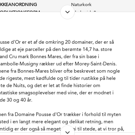
UKKEANORDNING
Naturkork
RODUKTIONSFORM
Økologisk &
Biodynamisk
STSUKKER
2,0 g/l
ADLAGRET
Ja
AGRING
15 måneder på fade.
usse d'Or er et af de omkring 20 domainer, der er så
50% nye.
ldige at eje parceller på den berømte 14,7 ha. store
ORVENTET HOLDBARHED
20-25 år fra høståret.
and Cru mark Bonnes Mares, der fra sin base i
RVERINGS-TEMPERATUR
15 - 17°C
ambolle-Musigny rækker ud efter Morey-Saint-Denis.
MBALLAGETYPE
Flaske (75 cl)
nene fra Bonnes-Mares bliver ofte beskrevet som nogle
NE WINE
 de rigeste, mest kødfulde og til tider rustikke på hele
Ja
te de Nuits, og det er let at finde historier om
RENR.
217780
ntastiske smagsoplevelser med vine, der er modnet i
de 30 og 40 år.
nen fra Domaine Pousse d'Or trækker i forhold til myten
 sted i en langt mere elegant og delikat retning, men
mtidig er der også så meget energi til stede, at vi tror på,