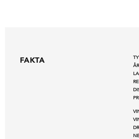
TY
FAKTA
Å
L
R
DI
P
V
V
D
N