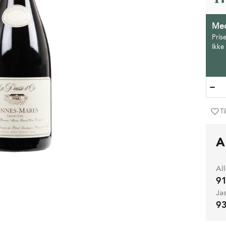
Med
Pris
Ikke
Ti
A
Al
91
Ja
93