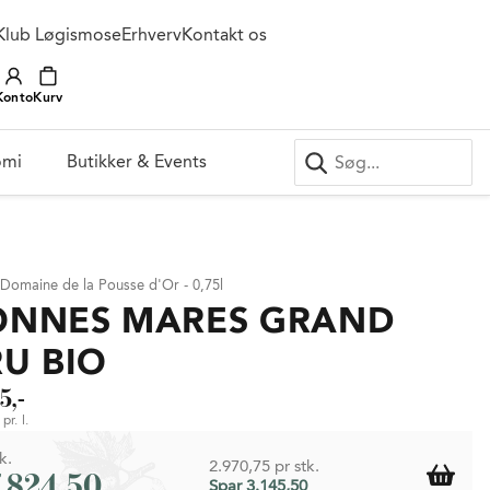
Klub Løgismose
Erhverv
Kontakt os
Konto
Kurv
omi
Butikker & Events
 Domaine de la Pousse d'Or - 0,75l
ONNES MARES GRAND
U BIO
5,-
pr. l.
k.
2.970,75 pr stk.
7.824,50
Spar 3.145,50