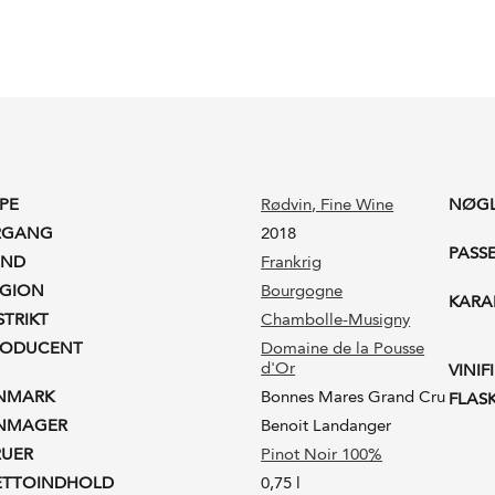
PE
Rødvin
, Fine Wine
NØG
RGANG
2018
PASS
AND
Frankrig
EGION
Bourgogne
KARA
STRIKT
Chambolle-Musigny
RODUCENT
Domaine de la Pousse
d'Or
VINIF
INMARK
Bonnes Mares Grand Cru
FLAS
INMAGER
Benoit Landanger
RUER
Pinot Noir 100%
ETTOINDHOLD
0,75 l