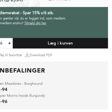
lemsrabat - Spar 15% v/6 stk.
en gælder når du er logget ind, som medlem.
 medlem endnu?
Tilmeld dig her
Læg i kurven
lføj til favoritter
Download PDF
NBEFALINGER
len Meadows - Burghound
-94
sper Morris Inside Burgundy
-96