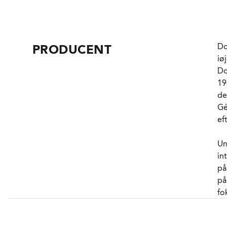
de
sm
Po
Do
PRODUCENT
0,
iø
ti
Do
Vi
19
ma
de
pl
Gé
en
ef
uk
Re
Un
be
in
må
på
fa
på
fo
Dr
Pa
en
Ro
ne