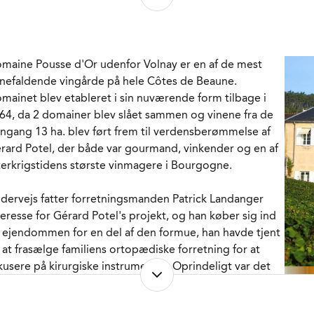
n del af historien, der handler om fantastiske
agsoplevelser om mange år!
usse d'Or har et par små parceller på til sammen bare
maine Pousse d'Or udenfor Volnay er en af de mest
17 ha. på det sydlige såkaldte Terres Blanches, som den
jnefaldende vingårde på hele Côtes de Beaune.
dlige ejer Gérard Potel erhvervede tilbage i 1970'erne.
mainet blev etableret i sin nuværende form tilbage i
nstokkene er plantet i 1929 og 1930 og står midt i en
64, da 2 domainer blev slået sammen og vinene fra de
sse konventionelt landbrug, men de er blevet passet og
ngang 13 ha. blev ført frem til verdensberømmelse af
ejet efter økologiske og biodynamiske principper i mere
rard Potel, der både var gourmand, vinkender og en af
d 15 år. Altså ingen sprøjtning med pesticider, ingen
terkrigstidens største vinmagere i Bourgogne.
rudtsmidler og kun organisk gødning i vinmarken.
gelmæssigt pløjning med heste forspand for at lufte og
dervejs fatter forretningsmanden Patrick Landanger
rige jorden når kalenderen tillader det, og endelig er
teresse for Gérard Potel's projekt, og han køber sig ind
nekalenderen også i spil, når høst tidspunktet skal
 ejendommen for en del af den formue, han havde tjent
stlægges.
 at frasælge familiens ortopædiske forretning for at
kusere på kirurgiske instrumenter. Oprindeligt var det
uerne håndplukkes og fremme ved vingården sker der
trick Landanger's plan at investere i Languedoc-
 sortering inden alle druer befries for stilkene og køles
ussillon, men da Gérard Potel døde i 1997, og hele
d for udblødning i 3-4 dage inden gæringen sættes i