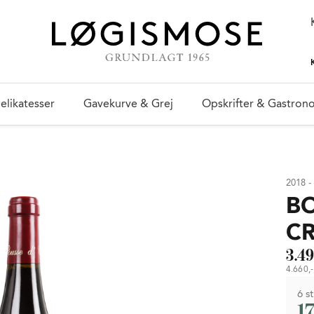
elikatesser
Gavekurve & Grej
Opskrifter & Gastron
2018 -
B
CR
3.49
4.660,- 
6 st
1