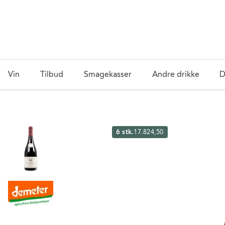
Vin
Tilbud
Smagekasser
Andre drikke
D
6 stk.
17.824,50