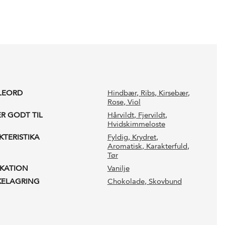
LEORD
Hindbær
, Ribs
, Kirsebær
,
Rose
, Viol
ER GODT TIL
Hårvildt
, Fjervildt
,
Hvidskimmeloste
KTERISTIKA
Fyldig
, Krydret
,
Aromatisk
, Karakterfuld
,
Tør
IKATION
Vanilje
KELAGRING
Chokolade
, Skovbund