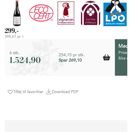
299,-
398,67 pr. l.
Medlem
6 stk.
Prisen 
254,15 pr stk.
1.524,90
Ikke m
Spar 269,10
Tilføj til favoritter
Download PDF