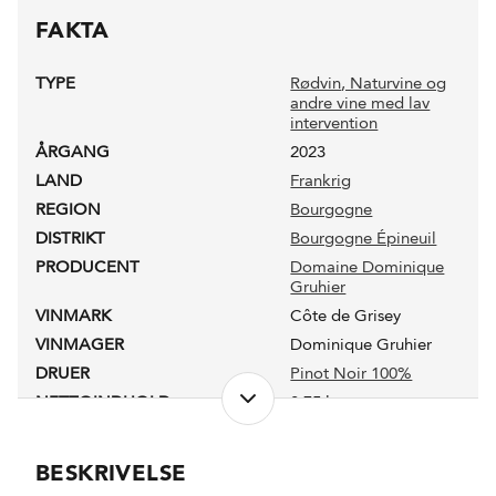
FAKTA
TYPE
Rødvin
, Naturvine og
andre vine med lav
intervention
ÅRGANG
2023
LAND
Frankrig
REGION
Bourgogne
DISTRIKT
Bourgogne Épineuil
PRODUCENT
Domaine Dominique
Gruhier
VINMARK
Côte de Grisey
VINMAGER
Dominique Gruhier
DRUER
Pinot Noir 100%
NETTOINDHOLD
0,75 l
LUKKEANORDNING
Granuleret kork
PRODUKTIONSFORM
Økologisk
BESKRIVELSE
ALKOHOLPROCENT
13,2 %