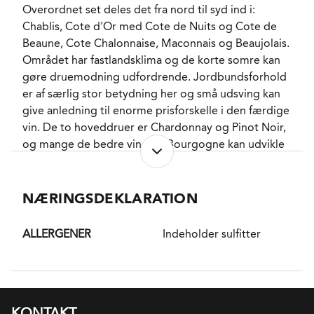
Overordnet set deles det fra nord til syd ind i:
producerede vine, og for at forventningsafstemme
Chablis, Cote d'Or med Cote de Nuits og Cote de
og gøre det lidt nemmere at navigere i dette
Beaune, Cote Chalonnaise, Maconnais og Beaujolais.
spændende univers, har vi valgt at graduere
Området har fastlandsklima og de korte somre kan
oplevelsen på en skala fra 1 til 4. Her oplever vi
gøre druemodning udfordrende. Jordbundsforhold
er af særlig stor betydning her og små udsving kan
give anledning til enorme prisforskelle i den færdige
vin. De to hoveddruer er Chardonnay og Pinot Noir,
Forvent ingen eller meget begrænsede
og mange de bedre vine fra Bourgogne kan udvikle
naturvinskarakteristika
sig adskillige år i flasken. I Maconnais dyrkes den
grønne drue Aligoté endvidere, mens Beaujolais
stort set kun fokuserer på den blå drue Gamay.
NÆRINGSDEKLARATION
ALLERGENER
Indeholder sulfitter
KONTAKT