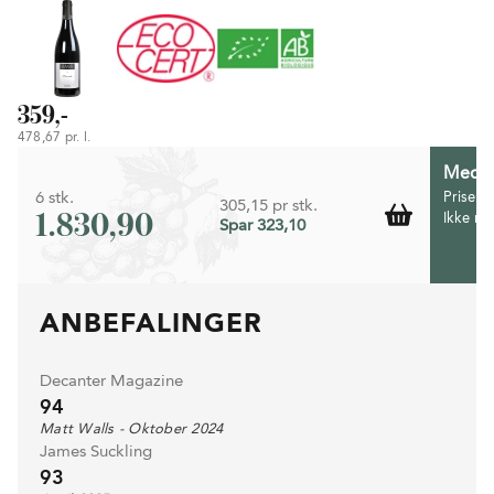
359,-
478,67 pr. l.
Medlem
6 stk.
Prisen 
305,15 pr stk.
1.830,90
Ikke m
Spar 323,10
ANBEFALINGER
Decanter Magazine
94
Matt Walls - Oktober 2024
James Suckling
93