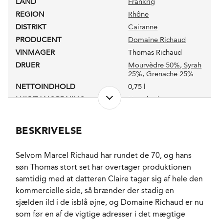
LAND
Frankrig
REGION
Rhône
DISTRIKT
Cairanne
PRODUCENT
Domaine Richaud
VINMAGER
Thomas Richaud
DRUER
Mourvèdre 50%
, Syrah
25%
, Grenache 25%
NETTOINDHOLD
0,75 l
LUKKEANORDNING
Naturkork
ANTAL FLASKER PRODUCERET
19000
PRODUKTIONSFORM
Økologisk
BESKRIVELSE
ALKOHOLPROCENT
15,5 %
PH-VÆRDI
3,79
Selvom Marcel Richaud har rundet de 70, og hans
RESTSUKKER
0,2 g/l
søn Thomas stort set har overtager produktionen
SYREINDHOLD
2,79 g/l
samtidig med at datteren Claire tager sig af hele den
SVOVLINDHOLD
12 mg/l
kommercielle side, så brænder der stadig en
FADLAGRET
Ja
sjælden ild i de isblå øjne, og Domaine Richaud er nu
LAGRING
som før en af de vigtige adresser i det mægtige
24 måneder på brugte