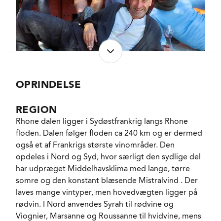
Her er det topvinen Cuvée l'Ebrescade, som hvert år
placerer sig blandt de bedste i Cairanne-
appellationen, og som vor tids måske mest
velfunderede Rhôneekspert John Livingstone-
Learmonth flere gange har medtaget i sine
kategorier W.O.W. (what one wants) og S.T.G.T. (the
beauty of the vineyard and the cellar in one bottle)
OPRINDELSE
vine.
REGION
Der er tale om frugt fra 50 til 70 år gamle vinstokke,
Rhone dalen ligger i Sydøstfrankrig langs Rhone
der står i næsten hvide kridtsten på de højt
floden. Dalen følger floden ca 240 km og er dermed
beliggende skråninger La Combe d'Henry og
også et af Frankrigs største vinområder. Den
parcellerne La Ridel og Ebrescade på Les Serres de
opdeles i Nord og Syd, hvor særligt den sydlige del
l'Amassat de des Esbresqundes i det nordøstligste
har udpræget Middelhavsklima med lange, tørre
hjørne af appellationen nær grænsen til Rasteau.
somre og den konstant blæsende Mistralvind . Der
laves mange vintyper, men hovedvægten ligger på
Høsten er manuel, og frugten fra de 3 druesorter
rødvin. I Nord anvendes Syrah til rødvine og
blev forvandlet til vin uden fremmede gærstammer i
Viognier, Marsanne og Roussanne til hvidvine, mens