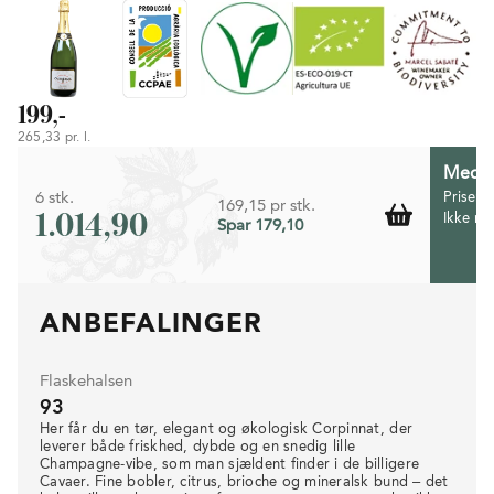
199,-
265,33 pr. l.
Medlem
6 stk.
Prisen 
169,15 pr stk.
1.014,90
Ikke m
Spar 179,10
ANBEFALINGER
Flaskehalsen
93
Her får du en tør, elegant og økologisk Corpinnat, der
leverer både friskhed, dybde og en snedig lille
Champagne‑vibe, som man sjældent finder i de billigere
Cavaer. Fine bobler, citrus, brioche og mineralsk bund – det