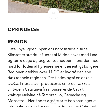
har noget han skal bevise. Druerne er fortsat
hovedsageligt de traditionelle spanske Macabeu,
Xarel-lo og Parellada, men lidt Chardonnay har også
sneget sig ind under huden.
OPRINDELSE
Udbyttet er lidt lavere end tidligere, og for at få
perfekt modnede druer høstes flere parceller ad
REGION
flere omgange. Frugten kommer fra omkring 40
Catalunya ligger i Spaniens nordøstlige hjørne.
parceller rundt omkring på de mest prestigiøse
Klimaet er stærkt influeret af Middelhavet med lune
Terroirs i Penedès, blandt andet Terrasses del Bitlles,
og tørre dage og begrænset nedbør, mens der mod
Turó del Mosset og familiens monopol Masia Sabaté
nord for foden af Pyrenæerne er væsentligt køligere.
I Coca, og overalt dyrkes druerne nu økologisk
Regionen dækker over 11 DO'er hvoraf den ene
kontrolleret af ”Consell Català de la Producció
dækker hele regionen. Der findes også en enkelt
Agrària Ecològica” (CCPAE).
DOCa, Priorat. Der produceres en bred række af
vintyper i Catalunya fra mousserende Cava til
Vinene fra de forskellige terroirs og druer et gæret
kraftige rødvine på Tempranillo, Garnacha og
hver for sig og sammenstukket til den endelige
Monastrell. Her findes også større beplantninger af
cuvée i december, som er fyldt på flasker og
internationale sorter som Chardonnay og Cabernet