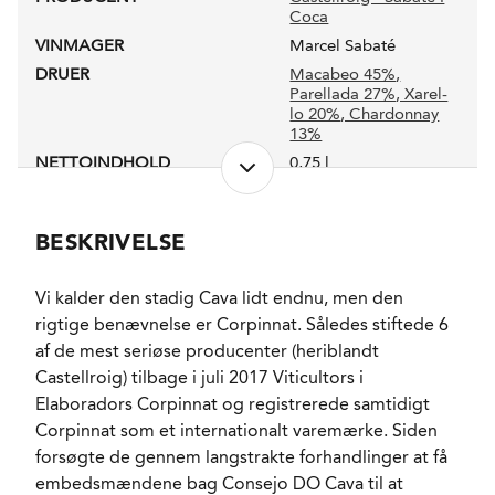
Coca
VINMAGER
Marcel Sabaté
DRUER
Macabeo 45%
,
Parellada 27%
, Xarel-
lo 20%
, Chardonnay
13%
NETTOINDHOLD
0,75 l
LUKKEANORDNING
Champagneprop
ANTAL FLASKER PRODUCERET
21250
BESKRIVELSE
PRODUKTIONSFORM
Økologisk & Vegan(sk)
ALKOHOLPROCENT
11,0 %
Vi kalder den stadig Cava lidt endnu, men den
PH-VÆRDI
2,82
rigtige benævnelse er Corpinnat. Således stiftede 6
RESTSUKKER
6,59 g/l
af de mest seriøse producenter (heriblandt
SYREINDHOLD
5,95 g/l
Castellroig) tilbage i juli 2017 Viticultors i
SVOVLINDHOLD
60 mg/l
Elaboradors Corpinnat og registrerede samtidigt
LAGRING
Mindst 20 måneder i
Corpinnat som et internationalt varemærke. Siden
flasken frem mod
forsøgte de gennem langstrakte forhandlinger at få
degorgement.
embedsmændene bag Consejo DO Cava til at
FORVENTET HOLDBARHED
2-3 år fra