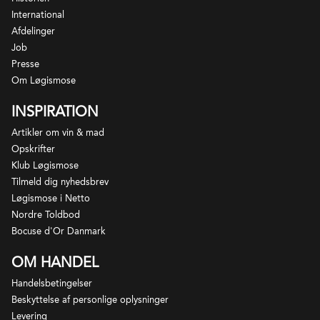
jordbundsforhold. Vinene er sjældent fadlagrede
International
(med undtagelse af visse Grand Cru vine), og
Afdelinger
Job
fremstår med lettere krop og mere syre end de
Presse
hvide Bourgognevine fra Cote d'Or .
Om Løgismose
INSPIRATION
Artikler om vin & mad
Opskrifter
Klub Løgismose
Tilmeld dig nyhedsbrev
Løgismose i Netto
Nordre Toldbod
Bocuse d'Or Danmark
OM HANDEL
Handelsbetingelser
Beskyttelse af personlige oplysninger
Levering