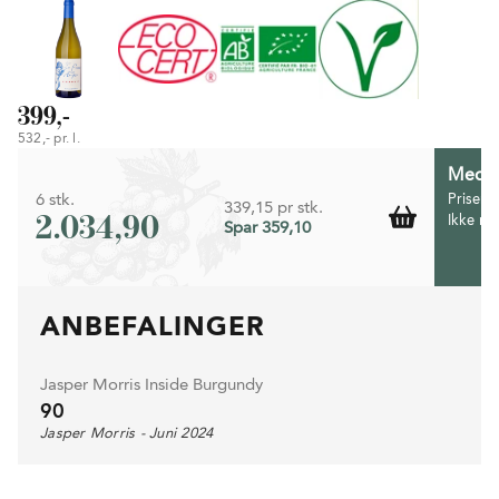
399,-
532,- pr. l.
Medlem
6 stk.
Prisen 
339,15 pr stk.
2.034,90
Ikke m
Spar 359,10
ANBEFALINGER
Jasper Morris Inside Burgundy
90
Jasper Morris - Juni 2024