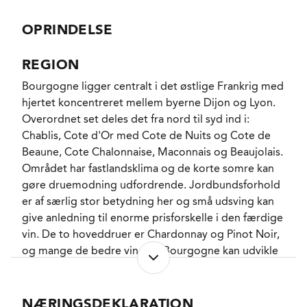
på vingården fornemmes det tydeligt, at La Part des
Anges betyder noget særligt for Jean-Pierre og Eve.
OPRINDELSE
Således sker det ofte, at et par af 1. Cru vinene bliver
skænket før denne, og det siger vel det meste.
REGION
Mindre yppig og mere stringent end den generiske
Bourgogne ligger centralt i det østlige Frankrig med
Chablis. Nærmest salt og med en snert af østerssaft,
hjertet koncentreret mellem byerne Dijon og Lyon.
som sammen med modne stenfrugter og ligeledes
Overordnet set deles det fra nord til syd ind i:
moden citrus skaber et fascinerende aromaspil, som
Chablis, Cote d'Or med Cote de Nuits og Cote de
enhver, der holder af fin Chablis, bør opleve.
Beaune, Cote Chalonnaise, Maconnais og Beaujolais.
Området har fastlandsklima og de korte somre kan
“We had a lot to do working organically – we
gøre druemodning udfordrende. Jordbundsforhold
treated and treated – but eventually the mildew
er af særlig stor betydning her og små udsving kan
dried and what we could harvest was still good and
give anledning til enorme prisforskelle i den færdige
quite clean afterwards. We started harvesting about
vin. De to hoveddruer er Chardonnay og Pinot Noir,
th
the 7
September. 12-12.5° maximum 13° in 2023 so
og mange de bedre vine fra Bourgogne kan udvikle
lower degrees than a similar volume in 2022. Given
sig adskillige år i flasken. I Maconnais dyrkes den
the pressure of maladies we thought we have a lot of
grønne drue Aligoté endvidere, mens Beaujolais
problems but the hot end to the vintage helped a
stort set kun fokuserer på den blå drue Gamay.
NÆRINGSDEKLARATION
lot – we did a bunch of harvesting overnight and