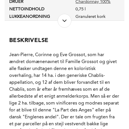
DRUER
Chardonnay 100%
NETTOINDHOLD
0,75 l
LUKKEANORDNING
Granuleret kork
ANTAL FLASKER PRODUCERET
5000
PRODUKTIONSFORM
Økologisk
ALKOHOLPROCENT
12,5 %
BESKRIVELSE
PH-VÆRDI
3,35
RESTSUKKER
1,4 g/l
Jean-Pierre, Corinne og Eve Grossot, som har
SYREINDHOLD
ændret domænenavnet til Famille Grossot og givet
3,1 g/l
alle flasker undtagen denne en koloristisk
SVOVLINDHOLD
44 mg/l
overhaling, har 14 ha. i den generiske Chablis-
LAGRING
18 måneder i rustfrit
stål
appellation, og 12 af dem bliver forvandlet til en
FORVENTET HOLDBARHED
Chablis, som år efter år fremhæves som en af de
4-6 år fra høståret
allerbedste af et enigt anmelderkorps. Men så er der
SERVERINGS-TEMPERATUR
7 - 9°C
lige 2 ha. tilbage, som vinificeres og modnes separat
EMBALLAGETYPE
Flaske (75 cl)
for at blive til denne "La Part des Anges" eller på
VARENR.
226757
dansk "Englenes andel". Der er tale om frugten fra
et par parceller på en stejl vestvendt bakke lige