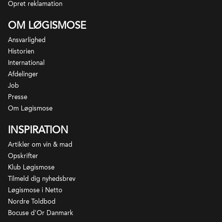
høje kvalitet i den færdige vin som Kimmeridge
Opret reklamation
leren. I Chablis findes 4 appellationer: Chablis Grand
OM LØGISMOSE
Cru, Chablis Premier Cru, Chablis og Petit Chablis,
og som det er sædvane for Bourgogne, er status
Ansvarlighed
afgjort af markernes beliggenhed og
Historien
jordbundsforhold. Vinene er sjældent fadlagrede
International
(med undtagelse af visse Grand Cru vine), og
Afdelinger
Job
fremstår med lettere krop og mere syre end de
Presse
hvide Bourgognevine fra Cote d'Or .
Om Løgismose
INSPIRATION
Artikler om vin & mad
Opskrifter
Klub Løgismose
Tilmeld dig nyhedsbrev
Løgismose i Netto
Nordre Toldbod
Bocuse d'Or Danmark