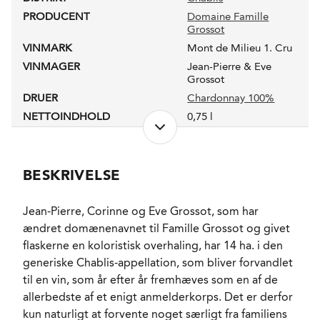
PRODUCENT
Domaine Famille
Grossot
VINMARK
Mont de Milieu 1. Cru
VINMAGER
Jean-Pierre & Eve
Grossot
DRUER
Chardonnay 100%
NETTOINDHOLD
0,75 l
LUKKEANORDNING
Granuleret kork
PRODUKTIONSFORM
Økologisk
ALKOHOLPROCENT
12,4 %
BESKRIVELSE
RESTSUKKER
1,5 g/l
FADLAGRET
Ja
Jean-Pierre, Corinne og Eve Grossot, som har
LAGRING
ændret domænenavnet til Famille Grossot og givet
Halvdelen 8 mdr. i
brugte fade fulgt af 10
flaskerne en koloristisk overhaling, har 14 ha. i den
mdr. i stål. Resten 18
generiske Chablis-appellation, som bliver forvandlet
mdr. i stål.
til en vin, som år efter år fremhæves som en af de
FORVENTET HOLDBARHED
5-8 år fra høståret.
allerbedste af et enigt anmelderkorps. Det er derfor
SERVERINGS-TEMPERATUR
7 - 9°C
kun naturligt at forvente noget særligt fra familiens