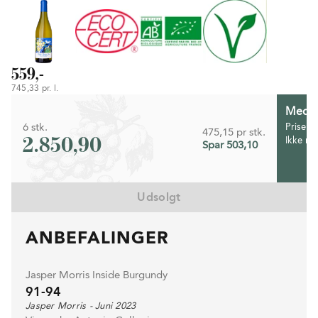
559,-
745,33 pr. l.
Medlem
6 stk.
Prisen 
475,15 pr stk.
2.850,90
Ikke m
Spar 503,10
Udsolgt
ANBEFALINGER
Jasper Morris Inside Burgundy
91-94
Jasper Morris - Juni 2023