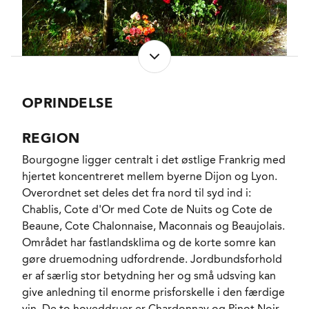
presse, hvor der kun presses til 60% for at undgå
uønskede bitre elementer. Mosten får lov til at
dekantere i op til et døgn forud for gæringen i den
naturligt efterårskolde kælder der for halvdelens
vedkommende sker direkte i 1 til 5 gange brugte
barrique og demi-muids og for den anden halvdels
OPRINDELSE
vedkommende i en lille rustfri ståltank. Begge steder
arbejdes der uden fremmede gærstammer og
REGION
begge steder gør man intet for at forhindre den
Bourgogne ligger centralt i det østlige Frankrig med
malolaktiske gæring. Afhængig af årgangens
hjertet koncentreret mellem byerne Dijon og Lyon.
beskaffenhed forenes vine fra fadene med vinen i
Overordnet set deles det fra nord til syd ind i:
tanken til den endelige cuvée efter 7 til 10 måneder
Chablis, Cote d'Or med Cote de Nuits og Cote de
og derpå følger yderligere måneder sur Lie frem
Beaune, Cote Chalonnaise, Maconnais og Beaujolais.
mod en skånsom tangentiel (keramisk) filtrering og
Området har fastlandsklima og de korte somre kan
aftapningen på flaske i foråret 2024.
gøre druemodning udfordrende. Jordbundsforhold
er af særlig stor betydning her og små udsving kan
En meget intens næsten magtfuld Chablis, som,
give anledning til enorme prisforskelle i den færdige
uden det på nogen måde fornemmes som faneflugt,
vin. De to hoveddruer er Chardonnay og Pinot Noir,