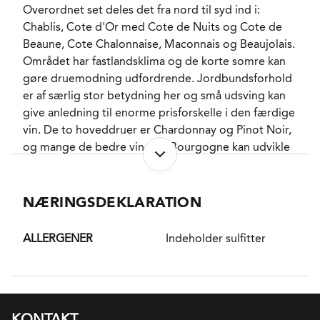
Overordnet set deles det fra nord til syd ind i:
Chablis, Cote d'Or med Cote de Nuits og Cote de
Beaune, Cote Chalonnaise, Maconnais og Beaujolais.
Området har fastlandsklima og de korte somre kan
gøre druemodning udfordrende. Jordbundsforhold
er af særlig stor betydning her og små udsving kan
give anledning til enorme prisforskelle i den færdige
vin. De to hoveddruer er Chardonnay og Pinot Noir,
og mange de bedre vine fra Bourgogne kan udvikle
sig adskillige år i flasken. I Maconnais dyrkes den
grønne drue Aligoté endvidere, mens Beaujolais
stort set kun fokuserer på den blå drue Gamay.
NÆRINGSDEKLARATION
DISTRIKT
ALLERGENER
Indeholder sulfitter
Gevrey-Chambertin ligger på Cote de Nuits i den
nordlige del af Cote d'Or. Gevrey er navnet på den
lille by, hvor omkring markerne ligger, og
Chambertin er navnet på kommunens fineste mark
KONTAKT
samt indgår i flere af Grand Cru navnene. Hele 8 (9