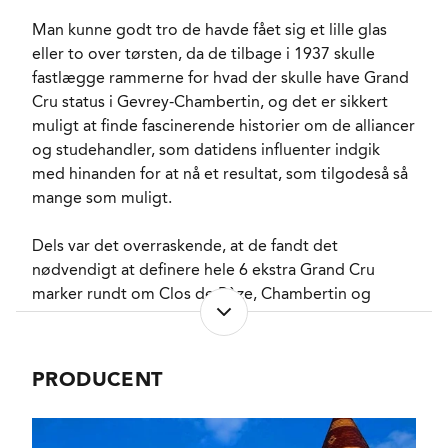
FORVENTET HOLDBARHED
15-20 år fra høståret.
Længere optimalt
Man kunne godt tro de havde fået sig et lille glas
opbevaret.
eller to over tørsten, da de tilbage i 1937 skulle
SERVERINGS-TEMPERATUR
14 - 16°C
fastlægge rammerne for hvad der skulle have Grand
EMBALLAGETYPE
Flaske (75 cl)
Cru status i Gevrey-Chambertin, og det er sikkert
FINE WINE
Ja
muligt at finde fascinerende historier om de alliancer
VARENR.
222105
og studehandler, som datidens influenter indgik
med hinanden for at nå et resultat, som tilgodeså så
mange som muligt.
NØGLEORD
Kirsch
, Kirsebær
,
Jordbær
, Rose
Dels var det overraskende, at de fandt det
PASSER GODT TIL
Fjervildt
, Hårvildt
, Lyst
nødvendigt at definere hele 6 ekstra Grand Cru
fjerkræ
, Rødkitoste
marker rundt om Clos de Bèze, Chambertin og
KARAKTERISTIKA
Fyldig
, Intens
, Delikat
,
Charmes-Chambertin, og dels var det besynderligt,
Subtil
, Tør
at de bare 1,82 ha. som udgjorde Mazoères-
VINIFIKATION
Vanilje
, Krydret
Chambertin fik tilladelse til at sælge deres vin som
FLASKELAGRING
Chokolade
, Hvid
PRODUCENT
Charmes-Chambertin. Hvorom alting er fik de 3
peber
, Skiffer
store Clos de Bèze, Chambertin og Charmes-
Chambertin hele 6 satellitter på begge sider af