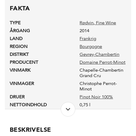
FAKTA
TYPE
Rødvin
, Fine Wine
ÅRGANG
2014
LAND
Frankrig
REGION
Bourgogne
DISTRIKT
Gevrey-Chambertin
PRODUCENT
Domaine Perrot-Minot
VINMARK
Chapelle-Chambertin
Grand Cru
VINMAGER
Christophe Perrot-
Minot
DRUER
Pinot Noir 100%
NETTOINDHOLD
0,75 l
LUKKEANORDNING
Naturkork
PRODUKTIONSFORM
Konventionel
FADLAGRET
Ja
BESKRIVELSE