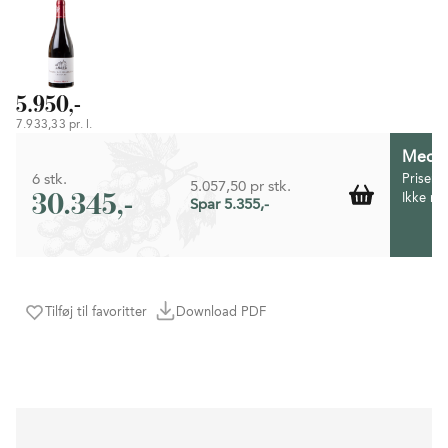
5.950,-
7.933,33 pr. l.
Medlem
6 stk.
Prisen 
5.057,50 pr stk.
30.345,-
Ikke m
Spar 5.355,-
Tilføj til favoritter
Download PDF