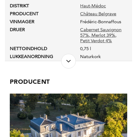
DISTRIKT
Haut-Médoc
PRODUCENT
Château Belgrave
VINMAGER
Frédéric-Bonnaffous
DRUER
Cabernet Sauvignon
57%
, Merlot 39%
,
Petit Verdot 4%
NETTOINDHOLD
0,75 l
LUKKEANORDNING
Naturkork
ANTAL FLASKER PRODUCERET
220000
PRODUKTIONSFORM
Sustainable farming
ALKOHOLPROCENT
13,5 %
PRODUCENT
PH-VÆRDI
3,61
RESTSUKKER
0,3 g/l
SYREINDHOLD
3,62 g/l
SVOVLINDHOLD
68 mg/l
FADLAGRET
Ja
LAGRING
Hovedparten 12
måneder på fad. 39%