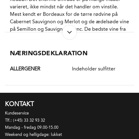
varieret, ikke mindst når det handler om vinstile.
Mest kendt er Bordeaux for de tørre rødvine på
Cabernet Sauvignon og Merlot og de ædelsøde vine
på Semillon og Sauvignon Blanc. De bedste vine fra
Bordeaux, både røde, tørre hvide og søde hvide er
kendetegnet ved at have lang holdbarhed i flasken.
Området er præget af lang historie og stor
NÆRINGSDEKLARATION
international anerkendelse.
ALLERGENER
Indeholder sulfitter
DISTRIKT
Haut-Medoc er den sydlige del af selve Medoc
distriktet (den nordlige del kaldtes tidlige Bas-
Medoc men nu blot Medoc). Det dækker 2/3 dele af
følger
Medoc halvøen. Jordbunden i Haut-Medoc består
KONTAKT
hovedsageligt af grus transporteret af floderne
Kundeservice
Gironde og Dordogne ovenpå en lerbase, og netop
Tlf.: (+45) 33 32 93 32
den lune, veldrænende grus er en af de vigtigste
Mandag - fredag 09.00-15.00
årdager til den sentmodnende Cabernet Sauvignon
Weekend og helligdage: lukket
drues succes her. Områderne tættest på floden har