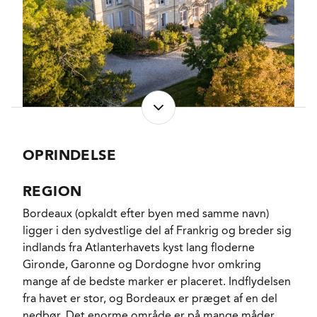
nye. Derudover indgår
vin fra 6 amfora.
FORVENTET HOLDBARHED
8-12 år fra høståret.
SERVERINGS-TEMPERATUR
15 - 17°C
EMBALLAGETYPE
Flaske (75 cl)
VARENR.
300974
OPRINDELSE
REGION
Bordeaux (opkaldt efter byen med samme navn)
ligger i den sydvestlige del af Frankrig og breder sig
indlands fra Atlanterhavets kyst lang floderne
Gironde, Garonne og Dordogne hvor omkring
mange af de bedste marker er placeret. Indflydelsen
fra havet er stor, og Bordeaux er præget af en del
nedbør. Det enorme område er på mange måder