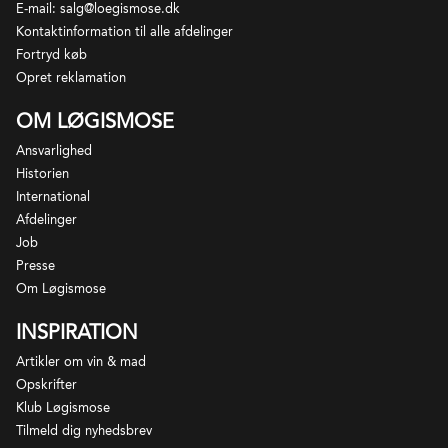
E-mail: salg@loegismose.dk
de dybeste gruslag, og jo længere væk man
Kontaktinformation til alle afdelinger
kommer fra floden jo mere ler er der i jordbunden,
Fortryd køb
og derfor også større dominans af Merlot. Haut-
Opret reklamation
Medoc er også hjemsted for de kendte,
selvstændige appellationer Saint-Estephe, Pauillac,
OM LØGISMOSE
Margaux og Saint-Julien samt de to mindre kendte
Ansvarlighed
Moulis og Listrac. Apellationen dækker kun rødvin,
Historien
og vinene er som regel fadlagrede.
International
Afdelinger
Job
Presse
Om Løgismose
INSPIRATION
Artikler om vin & mad
Opskrifter
Klub Løgismose
Tilmeld dig nyhedsbrev