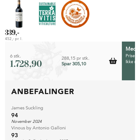
339,-
452,- pr. l.
Medlem
6 stk.
Prisen 
288,15 pr stk.
1.728,90
Ikke m
Spar 305,10
ANBEFALINGER
James Suckling
94
November 2024
Vinous by Antonio Galloni
93