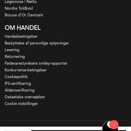
Løgismose i Netto
Nordre Toldbod
Bocuse d'Or Danmark
OM HANDEL
Handelsbetingelser
Beskyttelse af personlige oplysninger
Levering
Returnering
Fødevarestyrelsens smiley-rapporter
Konkurrence-betingelser
Cookiepolitik
IFS-certificering
Aldersverificering
Dataetiske overvejelser
Cookie indstillinger
Løgismose – Ny Vestergade 2 – 5672 Broby - CVR-nr 21924679.