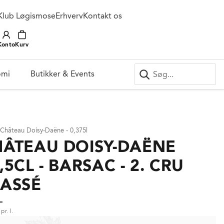
Klub Løgismose
Erhverv
Kontakt os
Konto
Kurv
omi
Butikker & Events
 Château Doisy-Daëne - 0,375l
HÂTEAU DOISY-DAËNE
,5CL - BARSAC - 2. CRU
LASSÉ
-
pr. l.