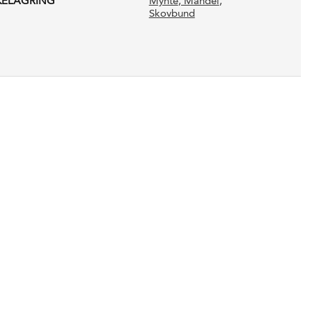
KELAGRING
Mynte
, Mandel
,
Skovbund