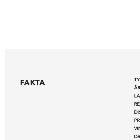
TY
FAKTA
Å
L
R
DI
P
V
D