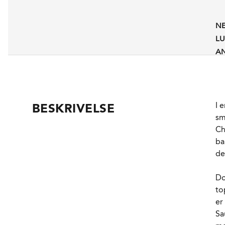
N
L
AN
P
A
PH
I 
BESKRIVELSE
RE
sm
SY
Ch
S
ba
F
de
L
Do
to
F
er
Sa
SE