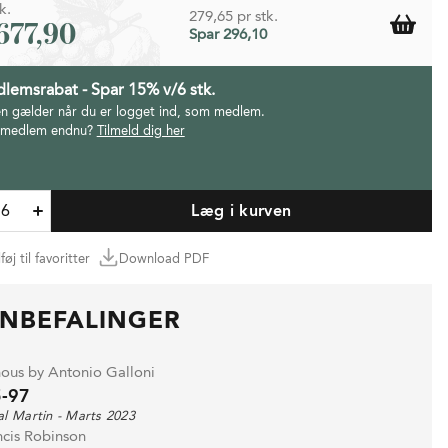
k.
279,65 pr stk.
.677,90
Spar 296,10
lemsrabat - Spar 15% v/6 stk.
en gælder når du er logget ind, som medlem.
 medlem endnu?
Tilmeld dig her
Læg i kurven
lføj til favoritter
Download PDF
NBEFALINGER
nous by Antonio Galloni
-97
l Martin - Marts 2023
ncis Robinson