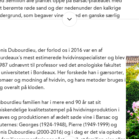
d Sémillon alle plantet oppe på Barsac-plateauet med
MBALLAGETYPE
Flaske (37,5 cl)
t berømte røde sand og der nedenunder den kalkrige
RENR.
226235
dergrund, som begaver vinene med en ganske særlig
neralitet.
 fleste af vinstokkene er plantet i slutningen af 50'erne
 begyndelsen af 60'erne. De erfarne drueplukkere –
nis Dubourdieu, der forlod os i 2016 var en af
oraf flere har deltaget i høsten på Château Doisy-Daëne i
urdeaux´s mest estimerede hvidvinsspecialister og blev
re end 30 år - går gennem vinmarkerne mellem 3 og 5
1987 udnævnt til professor ved det ønologiske fakultet
nge for at fange druerne netop på det tidspunkt, hvor
 universitetet i Bordeaux. Her forskede han i gærsorter,
ncentrationen af det "ædle råd" er optimal.
omaer og modning af hvidvin, og hans metoder bruges i
g overalt på kloden.
refter ekstraheres den søde druemost gennem en
ngsom presning, inden mosten fra de forskellige parceller
bourdieu familien har i mere end 90 år sat sit
 høsttidspunkter forvandles til vin i små fade hvoraf 1/3
iskendelige kvalitetsstempel på hvidvinsproduktion i
 nye hvert år. Efter 3 måneder sammenstikkes årets cuvée
aves og produktionen af ædelt søde vine i Barsac og
 efter sammenlagt 12 måneder i fadene overføres vinen
uternes: Georges (1924-1948), Pierre (1949-1999) og
l neutrale tanke, hvor den modner videre i yderligere 9
nis Dubourdieu (2000-2016) og i dag er det via opkøb
neder frem mod aftapningen på flaske.