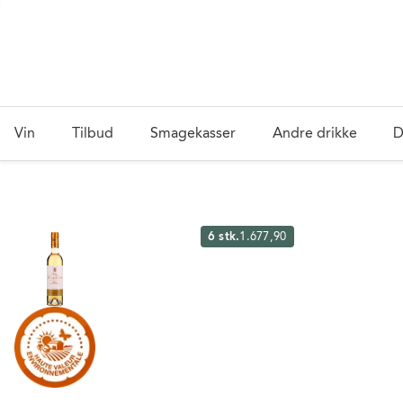
Vin
Tilbud
Smagekasser
Andre drikke
D
6 stk.
1.677,90