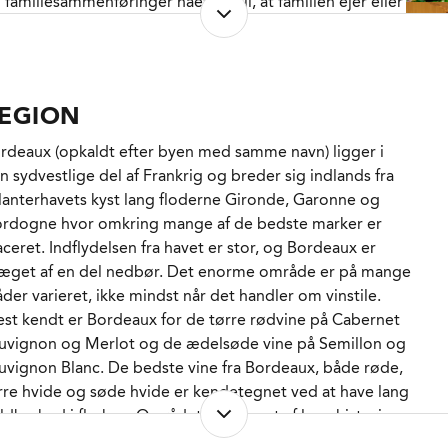
 familiesammenføringer nået dertil, at familien ejer eller
ministrerer 6 velrespekterede ejendomme.
isy-Daëne er en privilegeret vin - angiveligt på grund af
n kalkholdige jord - og selvom den er koncentreret og
1924 køber Georges Dubourdieu Château Doisy-Daëne,
delt sød" besidder den også i de såkaldt ”mindre”
den Cru classé i 1855, Barsac.
gange en gnistrende renhed og en helt særlig subtil
EGION
egance.
1976 overtager Denis Dubourdieu Château Reynon i
rdeaux (opkaldt efter byen med samme navn) ligger i
emières Côtes de Bordeaux fra sin svigerfar.
n sydvestlige del af Frankrig og breder sig indlands fra
 klassisk valg til dessert, men også god til blåskimmel og
lanterhavets kyst lang floderne Gironde, Garonne og
ste modne oste. Eller bare iskold midt i nydningen.
1978 overtager Pierre Dubourdieu, det fulde ansvar for
rdogne hvor omkring mange af de bedste marker er
âteau Chantegril i Barsac efter sin svigerfar.
aceret. Indflydelsen fra havet er stor, og Bordeaux er
æget af en del nedbør. Det enorme område er på mange
1982 køber Denis Dubourdieu de 2 ha., som senere
der varieret, ikke mindst når det handler om vinstile.
iver til Clos Floridène i Graves.
st kendt er Bordeaux for de tørre rødvine på Cabernet
uvignon og Merlot og de ædelsøde vine på Semillon og
1991 køber Denis Dubourdieu Château Montalivet i
uvignon Blanc. De bedste vine fra Bordeaux, både røde,
aves, som indtil da havde været drevet i et jointventure
rre hvide og søde hvide er kendetegnet ved at have lang
llem faderen og den berømte vinhandler Pierre Coste.
ldbarhed i flasken. Området er præget af lang historie
 stor international anerkendelse.