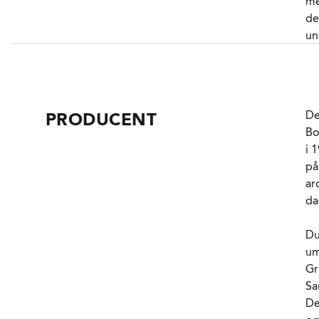
me
E
de
VA
un
mi
De
og
De
PRODUCENT
hv
Bo
me
i 
ga
på
ko
ar
da
He
la
Du
og
um
er
Gr
og
Sa
ti
De
må