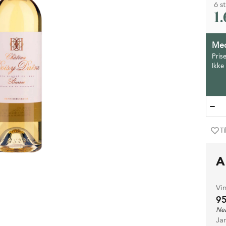
6 st
1
Med
Pris
Ikke
Ti
A
Vi
95
Nea
Ja