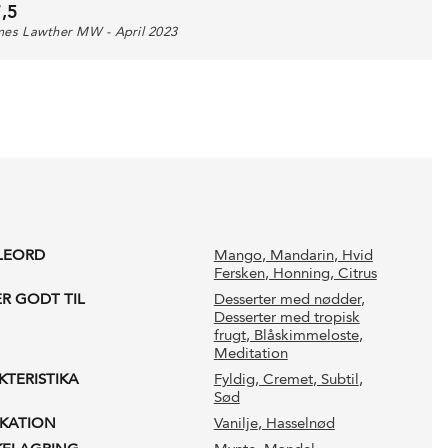
,5
mes Lawther MW - April 2023
LEORD
Mango
, Mandarin
, Hvid
Fersken
, Honning
, Citrus
ER GODT TIL
Desserter med nødder
,
Desserter med tropisk
frugt
, Blåskimmeloste
,
Meditation
KTERISTIKA
Fyldig
, Cremet
, Subtil
,
Sød
IKATION
Vanilje
, Hasselnød