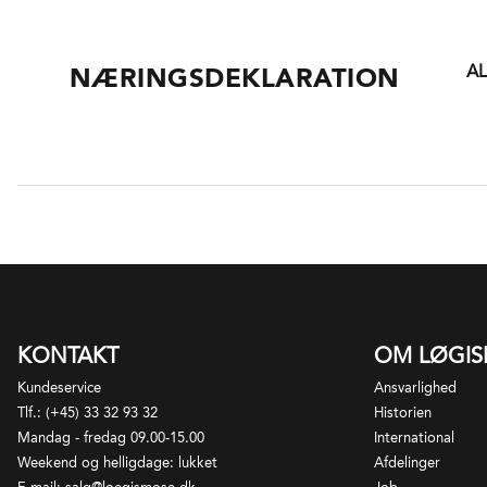
I 
D
I 
Sa
A
NÆRINGSDEKLARATION
fr
Ga
ud
Læ
ud
rå
Sa
Ch
an
en
Bo
Ja
fo
ko
I 
og
sa
su
vi
KONTAKT
OM LØGI
ge
Sa
al
Kundeservice
Ansvarlighed
år
Sa
Tlf.: (+45) 33 32 93 32
Historien
Yq
Mandag - fredag 09.00-15.00
International
Su
Weekend og helligdage: lukket
Afdelinger