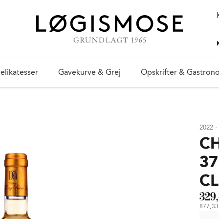
elikatesser
Gavekurve & Grej
Opskrifter & Gastron
2022 -
C
37
C
329,
877,33 