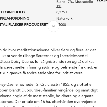
FLAS
Blanc 17%
, Muscadelle
1%
ETTOINDHOLD
0,375 l
UKKEANORDNING
Naturkork
TAL FLASKER PRODUCERET
25000
RODUKTIONSFORM
HVE (Haute Valeur
Environnementale)
LKOHOLPROCENT
13,0 %
-VÆRDI
3,98
en tid hvor meditationsvinene bliver flere og flere, er det
STSUKKER
147,0 g/l
ukt at vende tilbage Sauternes og i særdeleshed til
REINDHOLD
1,0 g/l
âteau Doisy-Daëne, for så gnistrende ren og så delikat
VOVLINDHOLD
333 mg/l
lanceret mellem finurlig sødme og befriende friskhed, er
ADLAGRET
Ja
t kun ganske få andre søde vine forundt at være.
AGRING
Sammenlagt 12 måneder
i nye og brugte fade fulgt
isy-Daëne havnede i 2. Cru classé i 1855, og slottet er
af 9 måneder i stål.
ppen blandt Dubourdieu-familien vingårde, og samtidigt
ORVENTET HOLDBARHED
20-40 år fra høståret.
 vinene nogle af de mest stabile, holdbare og elegante i
Måske længere.
uternes. Der er tale om 16 ha. efterhånden overvejende
RVERINGS-TEMPERATUR
7 - 9°C