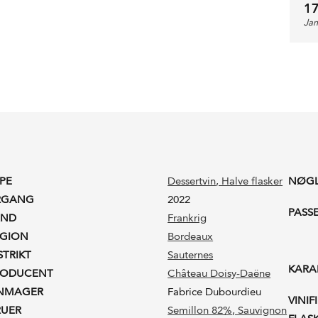
17
Ja
PE
Dessertvin
, Halve flasker
NØG
RGANG
2022
PASS
AND
Frankrig
EGION
Bordeaux
STRIKT
Sauternes
KARA
RODUCENT
Château Doisy-Daëne
INMAGER
Fabrice Dubourdieu
VINIF
RUER
Semillon 82%
, Sauvignon