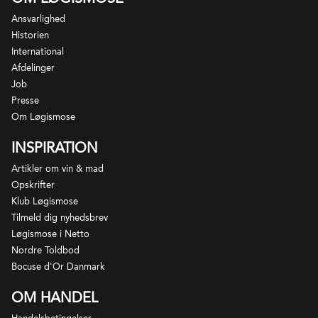
appellationsnavnet, og de er som regel fadlagrede.
Ansvarlighed
Historien
International
Afdelinger
Job
Presse
Om Løgismose
INSPIRATION
Artikler om vin & mad
Opskrifter
Klub Løgismose
Tilmeld dig nyhedsbrev
Løgismose i Netto
Château Lynch-Bages er både med hensyn til kvalitet
Nordre Toldbod
og ejerforhold et af de mest stabile slotte i Pauillac.
Bocuse d'Or Danmark
Således har slottet været kontrolleret af den samme
OM HANDEL
familie siden Jean-Charles Cazes købte slottet i 1939
efter at han - manden der ellers var uddannet som