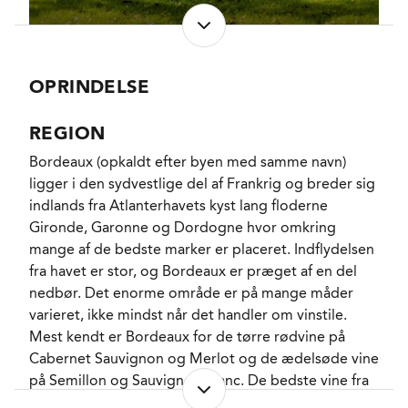
forsvandt op i det store batteri af
temperaturregulerede rustfri ståltanke i det nye
vineri. Her varede gæringen i gennemsnit 3 uger og
i begyndelsen af december kunne Nicolas Labenne
OPRINDELSE
og Jérôme Le Roux sammenstikke en Grand Vin,
som selvfølgelig igen rummede elementer af den
REGION
flamboyante charme, som er adelsmærket for
Bordeaux (opkaldt efter byen med samme navn)
Château Lynch-Bages. Det blev til 18 måneder i
ligger i den sydvestlige del af Frankrig og breder sig
fadene (75% nye) hvor vinen blev klaret med friske
indlands fra Atlanterhavets kyst lang floderne
æggehvider undervejs og til sidst filtreret ganske let
Gironde, Garonne og Dordogne hvor omkring
inden aftapningen på flaske.
mange af de bedste marker er placeret. Indflydelsen
fra havet er stor, og Bordeaux er præget af en del
nedbør. Det enorme område er på mange måder
varieret, ikke mindst når det handler om vinstile.
Mest kendt er Bordeaux for de tørre rødvine på
Cabernet Sauvignon og Merlot og de ædelsøde vine
på Semillon og Sauvignon Blanc. De bedste vine fra
Bordeaux, både røde, tørre hvide og søde hvide er