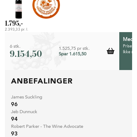
1.795,-
2.393,33 pr. l.
Medlem
6 stk.
Prisen 
1.525,75 pr stk.
9.154,50
Ikke m
Spar 1.615,50
ANBEFALINGER
James Suckling
96
Jeb Dunnuck
94
Robert Parker - The Wine Advocate
93