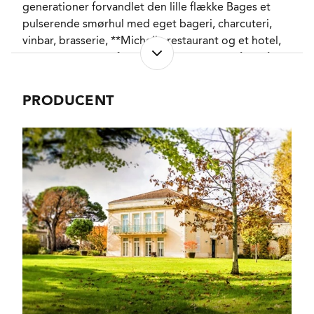
generationer forvandlet den lille flække Bages et
pulserende smørhul med eget bageri, charcuteri,
vinbar, brasserie, **Michelin restaurant og et hotel,
som nu er en del af Relais & Château. Og nå ja, så er
der jo også lige den altid pålidelige Le Grand Vin fra
Château Lynch-Bages, som siden 1950'erne har holdt
PRODUCENT
niveau og begejstret flere generationer af vinelskere
rundt om på planeten.
Høsten startede i smukt sensommervejr den 14.
september, og det tog João Tito og hans omkring
50 portugisiske høstarbejdere 5 dage at plukke
Merlot druerne og de 4 små parceller med Cabernet
Franc, og andre 9 dage at plukke Cabernet
Sauvignon og Petit Verdot, så alle druer var i hus
(allerede) den 29. september.
Efter alle stilke var fjernet foretog man en ekstra
sortering af druerne inden de blev let knust og