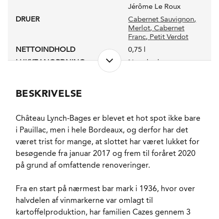
Jérôme Le Roux
DRUER
Cabernet Sauvignon
,
Merlot
, Cabernet
Franc
, Petit Verdot
NETTOINDHOLD
0,75 l
LUKKEANORDNING
Naturkork
PRODUKTIONSFORM
HVE (Haute Valeur
Environnementale)
BESKRIVELSE
ALKOHOLPROCENT
13,0 %
FADLAGRET
Ja
Château Lynch-Bages er blevet et hot spot ikke bare
FORVENTET HOLDBARHED
15-20 år fra høståret.
i Pauillac, men i hele Bordeaux, og derfor har det
SERVERINGS-TEMPERATUR
15 - 17°C
været trist for mange, at slottet har været lukket for
EMBALLAGETYPE
Trækasse OWC 6 fl.
besøgende fra januar 2017 og frem til foråret 2020
FINE WINE
Ja
på grund af omfattende renoveringer.
VARENR.
222886
Fra en start på nærmest bar mark i 1936, hvor over
halvdelen af vinmarkerne var omlagt til
kartoffelproduktion, har familien Cazes gennem 3