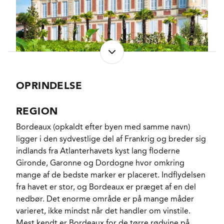
Nathalie Perrodos passion og livsværk.
Nathalie Perrodo indsatte tidligt den allerede
respekterede Marjolaine de Coninck som daglig
leder og vinmager, og da Marjolaine samtidig
næsten fik ubegrænsede midler til at opføre et nyt
vineri og en ny Chais (som stod færdig til at
OPRINDELSE
modtage sin første høst i 2015), har Château Marquis
d’Alesme i nogle år leveret en af de mest pålidelige
REGION
og ikke mindst nogenlunde nådigt prissatte vine i
Bordeaux (opkaldt efter byen med samme navn)
Margaux, med først den lykkelige 2019’er, derpå den
ligger i den sydvestlige del af Frankrig og breder sig
delikate 2020’er og nu denne subtilt pirrende
indlands fra Atlanterhavets kyst lang floderne
2023’er som de foreløbige kulminationer.
Gironde, Garonne og Dordogne hvor omkring
mange af de bedste marker er placeret. Indflydelsen
Der er tale om udelukkende manuel høst fra de
fra havet er stor, og Bordeaux er præget af en del
efterhånden 15 ha. med omkring 35 år gamle
nedbør. Det enorme område er på mange måder
vinstokke, som stort set alle står oppe omkring
varieret, ikke mindst når det handler om vinstile.
Château Labégorce og på begge sider af den lille
Mest kendt er Bordeaux for de tørre rødvine på