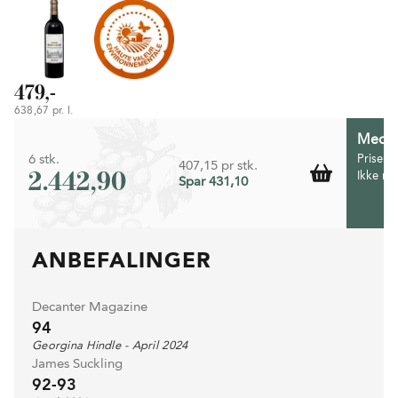
479,-
638,67 pr. l.
Medlem
6 stk.
Prisen 
407,15 pr stk.
2.442,90
Ikke m
Spar 431,10
ANBEFALINGER
Decanter Magazine
94
Georgina Hindle - April 2024
James Suckling
92-93