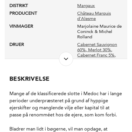
DISTRIKT
Margaux
PRODUCENT
Château Marquis
d'Alesme
VINMAGER
Marjolaine Maurice de
Coninck & Michel
Rolland
DRUER
Cabernet Sauvignon
60%
, Merlot 30%
,
Cabernet Franc 5%
,
Petit Verdot 5%
NETTOINDHOLD
0,75 l
LUKKEANORDNING
Naturkork
BESKRIVELSE
ANTAL FLASKER PRODUCERET
45000
PRODUKTIONSFORM
HVE (Haute Valeur
Mange af de klassificerede slotte i Medoc har i lange
Environnementale)
perioder underpræsteret på grund af hyppige
ALKOHOLPROCENT
13,0 %
ejerskifter og manglende vilje eller kapital til at
PH-VÆRDI
3,64
passe på renomméet hos de ejere, som kom forbi.
RESTSUKKER
0,3 g/l
SYREINDHOLD
3,88 g/l
Bladrer man lidt i bøgerne, vil man opdage, at