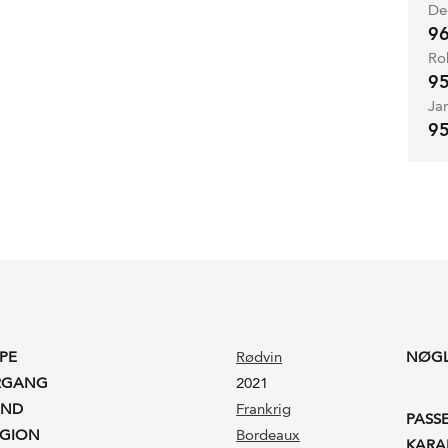
De
9
Ro
9
Ja
9
PE
Rødvin
NØG
RGANG
2021
AND
Frankrig
PASS
EGION
Bordeaux
KARA