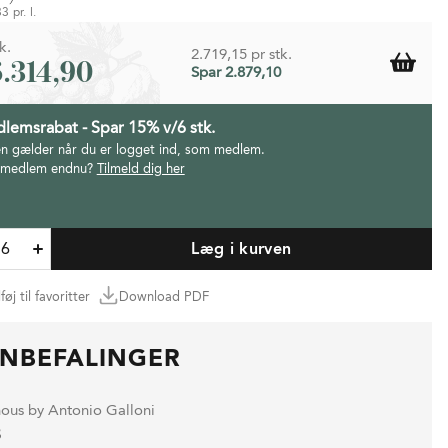
3 pr. l.
k.
2.719,15 pr stk.
6.314,90
Spar 2.879,10
lemsrabat - Spar 15% v/6 stk.
en gælder når du er logget ind, som medlem.
 medlem endnu?
Tilmeld dig her
Læg i kurven
lføj til favoritter
Download PDF
NBEFALINGER
nous by Antonio Galloni
8