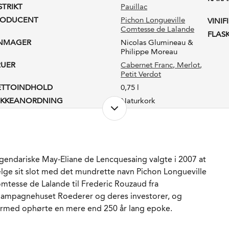
STRIKT
Pauillac
RODUCENT
Pichon Longueville
VINIF
Comtesse de Lalande
FLAS
INMAGER
Nicolas Glumineau &
Philippe Moreau
RUER
Cabernet Franc
, Merlot
,
Petit Verdot
ETTOINDHOLD
0,75 l
UKKEANORDNING
Naturkork
RODUKTIONSFORM
HVE (Haute Valeur
Environnementale)
LKOHOLPROCENT
13,0 %
AGRING
18-19 måneder på fad.
gendariske May-Eliane de Lencquesaing valgte i 2007 at
65% nye. Resten én gang
brugte.
lge sit slot med det mundrette navn Pichon Longueville
ORVENTET HOLDBARHED
25-35 år fra høståret.
mtesse de Lalande til Frederic Rouzaud fra
RVERINGS-TEMPERATUR
15 - 17°C
ampagnehuset Roederer og deres investorer, og
MBALLAGETYPE
rmed ophørte en mere end 250 år lang epoke.
Trækasse OWC 6 fl.
NE WINE
Ja