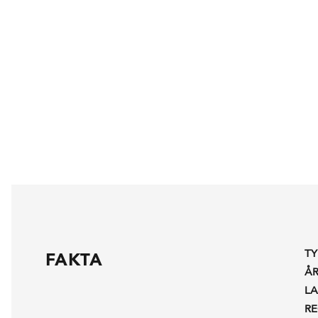
TY
FAKTA
Å
L
R