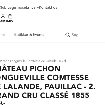
Klub Løgismose
Erhverv
Kontakt os
Konto
Kurv
omi
Butikker & Events
 Pichon Longueville Comtesse de Lalande - 0,75l
HÂTEAU PICHON
ONGUEVILLE COMTESSE
 LALANDE, PAUILLAC - 2.
AND CRU CLASSÉ 1855
9,-