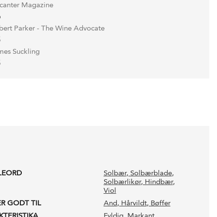
canter Magazine
6
bert Parker - The Wine Advocate
5
mes Suckling
5
LEORD
Solbær
, Solbærblade
,
Solbærlikør
, Hindbær
,
Viol
ER GODT TIL
And
, Hårvildt
, Bøffer
KTERISTIKA
Fyldig
, Markant
,