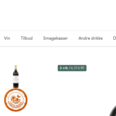
Vin
Tilbud
Smagekasser
Andre drikke
D
6 stk.
16.314,90