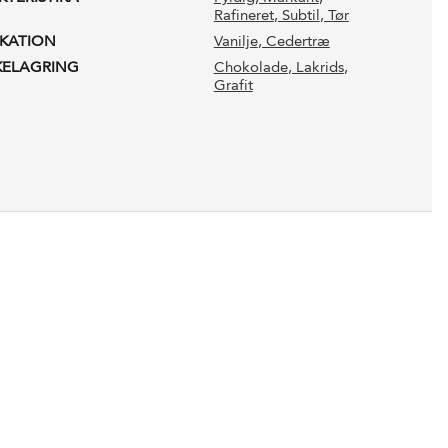
Rafineret
, Subtil
, Tør
IKATION
Vanilje
, Cedertræ
KELAGRING
Chokolade
, Lakrids
,
Grafit