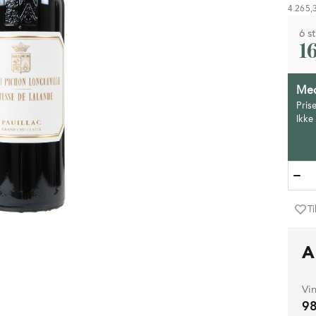
4.265,3
6 st
1
Med
Pris
Ikke
Ti
A
Vi
9