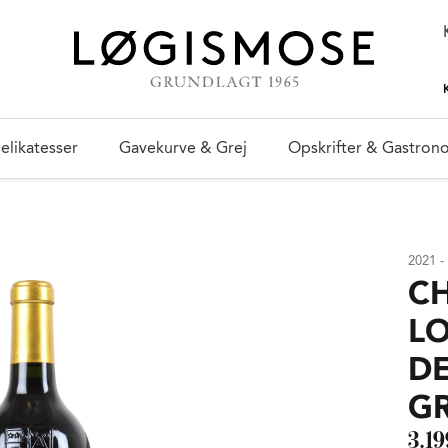
elikatesser
Gavekurve & Grej
Opskrifter & Gastron
2021 -
C
L
DE
GR
3.19