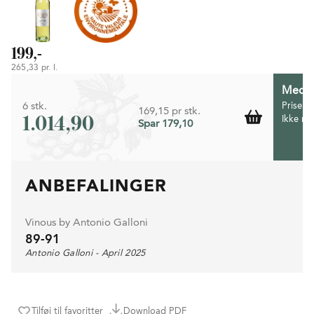
199,-
265,33 pr. l.
Medlem
6 stk.
Prisen 
169,15 pr stk.
1.014,90
Ikke m
Spar 179,10
ANBEFALINGER
Vinous by Antonio Galloni
89-91
Antonio Galloni - April 2025
Tilføj til favoritter
Download PDF