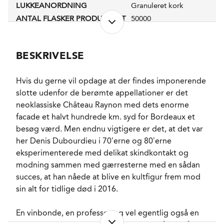
LUKKEANORDNING
Granuleret kork
ANTAL FLASKER PRODUCERET
50000
PRODUKTIONSFORM
HVE (Haute Valeur
Environnementale)
ALKOHOLPROCENT
13,0 %
BESKRIVELSE
PH-VÆRDI
3,08
RESTSUKKER
0,3 g/l
Hvis du gerne vil opdage at der findes imponerende
SYREINDHOLD
slotte udenfor de berømte appellationer er det
4,39 g/l
neoklassiske Château Raynon med dets enorme
SVOVLINDHOLD
88 mg/l
facade et halvt hundrede km. syd for Bordeaux et
LAGRING
6 måneder sur Lie i
stål.
besøg værd. Men endnu vigtigere er det, at det var
FORVENTET HOLDBARHED
her Denis Dubourdieu i 70’erne og 80’erne
4-6 år fra høståret.
eksperimenterede med delikat skindkontakt og
SERVERINGS-TEMPERATUR
7 - 9°C
modning sammen med gærresterne med en sådan
EMBALLAGETYPE
Flaske (75 cl)
succes, at han nåede at blive en kultfigur frem mod
VARENR.
300545
sin alt for tidlige død i 2016.
En vinbonde, en professor og vel egentlig også en
NØGLEORD
Mynte
, Æbleblomst
,