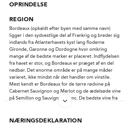
Som altid en øjenåbner for alle som har glemt, at der
OPRINDELSE
ikke behøver stå Graves på glimrende hvid
Bordeaux, og i tilgift et spændende alternativ og
REGION
look-a-like til tidens mange omsværmede Sancerre
Bordeaux (opkaldt efter byen med samme navn)
vine. En nærmest forrygende frisk Sauvignon Blanc,
ligger i den sydvestlige del af Frankrig og breder sig
som slet ikke påkalder sig snak om de varme
indlands fra Atlanterhavets kyst lang floderne
årgange. I stedet med en kerne af grønne æbler,
Gironde, Garonne og Dordogne hvor omkring
som slet ikke er klar til at falde til jorden, og dertil
mange af de bedste marker er placeret. Indflydelsen
abrikoskerner, citronmelisse og en kalkholdig
fra havet er stor, og Bordeaux er præget af en del
mineralitet, som kun kan fascinere.
nedbør. Det enorme område er på mange måder
følger
varieret, ikke mindst når det handler om vinstile.
Mest kendt er Bordeaux for de tørre rødvine på
Cabernet Sauvignon og Merlot og de ædelsøde vine
på Semillon og Sauvignon Blanc. De bedste vine fra
Bordeaux, både røde, tørre hvide og søde hvide er
kendetegnet ved at have lang holdbarhed i flasken.
Området er præget af lang historie og stor
NÆRINGSDEKLARATION
international anerkendelse.