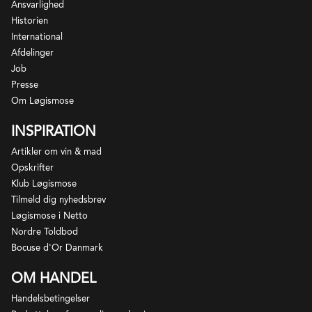
Ansvarlighed
Merlot. Vinene er sædvanligvis lette til
Historien
mellemfyldige med udpræget friskhed og smag af
International
kirsebær of urter.
Afdelinger
Job
Presse
Om Løgismose
INSPIRATION
Artikler om vin & mad
Opskrifter
Klub Løgismose
Tilmeld dig nyhedsbrev
Løgismose i Netto
Nordre Toldbod
Bocuse d'Or Danmark
OM HANDEL
Handelsbetingelser