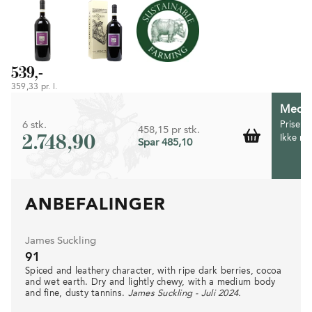
539,-
359,33 pr. l.
Medlem
6 stk.
Prisen 
458,15 pr stk.
2.748,90
Ikke m
Spar 485,10
ANBEFALINGER
James Suckling
91
Spiced and leathery character, with ripe dark berries, cocoa
and wet earth. Dry and lightly chewy, with a medium body
and fine, dusty tannins.
James Suckling - Juli 2024.