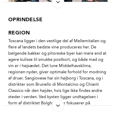
måde for vinene oppe i den mere feterede Classico
zone. Tværtimod har vinen taget på i vægt siden de
første vine fra 2007-årgangen kom på markedet i
OPRINDELSE
2012, og her i den 14. udgave fører den sig frem
med en saftig potens, som betyder, at 2020'eren
REGION
som forventeligt føjer sig til rækken af imponerende
Toscana ligger i den vestlige del af Mellemitalien og
vine.
flere af landets bedste vine produceres her. De
bølgende bakker og pitoreske byer kan mere end at
Ren Sangiovese i manuel høst fra omkring 35 år
agere kulisse til smukke postkort, og både mad og
gamle vinstokke, som uden hastværk er under
vin er i højsædet. Det lune Middelhavsklima,
konvertering til økologi. Soignering af drueklaserne
regionen nyder, giver optimale forhold for modning
såvel i vinmarken som på vingården er en selvfølge
af druer. Sangiovese har sin højborg i Toscana, og i
inden alle stilke fjernes og druerne knuses ganske let
distrikter som Brunello di Montalcino og Chianti
forud for gæringen, der finder sted i avancerede
Classico når den højder, hvis lige ikke findes andre
rustfri såkaldte roto-fermentorer. Vinen er modnet
steder i verden. Ved kysten ligger undtagelsen i
samfulde 24 måneder i brugte franske fade inden
form af distriktet Bolgheri, der fokuserer på
den endelige cuvée er sammenstukket og
internationale sorter, særligt Cabernet Sauvignon og
eftermodnet et par måneder frem mod aftapningen
Merlot. Vernacchia di San Gimignano er tør hvidvin