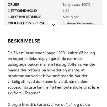
DRUER
Sangiovese 100%
NETTOINDHOLD
1,5 l
LUKKEANORDNING
Naturkork
PRODUKTIONSFORM
Sustainable farming
ALKOHOLPROCENT
14,0 %
RESTSUKKER
1,5 g/l
BESKRIVELSE
SYREINDHOLD
5,3 g/l
FADLAGRET
Ja
Da Rivetti-brødrene tilbage i 2001 købte 65 ha. og
LAGRING
24 måneder på én
en noget faldefærdig vingård i de nærmest
gang brugte franske
fade og 6 måneder i
upåagtede bakker mellem Pisa og Volterra, var der
flasken.
mange der rystede på hovedet og mente, at
FORVENTET HOLDBARHED
8-10 år fra høståret.
brødrene var ved at blive småtossede. Var det
SERVERINGS-TEMPERATUR
15 - 17°C
virkelig alt hvad det kunne blive til, når nu den
EMBALLAGETYPE
Magnum flaske (150
succesombruste familie fra Piemonte skulle til at føre
cl)
sig frem i Toscana?
VARENR.
227029
Giorgio Rivetti's korte svar var et "ja", og da de