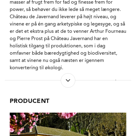
masser af frugt frem for fad og finesse frem for
RESTSUKKER
0,1 g/l
power, så behøver du ikke lede så meget længere.
SYREINDHOLD
3,43 g/l
Château de Javernand leverer på højt niveau, og
SVOVLINDHOLD
40 mg/l
vinene er på én gang arketypiske og legesyge, og så
LAGRING
10 måneder i neutrale
er det et ekstra plus at de to venner Arthur Fourneau
tanke.
og Pierre Prost på Château Javernand har en
FORVENTET HOLDBARHED
3-5 år fra høståret.
holistisk tilgang til produktionen, som i dag
SERVERINGS-TEMPERATUR
13 - 15°C
omfavner både bæredygtighed og biodiversitet,
EMBALLAGETYPE
Flaske (75 cl)
samt at vinene nu også næsten er igennem
VARENR.
300946
konvertering til økologi.
For eksempel har de parceller med omkring 60 år
NØGLEORD
Iris
, Hindbær
, Jordbær
,
gamle vinstokke, som leverer frugten til denne
Mirabelle
Vieilles-Vignes været kultiveret økologisk siden
PRODUCENT
PASSER GODT TIL
Aperitif
, Okse
, Lam
,
2013, og egentlig skulle denne 2024’er have båret
Gris
, Kalv
, Lyst fjerkræ
det grønne økologiske stempel. Men så var der lige
KARAKTERISTIKA
Fyldig
, Aromatisk
,
nogle datoer for underskrift og fremsendelse af
Frugtig
, Charmerende
,
dokumenter som smuttede.
Tør
VINIFIKATION
Gær