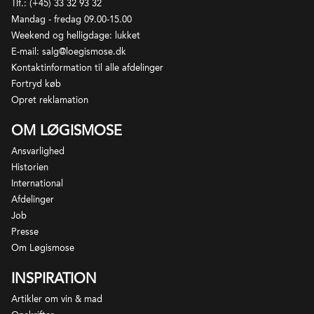
Tlf.: (+45) 33 32 93 32
jordbunden minder mere om Fleurie med dominans
Mandag - fredag 09.00-15.00
af granit og sand, selvom vinmarkerne ligger noget
Weekend og helligdage: lukket
Forvent diskrete naturvinskarakteristika.
højere i Chiroubles. Udsving mellem nat- og
E-mail: salg@loegismose.dk
dagtemperatur er markeret her, og vinmarkerne er
Kontaktinformation til alle afdelinger
som regel nogle af de sidste til at blive høstet i
Fortryd køb
Beaujolais. Vinene er til den lette og ofte mere
Opret reklamation
syrlige side med florale toner og røde bær aromaer.
OM LØGISMOSE
Gamay er eneste druesort og kun rødvin må
produceres i Chiroubles.
Ansvarlighed
Historien
International
Afdelinger
Job
Presse
Om Løgismose
INSPIRATION
Artikler om vin & mad