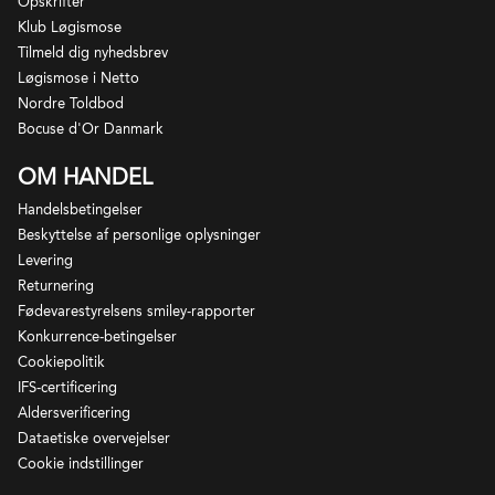
Opskrifter
Klub Løgismose
Tilmeld dig nyhedsbrev
Løgismose i Netto
Nordre Toldbod
Bocuse d'Or Danmark
OM HANDEL
Handelsbetingelser
Beskyttelse af personlige oplysninger
Levering
Returnering
Fødevarestyrelsens smiley-rapporter
Konkurrence-betingelser
Cookiepolitik
IFS-certificering
Aldersverificering
Hvis det du forbinder med god Beaujolais er frugt
Dataetiske overvejelser
frem for fad og finesse frem for power, så behøver
Cookie indstillinger
du ikke lede længere. Château de Javernand leverer