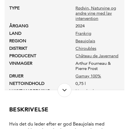
TYPE
Rødvin
, Naturvine og
andre vine med lav
intervention
ÅRGANG
2024
LAND
Frankrig
REGION
Beaujolais
DISTRIKT
Chiroubles
PRODUCENT
Château de Javernand
VINMAGER
Arthur Fourneau &
Pierre Prost
DRUER
Gamay 100%
NETTOINDHOLD
0,75 l
LUKKEANORDNING
Naturkork
ANTAL FLASKER PRODUCERET
7500
PRODUKTIONSFORM
Under konvertering til
BESKRIVELSE
økologi
ALKOHOLPROCENT
13,0 %
Hvis det du leder efter er god Beaujolais med
PH-VÆRDI
3,43