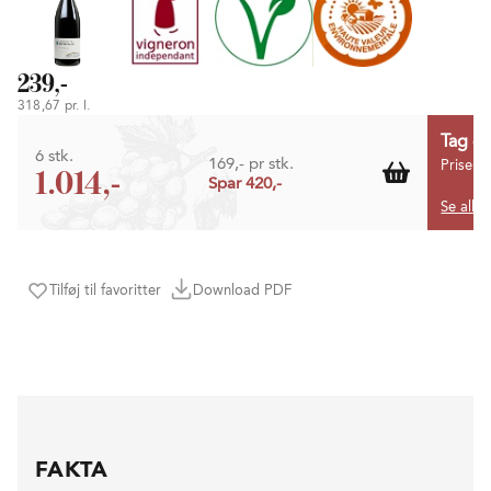
239,-
318,67 pr. l.
Tag 6 
6 stk.
169,- pr stk.
Prisen 
1.014,-
Spar 420,-
Se alle
Tilføj til favoritter
Download PDF
FAKTA