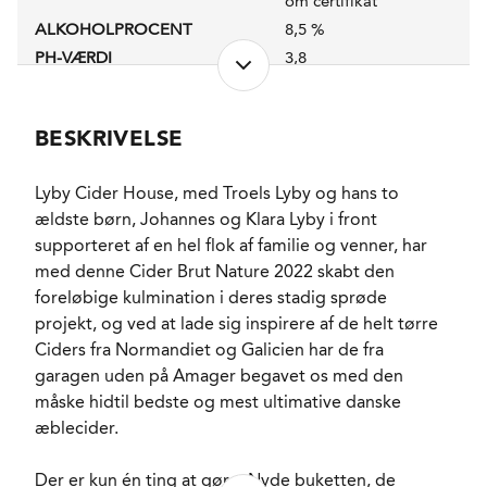
om certifikat
ALKOHOLPROCENT
8,5 %
PH-VÆRDI
3,8
RESTSUKKER
3,0 g/l
SVOVLINDHOLD
20 mg/l
BESKRIVELSE
LAGRING
12 måneder med
gærresterne frem mod
degorgement uden
Lyby Cider House, med Troels Lyby og hans to
dosage. Det vil sige
ældste børn, Johannes og Klara Lyby i front
med Cider fra andre
flasker.
supporteret af en hel flok af familie og venner, har
FORVENTET HOLDBARHED
2-3 år fra
med denne Cider Brut Nature 2022 skabt den
degorgement. Måske
foreløbige kulmination i deres stadig sprøde
længere. Vi ved det
projekt, og ved at lade sig inspirere af de helt tørre
endnu ikke!
Ciders fra Normandiet og Galicien har de fra
SERVERINGS-TEMPERATUR
7 - 9°C
garagen uden på Amager begavet os med den
EMBALLAGETYPE
Flaske (75 cl)
måske hidtil bedste og mest ultimative danske
VARENR.
223621
æblecider.
Der er kun én ting at gøre: Nyde buketten, de