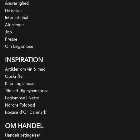
Velegnet som aperitif, til østers og andre skaldyr
Ansvarlighed
eller som et lille overraskende indslag mellem
Historien
retterne, når man får besøg af familie og venner, der
International
værdsætter de mousserende vines velsignelser.
Afdelinger
Job
Presse
Om Løgismose
INSPIRATION
Artikler om vin & mad
Opskrifter
Klub Løgismose
Tilmeld dig nyhedsbrev
Løgismose i Netto
Nordre Toldbod
Bocuse d'Or Danmark
OM HANDEL
Lyby Cider House er et familiedrevet cideri som blev
Handelsbetingelser