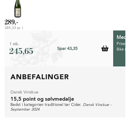
289,-
385,33 pr. l.
Medlem
1 stk.
Prisen 
245,65
Spar 43,35
Ikke m
ANBEFALINGER
Dansk Vinskue
15,5 point og sølvmedalje
Bedst i kategorien traditionel tør Cider.
Dansk Vinskue -
September 2024