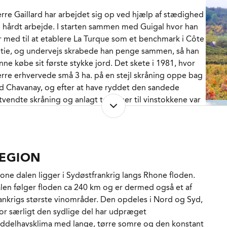
kring 10 grader i op til en uge forud for den alkoholiske
erre Gaillard har arbejdet sig op ved hjælp af stædighed
ring uden fremmede gærstammer i rustfrit stål. Herefter
 hårdt arbejde. I starten sammen med Guigal hvor han
dner vinen 18 måneder på egefade fra Allier og Nevers
r med til at etablere La Turque som et benchmark i Côte
0% nye og 50% én, to eller tre gange brugte) inden den
tie, og undervejs skrabede han penge sammen, så han
delige cuvée sammenstikkes, filtreres ganske let og
nne købe sit første stykke jord. Det skete i 1981, hvor
ppes på flaske.
erre erhvervede små 3 ha. på en stejl skråning oppe bag
d Chavanay, og efter at have ryddet den sandede
ændende duft rig på sorte kirsebær, blomster, hindbær,
tvendte skråning og anlagt terrasser til vinstokkene var
bak, kakao, viol og peber. Flot vitalitet på paletten, på én
t, der skulle blive til "Clos de Cuminaille", en realitet.
ng alvorlig og legende, sky og udfarende, udfordrende
 komfortabel. Kirsebærlikør og lette florale toner giver
den er det gået slag i slag og Pierre Gaillard kan i dag
nen hjerte. Kryddertonerne fra fadet assisterer akkurat og
lbyde en af de mest interessante kollektioner i nordlige
nner kulissen. Sød tobak, chokolade og kanel bærer
EGION
ône skabt på et spændende miks af frugten fra egne
tersmagen igennem. Æterisk og hedonistisk med en
ler lejede vinmarker kombineret med frugten fra
one dalen ligger i Sydøstfrankrig langs Rhone floden.
rve, vi ikke tøver med at kalde burgundisk.
troede druedyrkere.
len følger floden ca 240 km og er dermed også et af
ankrigs største vinområder. Den opdeles i Nord og Syd,
nen kan hjælpes på vej med en dekantering forud for
le potentialet mødes i kælderen som ligger udenfor
or særligt den sydlige del har udpræget
rvering i familiens største glas. Prøv den til ryg af
ndsbyen Malleval højt oppe på skråningerne langs
ddelhavsklima med lange, tørre somre og den konstant
onhjort pikeret med sorte trøfler eller rådyrkølle med