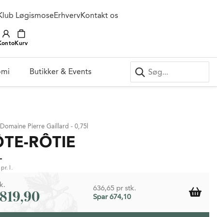
Klub Løgismose
Erhverv
Kontakt os
Konto
Kurv
omi
Butikker & Events
 Domaine Pierre Gaillard - 0,75l
TE-RÔTIE
-
pr. l.
k.
636,65 pr stk.
.819,90
Spar 674,10