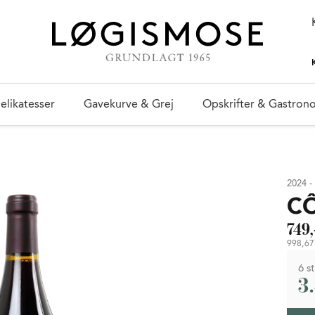
elikatesser
Gavekurve & Grej
Opskrifter & Gastron
2024 -
CÔ
749,
998,67 
6 st
3