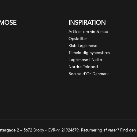
oduceres indenfor appellationen, men som noget særligt
milien Gaillard har været en del af Løgismose familien
 det tilladt at blande 20% grønne druer i af druetypen
den 2015. Du ser vores aktuelle vine
her
ognier. Vinene fra Côte-Rôtie er eftertragtede og
SMOSE
INSPIRATION
stbare og har potentiale for et langt liv i flasken.
Artikler om vin & mad
Opskrifter
Klub Løgismose
Tilmeld dig nyhedsbrev
Løgismose i Netto
Nordre Toldbod
Bocuse d'Or Danmark
tergade 2 – 5672 Broby - CVR-nr 21924679. Returnering af varer? Find den