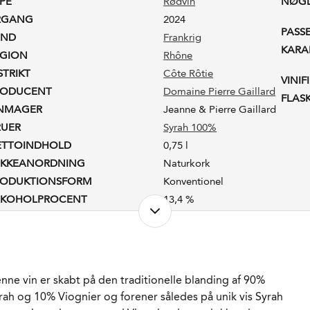
PE
Rødvin
NØG
RGANG
2024
PASS
AND
Frankrig
KARA
EGION
Rhône
STRIKT
Côte Rôtie
VINIF
RODUCENT
Domaine Pierre Gaillard
FLAS
INMAGER
Jeanne & Pierre Gaillard
RUER
Syrah 100%
ETTOINDHOLD
0,75 l
UKKEANORDNING
Naturkork
RODUKTIONSFORM
Konventionel
LKOHOLPROCENT
13,4 %
STSUKKER
1,5 g/l
ADLAGRET
Ja
AGRING
18 måneder på fad. 50%
nye.
nne vin er skabt på den traditionelle blanding af 90%
ORVENTET HOLDBARHED
8-12 år fra høståret.
rah og 10% Viognier og forener således på unik vis Syrah
RVERINGS-TEMPERATUR
15 - 17°C