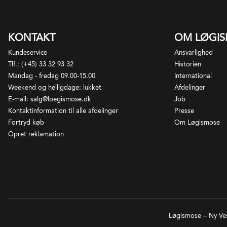
pr
Fa
er
si
Vi
KONTAKT
OM LØGI
ko
Kundeservice
Ansvarlighed
Tlf.: (+45) 33 32 93 32
Historien
Mandag - fredag 09.00-15.00
International
Weekend og helligdage: lukket
Afdelinger
E-mail: salg@loegismose.dk
Job
Kontaktinformation til alle afdelinger
Presse
Fortryd køb
Om Løgismose
Opret reklamation
Løgismose – Ny Ves