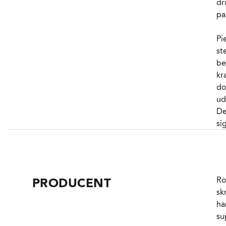
dr
E
pa
VA
Pi
st
be
kr
do
ud
De
si
sa
nu
vi
Ro
PRODUCENT
De
sk
an
ha
fj
su
ef