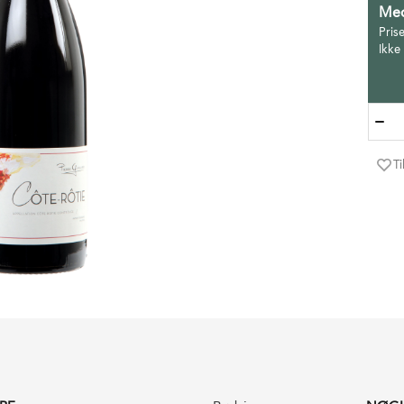
Med
Pris
Ikke
Ti