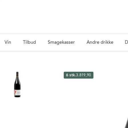
Vin
Tilbud
Smagekasser
Andre drikke
D
6 stk.
3.819,90