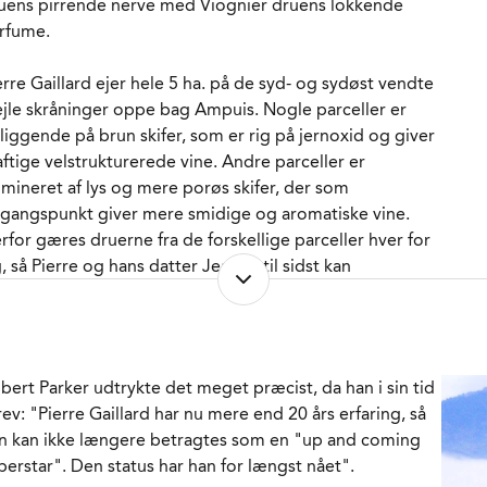
uens pirrende nerve med Viognier druens lokkende
MBALLAGETYPE
Flaske (75 cl)
rfume.
RENR.
301268
erre Gaillard ejer hele 5 ha. på de syd- og sydøst vendte
ejle skråninger oppe bag Ampuis. Nogle parceller er
liggende på brun skifer, som er rig på jernoxid og giver
aftige velstrukturerede vine. Andre parceller er
mineret af lys og mere porøs skifer, der som
gangspunkt giver mere smidige og aromatiske vine.
rfor gæres druerne fra de forskellige parceller hver for
g, så Pierre og hans datter Jeanne til sidst kan
mmenstikke en cuvée, som bliver rigere og mere
anceret, end vinene fra de enkelte parceller hver for sig
lle være blevet.
bert Parker udtrykte det meget præcist, da han i sin tid
r foretages en soignering af drueklaserne, når de
rev: "Pierre Gaillard har nu mere end 20 års erfaring, så
kommer til vingården og endnu en efter alle stilke er
n kan ikke længere betragtes som en "up and coming
ernet. Herefter knuses druerne ganske let og
perstar". Den status har han for længst nået".
terfølgende får de lov til at udvikle deres aromaer ved