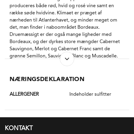
produceres både rød, hvid og rosé vine samt en
række søde hvidvine. Klimaet er præget af
nærheden til Atlanterhavet, og minder meget om
det, man finder i naboområdet Bordeaux.
Druemæssigt er der også mange ligheder med
Bordeaux, og der dyrkes store mængder Cabernet
Sauvignon, Merlot og Cabernet Franc samt de
grønne Semillon, Sauvignon Blanc og Muscadelle.
Der udover ses også sammenfald med andre
naboregioner feks dyrkes Malbec (lokalt kaldet Côt)
og Ugni Blanc også. Ca 85% af produktionen sælges
NÆRINGSDEKLARATION
i Frankrig.
ALLERGENER
Indeholder sulfitter
KONTAKT