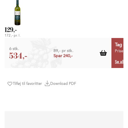
129,-
172,- pr. l.
Tag 6 
6 stk.
89,- pr stk.
Prisen 
534,-
Spar 240,-
Se alle 
Tilføj til favoritter
Download PDF