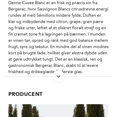
RESTSUKKER
0,6 g/l
Denne Cuvee Blanc er en frisk og præcis vin fra
SYREINDHOLD
Bergerac, hvor Sauvignon Blancs citrusdrevne energi
3,44 g/l
rundes af med Sémillons mildere fylde. Duften er
SVOVLINDHOLD
70 mg/l
klar og indbydende med citron, grape, grøn pære
LAGRING
10% lagres i brugte
egetræsfade i 4
og friske urter, løftet af et diskret floralt strejf og en
måneder
fin cremet tone fra lagringen på bærmen. I munden
FORVENTET HOLDBARHED
2-3 år fra høståret
er vinen tør, sprød og rank med god balance mellem
SERVERINGS-TEMPERATUR
8 - 10°C
frugt, syre og tekstur. En mindre del af vinen modnes
EMBALLAGETYPE
Flaske (75 cl)
kort på brugte fade, hvilket giver ekstra dybde uden
VARENR.
at gøre udtrykket tungt. Det er en klassisk, ren og
301709
gastronomisk Bergerac Blanc, skabt til at levere
friskhed og drikkeglæde fra første glas.
NØGLEORD
Citrus
, Grape
, Grøn
pære
, Grøn æble
,
Madmatch
Hvide blomster
,
Krydderurter
PRODUCENT
En oplagt hvidvin til aperitif, skaldyr, rå fisk, ceviche,
PASSER GODT TIL
Aperitif
, Skaldyr
,
sushi og enkle fiskeretter med citron eller grønne
Østers
, Sushi
, Ceviche
,
Hvid fisk
, Gedeoste
urter. Den friske syre klæder også gedeost, grønne
KARAKTERISTIKA
salater, asparges og lette grøntsagsretter, hvor
Let
, Frisk
, Sprød
, Tør
,