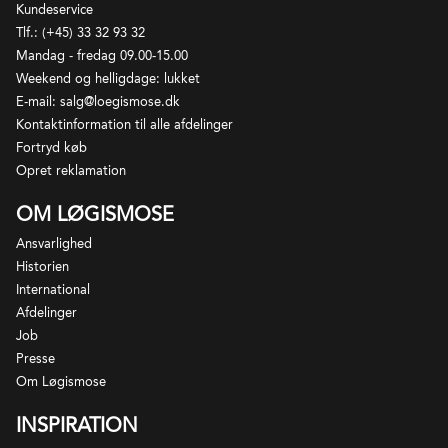
Kundeservice
Tlf.: (+45) 33 32 93 32
Mandag - fredag 09.00-15.00
Weekend og helligdage: lukket
E-mail: salg@loegismose.dk
Kontaktinformation til alle afdelinger
Fortryd køb
Opret reklamation
OM LØGISMOSE
Ansvarlighed
Château de la Jaubertie ligger i Bergerac, tæt ved
Historien
Monbazillac, hvor Bordeaux-druer får et mere
International
sydvestfransk udtryk med solmoden frugt, kalket
Afdelinger
Job
friskhed og en umiddelbar gastronomisk charme.
Presse
Slottets historie strækker sig langt tilbage: allerede i
Om Løgismose
middelalderen var Jaubertie et kendt len, og i 1500-
tallet blev ejendommen brugt som jagtslot af Henrik
INSPIRATION
IV. Siden 1973 har Château de la Jaubertie været ejet