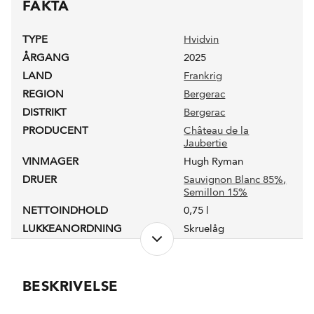
FAKTA
TYPE
Hvidvin
ÅRGANG
2025
LAND
Frankrig
REGION
Bergerac
DISTRIKT
Bergerac
PRODUCENT
Château de la
Jaubertie
VINMAGER
Hugh Ryman
DRUER
Sauvignon Blanc 85%
,
Semillon 15%
NETTOINDHOLD
0,75 l
LUKKEANORDNING
Skruelåg
ANTAL FLASKER PRODUCERET
22000
PRODUKTIONSFORM
Økologisk
ALKOHOLPROCENT
13,5 %
BESKRIVELSE
PH-VÆRDI
3,48