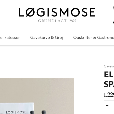
elikatesser
Gavekurve & Grej
Opskrifter & Gastron
Gavek
EL
SP
1.22