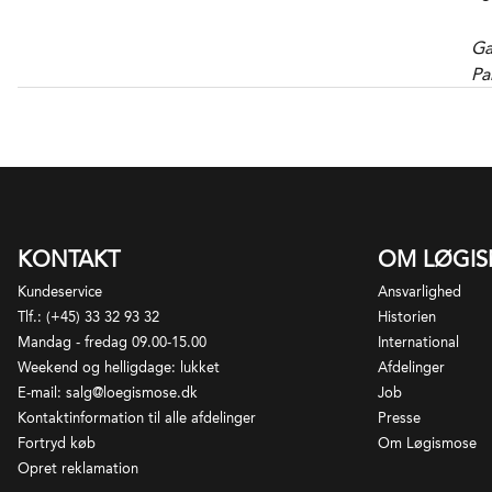
Ga
Pa
*D
så
al
KONTAKT
OM LØGI
Kundeservice
Ansvarlighed
Tlf.: (+45) 33 32 93 32
Historien
Mandag - fredag 09.00-15.00
International
Weekend og helligdage: lukket
Afdelinger
E-mail: salg@loegismose.dk
Job
Kontaktinformation til alle afdelinger
Presse
Fortryd køb
Om Løgismose
Opret reklamation