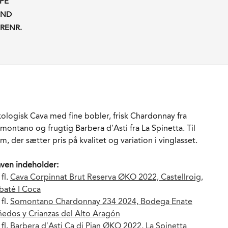
PE
AND
RENR.
ologisk Cava med fine bobler, frisk Chardonnay fra
montano og frugtig Barbera d’Asti fra La Spinetta. Til
m, der sætter pris på kvalitet og variation i vinglasset.
ven indeholder:
 fl.
Cava Corpinnat Brut Reserva ØKO 2022, Castellroig,
baté I Coca
 fl.
Somontano Chardonnay 234 2024, Bodega Enate
ñedos y Crianzas del Alto Aragón
 fl.
Barbera d’Asti Ca di Pian ØKO 2022, La Spinetta