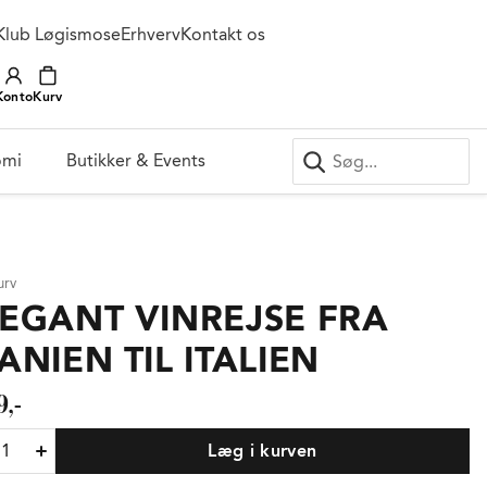
Klub Løgismose
Erhverv
Kontakt os
Konto
Kurv
omi
Butikker & Events
urv
EGANT VINREJSE FRA
ANIEN TIL ITALIEN
9,-
Læg i kurven