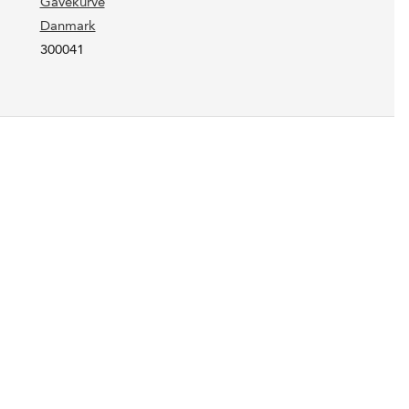
Gavekurve
Danmark
300041