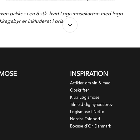
ven pakkes i en 6 stk. hvid Løgismosekarton med logo.
kkegebyr er inkluderet i prisen.
er tages forbehold for udsolgte varer og årgange. I
danne tilfælde vil du blive kontaktet med forslag til
ternativ erstatning.
SMOSE
INSPIRATION
Artikler om vin & mad
Opskrifter
Klub Løgismose
Tilmeld dig nyhedsbrev
Løgismose i Netto
Nordre Toldbod
Bocuse d'Or Danmark