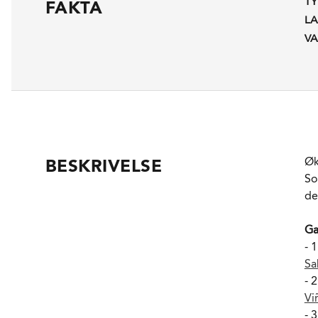
TY
FAKTA
L
VA
Øk
BESKRIVELSE
So
de
Ga
- 1
Sa
- 2
Vi
- 3