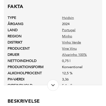
FAKTA
TYPE
Hvidvin
ÅRGANG
2024
LAND
Portugal
REGION
Minho
DISTRIKT
Vinho Verde
PRODUCENT
Vine Vinu
DRUER
Alvarinho 100%
NETTOINDHOLD
0,75 l
PRODUKTIONSFORM
Konventionel
ALKOHOLPROCENT
12,5 %
PH-VÆRDI
3,36
SYREINDHOLD
5,4 g/l
LAGRING
20% lagret i Mixtus-
fade
BESKRIVELSE
FORVENTET HOLDBARHED
3-4 år fra høståret