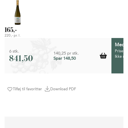
165,-
220,- pr. l.
Medlem
6 stk.
Prisen 
140,25 pr stk.
841,50
Ikke m
Spar 148,50
Tilføj til favoritter
Download PDF