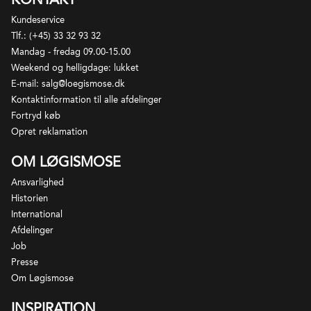
anvendes hovedsageligt Loureiro, Trajadura og
Arinto, som høstes relativt tidligt. Vinificering og
Kundeservice
aftapning foregår indenfor kort tid, og vinene
Tlf.: (+45) 33 32 93 32
Mandag - fredag 09.00-15.00
markedsføres unge og typisk med en smule kulsyre,
Weekend og helligdage: lukket
så de virker let perlende. Rødvine laves af Azal Tinto,
E-mail: salg@loegismose.dk
Vinhao og Esadeiro, men ses sjældent udenfor
Kontaktinformation til alle afdelinger
Portugal
Fortryd køb
Opret reklamation
OM LØGISMOSE
Ansvarlighed
Historien
International
Afdelinger
Job
Presse
Om Løgismose
INSPIRATION