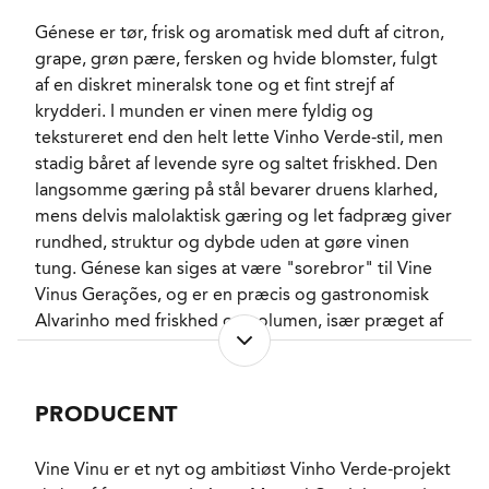
SERVERINGS-TEMPERATUR
9 - 11°C
Génese er tør, frisk og aromatisk med duft af citron,
EMBALLAGETYPE
Flaske (75 cl)
grape, grøn pære, fersken og hvide blomster, fulgt
VARENR.
301753
af en diskret mineralsk tone og et fint strejf af
krydderi. I munden er vinen mere fyldig og
tekstureret end den helt lette Vinho Verde-stil, men
NØGLEORD
Citrus
, Grape
, Grøn
stadig båret af levende syre og saltet friskhed. Den
pære
, Fersken
, Hvide
blomster
, Krydderurter
langsomme gæring på stål bevarer druens klarhed,
PASSER GODT TIL
mens delvis malolaktisk gæring og let fadpræg giver
Skaldyr
, Sushi
,
Ceviche
, Fisk
, Kylling
,
rundhed, struktur og dybde uden at gøre vinen
Faste oste
tung. Génese kan siges at være "sorebror" til Vine
KARAKTERISTIKA
Tør
, Frisk
, Aromatisk
,
Vinus Gerações, og er en præcis og gastronomisk
Præcis
, Mellemfyldig
Alvarinho med friskhed og volumen, især præget af
VINIFIKATION
Fad
, Krydret
de højere beliggende vinmarker.
Madmatch
PRODUCENT
Server den til skaldyr, grillet fisk, ceviche, sushi eller
Vine Vinu er et nyt og ambitiøst Vinho Verde-projekt
retter med citrus, urter og salt. Den ekstra tekstur