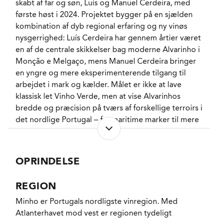
skabt af far og søn, Luís og Manuel Cerdeira, med
gør den også velegnet til lyst fjerkræ, charcuteri,
første høst i 2024. Projektet bygger på en sjælden
faste oste og asiatiske retter med ingefær, lime og
kombination af dyb regional erfaring og ny vinøs
moderat varme. En vin, der både kan drikkes ung for
nysgerrighed: Luís Cerdeira har gennem årtier været
sin friskhed og gemmes kortere tid for mere dybde.
en af de centrale skikkelser bag moderne Alvarinho i
Monção e Melgaço, mens Manuel Cerdeira bringer
Terroir
en yngre og mere eksperimenterende tilgang til
arbejdet i mark og kælder. Målet er ikke at lave
Génese kommer fra Monção e Melgaço, Alvarinhos
klassisk let Vinho Verde, men at vise Alvarinhos
klassiske kerneområde i Vinho Verde. Her er der tale
bredde og præcision på tværs af forskellige terroirs i
om et mere bjergpræget terroir med vinmarker i
det nordlige Portugal – fra maritime marker til mere
højere beliggenhed, varme og tørre somre, kolde
højtliggende og kølige positioner. Vinene arbejder
vintre og store temperaturforskelle mellem dag og
med friskhed, salt mineralitet og aromatisk klarhed,
nat under modningen. Jordbunden er består af
men også med tekstur, fad, foudre og alternative
granit og sand, med høj naturlig surhed og lavt
OPRINDELSE
udtryk, hvor det giver mening. Vine Vinu er dermed
lerindhold. Det giver langsom modning, bevaret
et projekt, der både respekterer Minhos tradition og
friskhed og en mere struktureret, mineralsk
REGION
insisterer på, at Alvarinho stadig har nye sider at vise.
Alvarinho end de lettere, mere atlanterhavsprægede
Minho er Portugals nordligste vinregion. Med
Vinho Verde-udtryk.
Atlanterhavet mod vest er regionen tydeligt