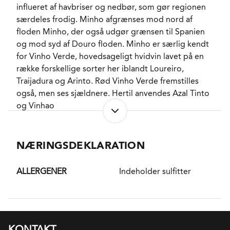
influeret af havbriser og nedbør, som gør regionen
særdeles frodig. Minho afgrænses mod nord af
floden Minho, der også udgør grænsen til Spanien
og mod syd af Douro floden. Minho er særlig kendt
for Vinho Verde, hovedsageligt hvidvin lavet på en
række forskellige sorter her iblandt Loureiro,
Traijadura og Arinto. Rød Vinho Verde fremstilles
også, men ses sjældnere. Hertil anvendes Azal Tinto
og Vinhao
DISTRIKT
NÆRINGSDEKLARATION
Vinho Verde er et vindistrikt i regionen Minho i det
nordvestlige Portugal. Distriktet er meget frodigt og
får tilført meget fugt og regn fra Atlanterhavet.
ALLERGENER
Indeholder sulfitter
Vinplanterne opbindes højt for at skabe ventilation
og give plads til polykultur dvs dyrkning af andre
afgrøder samtidig. Hvidvin - eller grøn vin, som
Vinho Verde betyder - er i højsædet, og der
KONTAKT