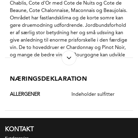
Chablis, Cote d'Or med Cote de Nuits og Cote de
udgave af den efterhånden næsten glemte
Beaune, Cote Chalonnaise, Maconnais og Beaujolais.
kråsesuppe, som på trods af navnet også inkluderer
Området har fastlandsklima og de korte somre kan
hoved, hals, vinger, hjerte, lever og fødder fra gæs
gøre druemodning udfordrende. Jordbundsforhold
og ænder.
er af særlig stor betydning her og små udsving kan
give anledning til enorme prisforskelle i den færdige
vin. De to hoveddruer er Chardonnay og Pinot Noir,
og mange de bedre vine fra Bourgogne kan udvikle
sig adskillige år i flasken. I Maconnais dyrkes den
grønne drue Aligoté endvidere, mens Beaujolais
stort set kun fokuserer på den blå drue Gamay.
NÆRINGSDEKLARATION
DISTRIKT
ALLERGENER
Indeholder sulfitter
Gevrey-Chambertin ligger på Cote de Nuits i den
nordlige del af Cote d'Or. Gevrey er navnet på den
lille by, hvor omkring markerne ligger, og
Chambertin er navnet på kommunens fineste mark
KONTAKT
samt indgår i flere af Grand Cru navnene. Hele 8 (9
hvis Mazoyeres-Chambertin tælles med, det meste