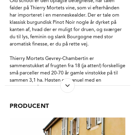
Old school er den oplagte betegnelse, når talen
SVOVLINDHOLD
73 mg/l
falder på Thierry Mortets vine, som vi efterhånden
FADLAGRET
Ja
har importeret i en menneskealder. Der er tale om
LAGRING
16 måneder. 11
klassisk burgundisk Pinot Noir nogle år dyrket på
måneder på fad (30%
nye). 5 måneder i tank.
kanten af, hvad der er muligt for druen, og sværger
FORVENTET HOLDBARHED
du til lys, feminin og slank Bourgogne med stor
5-7 år fra høståret.
aromatisk finesse, er du på rette vej.
SERVERINGS-TEMPERATUR
14 - 16°C
EMBALLAGETYPE
Flaske (75 cl)
Thierry Mortets Gevrey-Chambertin er
VARENR.
226637
sammenstukket af frugten fra 18 (ja atten!) forskellige
små parceller med 20-70 år gamle vinstokke på til
sammen 3,1 ha. Høsten er manuel med en
NØGLEORD
Jordbær
, Kirsch
,
soignering af klaserne både ude i vinmarken og
Kirsebær
, Viol
foran vingården inden alle stilke fjernes og de med
PASSER GODT TIL
Lyst fjerkræ
, Fjervildt
,
Kalv
, Indmad
en slags elevator løftes op i den rustfri gæringstank.
PRODUCENT
KARAKTERISTIKA
Her får most og druer lov til at udvikle aromaerne i
Slank
, Delikat
,
Aromatisk
, Tør
et par døgn inden temperaturen hæves og
VINIFIKATION
Vanilje
gæringen uden fremmede gærstammer går i gang.
Efter délestage fyldes omkring 1/3 af vinen på nye