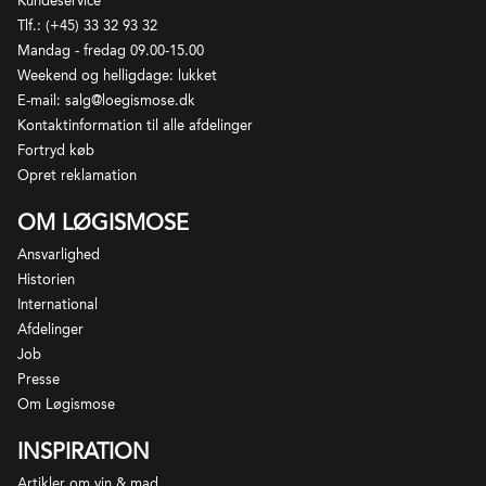
Kundeservice
vin fra Mazoyeres-Chambertin markedsføres som
Tlf.: (+45) 33 32 93 32
Charmes-Chambertin) Grand Cru marker findes i
Mandag - fredag 09.00-15.00
Gevrey-Chambertin, hvorfra der produceres nogle af
Weekend og helligdage: lukket
Bourgognes og verdens mest eftertragtede vine.
E-mail: salg@loegismose.dk
Kommunen dækker ca 435 ha vinmarker og flankeres
Kontaktinformation til alle afdelinger
mod syd af Morey-St-Denis. Kun rødvin må
Fortryd køb
produceres og druesorten er Pinot Noir. Vinene
Opret reklamation
anses generelt for at være blandt de mest
OM LØGISMOSE
strukturerede og maskuline røde Bourgognevine og
vil som oftest have et rigtig godt lagringspotentiale.
Ansvarlighed
Historien
International
Afdelinger
Job
Presse
Om Løgismose
INSPIRATION
Artikler om vin & mad