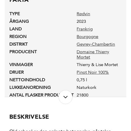
TYPE
Rødvin
ÅRGANG
2023
LAND
Frankrig
REGION
Bourgogne
DISTRIKT
Gevrey-Chambertin
PRODUCENT
Domaine Thierry
Mortet
VINMAGER
Thierry & Lise Mortet
DRUER
Pinot Noir 100%
NETTOINDHOLD
0,75 l
LUKKEANORDNING
Naturkork
ANTAL FLASKER PRODUCERET
21800
PRODUKTIONSFORM
Økologisk
ALKOHOLPROCENT
14,0 %
BESKRIVELSE
RESTSUKKER
1,5 g/l
SYREINDHOLD
4,0 g/l