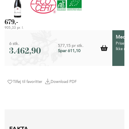
679,-
905,33 pr. l.
Medlem
6 stk.
Prisen 
577,15 pr stk.
3.462,90
Ikke m
Spar 611,10
Tilføj til favoritter
Download PDF
FAKTA