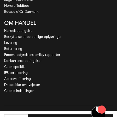
Nordre Toldbod
Bocuse d'Or Danmark
OM HANDEL
Handelsbetingelser
Beskyttelse af personlige oplysninger
Levering
Returnering
Fødevarestyrelsens smiley-rapporter
Konkurrence-betingelser
Cookiepolitik
IFS-certificering
Aldersverificering
Dataetiske overvejelser
Cookie indstillinger
Løgismose – Ny Vestergade 2 – 5672 Broby - CVR-nr 21924679.