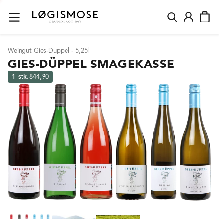
Weingut Gies-Düppel - 5,25l
GIES-DÜPPEL SMAGEKASSE
1 stk.
844,90