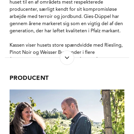
huset til en af områdets mest respekterede
producenter, særligt kendt for sit kompromisløse
arbejde med terroir og jordbund. Gies-Düppel har
gennem årene markeret sig som en vigtig del af den
generation, der har løftet kvaliteten i Pfalz markant.
Kassen viser husets store spændvidde med Riesling,
Pinot Noir og Weisser Burgunder i flere
fortolkninger. Riesling spænder fra den friske
Gutswein til den mere mineralske Quarz, mens
Spätburgunder optræder som både rødvin, rosé og
PRODUCENT
Blanc de Noir. Weisser Burgunder Calcit afrunder
kassen med ekstra fylde og struktur. Vinene er
generelt præget af præcision, energi og en flot
balance mellem moden frugt og friskhed.