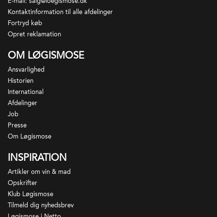
E-mail: salg@loegismose.dk
Kontaktinformation til alle afdelinger
Fortryd køb
Opret reklamation
OM LØGISMOSE
Ansvarlighed
Historien
International
Afdelinger
Job
Presse
Om Løgismose
INSPIRATION
Artikler om vin & mad
Opskrifter
Klub Løgismose
Tilmeld dig nyhedsbrev
Løgismose i Netto