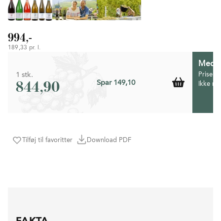
994,-
189,33 pr. l.
Medlem
1 stk.
Prisen 
844,90
Spar 149,10
Ikke m
Tilføj til favoritter
Download PDF
FAKTA