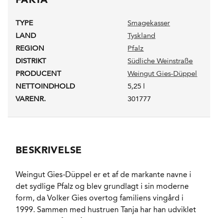
TYPE
Smagekasser
LAND
Tyskland
REGION
Pfalz
DISTRIKT
Südliche Weinstraße
PRODUCENT
Weingut Gies-Düppel
NETTOINDHOLD
5,25 l
VARENR.
301777
BESKRIVELSE
Weingut Gies-Düppel er et af de markante navne i
det sydlige Pfalz og blev grundlagt i sin moderne
form, da Volker Gies overtog familiens vingård i
1999. Sammen med hustruen Tanja har han udviklet