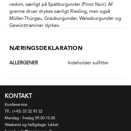
rødvin, særligt på Spätburgunder (Pinot Noir). Af
grønne druer drykes særligt Riesling, men også
Müller-Thürgau, Grauburgunder, Weissburgunder og
Gewürztraminer dyrkes.
NÆRINGSDEKLARATION
ALLERGENER
Indeholder sulfitter
KONTAKT
Kundeservice
Tlf.: (+45) 33 32 93 32
Mandag - fredag 09.00-15.00
Weekend og helligdage: lukket