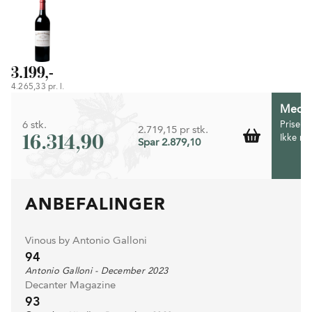
3.199,-
4.265,33 pr. l.
Medlem
6 stk.
Prisen 
2.719,15 pr stk.
16.314,90
Ikke m
Spar 2.879,10
ANBEFALINGER
Vinous by Antonio Galloni
94
Antonio Galloni - December 2023
Decanter Magazine
93