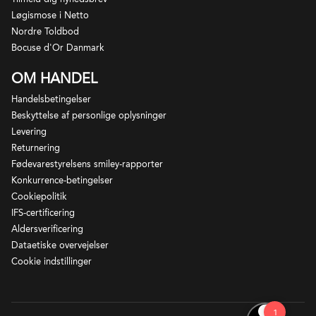
Løgismose i Netto
Nordre Toldbod
Bocuse d'Or Danmark
OM HANDEL
Handelsbetingelser
Beskyttelse af personlige oplysninger
Levering
Returnering
Fødevarestyrelsens smiley-rapporter
Konkurrence-betingelser
Cookiepolitik
IFS-certificering
Aldersverificering
Château Cheval Blanc er et af ​​de ikoniske og mest
Dataetiske overvejelser
prestigefyldte slotte i Bordeaux. Det ligger i den
Cookie indstillinger
allervestlige del af Saint-Emilion appellationen på
den samme berømte grus jord, som strækker sig ind
i Pomerol og også begunstiger Château L’Évangile