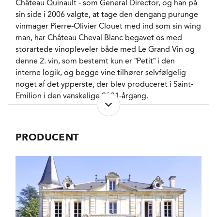
FADLAGRET
Ja
Château Quinault - som General Director, og han på
LAGRING
16 måneder i 100%
sin side i 2006 valgte, at tage den dengang purunge
nye fade.
vinmager Pierre-Olivier Clouet med ind som sin wing
FORVENTET HOLDBARHED
12-15 år fra høståret.
man, har Château Cheval Blanc begavet os med
SERVERINGS-TEMPERATUR
15 - 17°C
storartede vinopleveler både med Le Grand Vin og
EMBALLAGETYPE
Trækasse OWC 6 fl.
denne 2. vin, som bestemt kun er ”Petit” i den
FINE WINE
interne logik, og begge vine tilhører selvfølgelig
Ja
noget af det ypperste, der blev produceret i Saint-
VARENR.
222934
Emilion i den vanskelige 2021-årgang.
Der er tale om såkaldt præcisionsvindyrkning, som
NØGLEORD
Kirsebær
, Brombær
,
Sveskeblomme
, Viol
har været praktiseret lige siden man ”udstykkede” de
PRODUCENT
PASSER GODT TIL
39 tilplantede ha. i forskellige små parceller
And
, Okse
, Lam
, Gris
(foreløbig 55 af slagsen) afhængig af druesorterne,
KARAKTERISTIKA
Mellemfyldig
,
Aromatisk
, Delikat
,
jordbundens beskaffenhed og vinstokkenes alder,
Tør
og da det nye futuristiske vinifikationscenter stod
VINIFIKATION
Vanilje
, Cedertræ
klar i 2012 fik man i tilgift 52 kurvede
FLASKELAGRING
Chokolade
, Lakrids
,
temperaturstyrede betontanke, der varierende i
Tobak
størrelse fra 20 - 110 hl., så man kunne praktisere