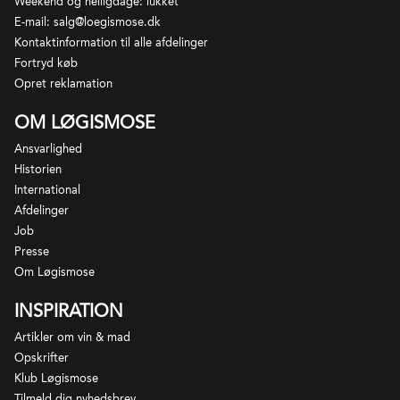
Weekend og helligdage: lukket
ca 5500 hektar, og mere end 800 producenter
E-mail: salg@loegismose.dk
opererer her fra. Kun rødvin må produceres under
Kontaktinformation til alle afdelinger
appellationsnavnet, fadlagring anvendes bredt og
Fortryd køb
de bedste vine har lang holdbarhed i flasken.
Opret reklamation
Modsat Pomerol har man i Saint-Emilion en officiel
klassifikation oprettet i 1954. Klassifikationen
OM LØGISMOSE
revideres ca. hvert 10. år og blandt appellationens
Ansvarlighed
bedste vine kan nævnes slotte som Cheval-Blanc og
Historien
Ausone.
International
Afdelinger
Job
Presse
Om Løgismose
INSPIRATION
Artikler om vin & mad
Opskrifter
Klub Løgismose
Tilmeld dig nyhedsbrev