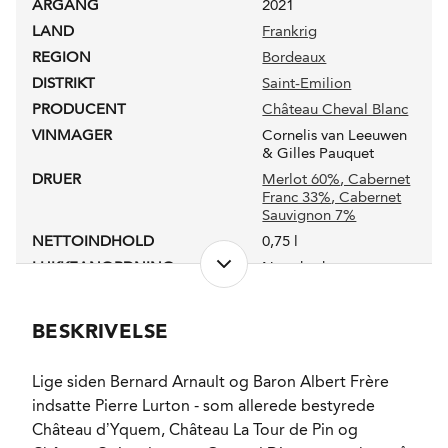
ÅRGANG
2021
LAND
Frankrig
REGION
Bordeaux
DISTRIKT
Saint-Emilion
PRODUCENT
Château Cheval Blanc
VINMAGER
Cornelis van Leeuwen
& Gilles Pauquet
DRUER
Merlot 60%
, Cabernet
Franc 33%
, Cabernet
Sauvignon 7%
NETTOINDHOLD
0,75 l
LUKKEANORDNING
Naturkork
ANTAL FLASKER PRODUCERET
12593
PRODUKTIONSFORM
Konventionel
BESKRIVELSE
ALKOHOLPROCENT
13,3 %
PH-VÆRDI
3,62
Lige siden Bernard Arnault og Baron Albert Frère
RESTSUKKER
1,5 g/l
indsatte Pierre Lurton - som allerede bestyrede
SYREINDHOLD
3,23 g/l
Château d’Yquem, Château La Tour de Pin og