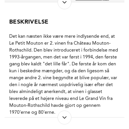
NETTOINDHOLD
0,75 l
LUKKEANORDNING
Naturkork
BESKRIVELSE
PRODUKTIONSFORM
HVE (Haute Valeur
Environnementale) &
Vegan(sk)
Det kan næsten ikke være mere indlysende end, at
ALKOHOLPROCENT
12,9 %
Le Petit Mouton er 2. vinen fra Château Mouton-
RESTSUKKER
1,5 g/l
Rothschild. Den blev introduceret i forbindelse med
FADLAGRET
Ja
1993-årgangen, men det var først i 1994, den første
LAGRING
18 måneder på fad.
gang blev kaldt "det lille får". De første år kom den
50% nye.
kun i beskedne mængder, og da den ligesom så
FORVENTET HOLDBARHED
10-15 år fra høståret.
mange andre 2. vine begyndte at blive populær, var
EMBALLAGETYPE
Trækasse OWC 6 fl.
den i nogle år nærmest uopdrivelig især efter det
FINE WINE
Ja
blev almindeligt anerkendt, at vinen i glasset
VARENR.
222935
leverede på et højere niveau end Le Grand Vin fra
Mouton-Rothschild havde gjort op gennem
1970'erne og 80'erne.
Kombinationen af økonomiske kriser og tårnhøje