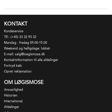
med den "forkerte" hånd.
Pauillac ligger på venstrebred af Gironde floden
mellem appellationerne St. Estephe og St. Julien.
Jordbunden er rig på grus og Cabernet Sauvignon
er ubetinget den mest plantede druesort flankeret af
KONTAKT
Merlot, Cabernet Franc, Petit Verdot, Malbec og
Kundeservice
Carmenere. Appellationen er lige knap 2000 ha og
Tlf.: (+45) 33 32 93 32
vinene fra Pauillac anses for mange som værende
Mandag - fredag 09.00-15.00
ultimative repræsentanter for textbook
Weekend og helligdage: lukket
venstrebreds Bordeaux. Hele 3 ud af de 5 slotte
E-mail: salg@loegismose.dk
klassificeret som Premier Grand Cru Classé i 1855
Kontaktinformation til alle afdelinger
klassifikationen ligger i Pauillac: Lafite, Latour og
Fortryd køb
Mouton-Rothschild, og det er med til at positionere
Opret reklamation
appellationen blandt de absolut mest prestigefyldte
i Bordeaux. Kun rødvin kan produceres under
OM LØGISMOSE
appellationsnavnet, og de er som regel fadlagrede.
Ansvarlighed
Historien
International
Afdelinger