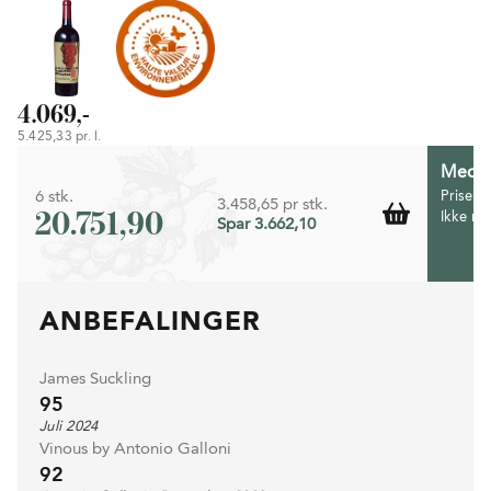
4.069,-
5.425,33 pr. l.
Medlem
6 stk.
Prisen 
3.458,65 pr stk.
20.751,90
Ikke m
Spar 3.662,10
ANBEFALINGER
James Suckling
95
Juli 2024
Vinous by Antonio Galloni
92