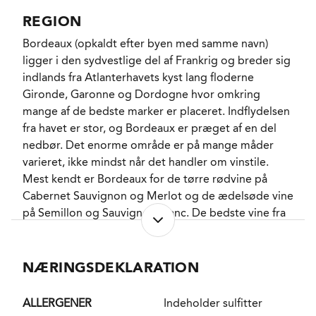
og hvad der skal trækkes helt ud af ligningen i januar
REGION
og dernæst modning i 18 måneder i halvt nye og
Bordeaux (opkaldt efter byen med samme navn)
halvt én gang brugte fade, med flyt fra 1. års
ligger i den sydvestlige del af Frankrig og breder sig
kælderen til 2. års kælderen og klaring med friske
indlands fra Atlanterhavets kyst lang floderne
æggehvider undervejs. Herefter sammenstik af den
Gironde, Garonne og Dordogne hvor omkring
endelige cuvée og aftapning på flaske uden
mange af de bedste marker er placeret. Indflydelsen
filtrering.
fra havet er stor, og Bordeaux er præget af en del
nedbør. Det enorme område er på mange måder
Etiketten til Le Petit Mouton er udført i 1927 af Jean
varieret, ikke mindst når det handler om vinstile.
Carlu, der var en af de skarpeste franske grafiske
Mest kendt er Bordeaux for de tørre rødvine på
designere mellem de to verdenskrige. Det var Jean
Cabernet Sauvignon og Merlot og de ædelsøde vine
Carlu, der stod bag forløberen for Mouton-
på Semillon og Sauvignon Blanc. De bedste vine fra
etiketterne med kunstnerisk makeup, idet han fik lov
Bordeaux, både røde, tørre hvide og søde hvide er
til at udstyre 1924-årgangen af Mouton-Rothschild
kendetegnet ved at have lang holdbarhed i flasken.
med en noget vrissen vædder, efter han i 1918 var
Området er præget af lang historie og stor
NÆRINGSDEKLARATION
blevet kåret til årets franske designer. Jean Carlu
international anerkendelse.
mistede kort efter sin højre arm i en ulykke,
hvorefter han trænede sig op til at fortsætte sit virke
ALLERGENER
Indeholder sulfitter
DISTRIKT