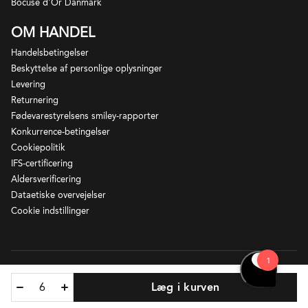
Bocuse d'Or Danmark
OM HANDEL
Handelsbetingelser
Beskyttelse af personlige oplysninger
Levering
Returnering
Fødevarestyrelsens smiley-rapporter
Konkurrence-betingelser
Cookiepolitik
IFS-certificering
Aldersverificering
Dataetiske overvejelser
Cookie indstillinger
Løgismose – Ny Vestergade 2 – 5672 Broby - CVR-nr 21924679.
Læg i kurven
Returnering af varer? Find den rigtige adresse
her
.