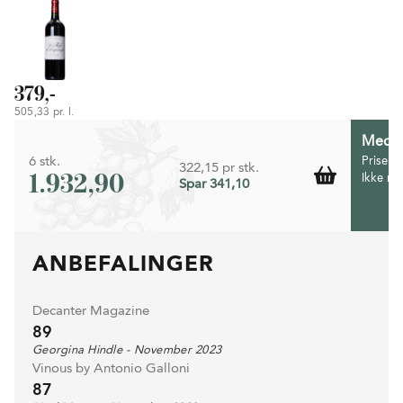
379,-
505,33 pr. l.
Medlem
6 stk.
Prisen 
322,15 pr stk.
1.932,90
Ikke m
Spar 341,10
ANBEFALINGER
Decanter Magazine
89
Georgina Hindle - November 2023
Vinous by Antonio Galloni
87