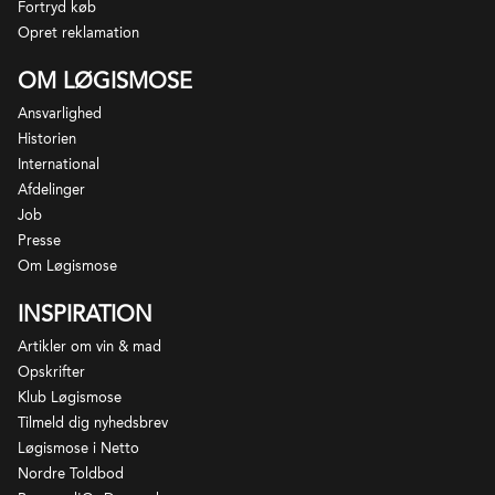
højre hånd Bruno Eynard.
Fortryd køb
Premier Grand Cru Classé i 1855, men nogle af
Opret reklamation
Bordeaux bedste Deuxieme Cru slotte findes her,
bl.a. Leoville-Las-Cases og Ducru-Beaucaillou. Vinene
OM LØGISMOSE
betegnes som havende Margaux's elegance i
Ansvarlighed
kombination med Pauillac's kraft og styrke. De
Historien
bedste er længelevende og som regel fadlagrede.
International
Afdelinger
Job
Presse
Om Løgismose
INSPIRATION
Artikler om vin & mad
Opskrifter
Klub Løgismose
Tilmeld dig nyhedsbrev
Løgismose i Netto
Nordre Toldbod