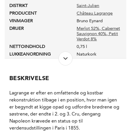
DISTRIKT
Saint-Julien
PRODUCENT
Château Lagrange
VINMAGER
Bruno Eynard
DRUER
Merlot 52%
, Cabernet
Sauvignon 40%
, Petit
Verdot 8%
NETTOINDHOLD
0,75 l
LUKKEANORDNING
Naturkork
PRODUKTIONSFORM
Konventionel
ALKOHOLPROCENT
13,4 %
RESTSUKKER
1,5 g/l
BESKRIVELSE
FADLAGRET
Ja
LAGRING
13 måneder på fad.
Lagrange er efter en omfattende og kostbar
20% nye.
rekonstruktion tilbage i en position, hvor man igen
FORVENTET HOLDBARHED
6-12 år fra høståret
er begyndt at kigge opad og udfordre brødrene og
afhængig af
søstrene, der endte i 2. og 3. Cru, dengang
smagspræferencer.
Napoleon krævede en status op til
SERVERINGS-TEMPERATUR
15 - 17°C
verdensudstillingen i Paris i 1855.
EMBALLAGETYPE
Trækasse OWC 6 fl.