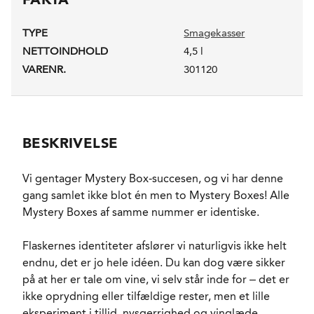
TYPE
Smagekasser
NETTOINDHOLD
4,5 l
VARENR.
301120
BESKRIVELSE
Vi gentager Mystery Box-succesen, og vi har denne
gang samlet ikke blot én men to Mystery Boxes! Alle
Mystery Boxes af samme nummer er identiske.
Flaskernes identiteter afslører vi naturligvis ikke helt
endnu, det er jo hele idéen. Du kan dog være sikker
på at her er tale om vine, vi selv står inde for – det er
ikke oprydning eller tilfældige rester, men et lille
eksperiment i tillid, nysgerrighed og vinglæde.