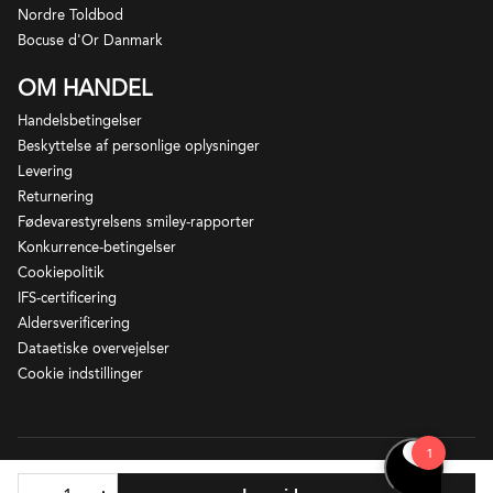
Nordre Toldbod
Bocuse d'Or Danmark
OM HANDEL
Handelsbetingelser
Beskyttelse af personlige oplysninger
Levering
Returnering
Fødevarestyrelsens smiley-rapporter
Konkurrence-betingelser
Cookiepolitik
IFS-certificering
Aldersverificering
Dataetiske overvejelser
Cookie indstillinger
Løgismose – Ny Vestergade 2 – 5672 Broby - CVR-nr 21924679.