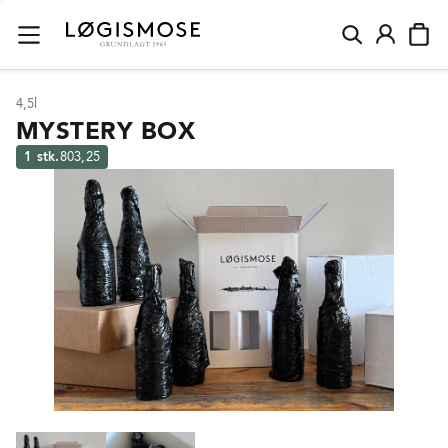
4,5l
MYSTERY BOX
1 stk.
803,25