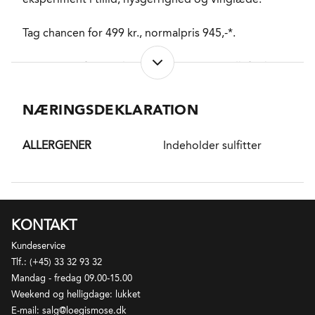
Tag chancen for 499 kr., normalpris 945,-*.
*Summen af normalpriser på Løgismose.dk for hvert
produkt.
NÆRINGSDEKLARATION
ALLERGENER
Indeholder sulfitter
KONTAKT
Kundeservice
Tlf.: (+45) 33 32 93 32
Mandag - fredag 09.00-15.00
Weekend og helligdage: lukket
E-mail: salg@loegismose.dk