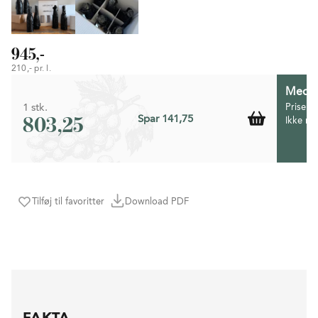
945,-
210,- pr. l.
Medlem
1 stk.
Prisen 
803,25
Spar 141,75
Ikke m
Tilføj til favoritter
Download PDF
FAKTA