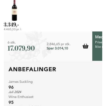
3.349,-
4.465,33 pr. l.
Medlem
6 stk.
Prisen 
2.846,65 pr stk.
17.079,90
Ikke m
Spar 3.014,10
ANBEFALINGER
James Suckling
96
Juli 2024
Wine Enthusiast
95