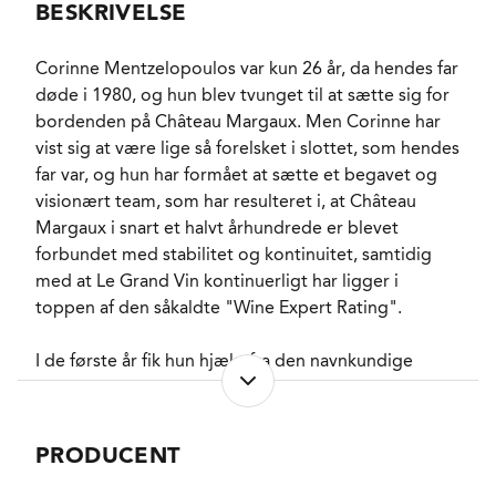
BESKRIVELSE
PH-VÆRDI
3,5
RESTSUKKER
1,5 g/l
Corinne Mentzelopoulos var kun 26 år, da hendes far
FADLAGRET
Ja
døde i 1980, og hun blev tvunget til at sætte sig for
LAGRING
16 måneder på nye
bordenden på Château Margaux. Men Corinne har
fade.
vist sig at være lige så forelsket i slottet, som hendes
FORVENTET HOLDBARHED
15-20 år fra høståret.
far var, og hun har formået at sætte et begavet og
SERVERINGS-TEMPERATUR
15 - 17°C
visionært team, som har resulteret i, at Château
EMBALLAGETYPE
Trækasse OWC 6 fl.
Margaux i snart et halvt århundrede er blevet
FINE WINE
Ja
forbundet med stabilitet og kontinuitet, samtidig
VARENR.
222936
med at Le Grand Vin kontinuerligt har ligger i
toppen af den såkaldte "Wine Expert Rating".
NØGLEORD
I de første år fik hun hjælp fra den navnkundige
Solbær
, Solbærblade
,
Hindbær
, Viol
Emile Peynaud, men allerede i 1983 hentede han den
PASSER GODT TIL
And
, Okse
, Lam
,
talentfulde Paul Pontallier ind i varmen. Han var
Hårvildt
jævnalderen med Corinne Mentzelopoulos, og da
PRODUCENT
KARAKTERISTIKA
Mellemfyldig
, Saftig
,
de to svingede i samme takt blev Paul i 1990
Rafineret
, Tør
forfremmet til General Manager. Det blev