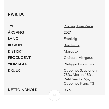
FAKTA
TYPE
Rødvin
, Fine Wine
ÅRGANG
2021
LAND
Frankrig
REGION
Bordeaux
DISTRIKT
Margaux
PRODUCENT
Château Margaux
VINMAGER
Philippe Bascaules
DRUER
Cabernet Sauvignon
73%
, Merlot 18%
,
Petit Verdot 5%
,
Cabernet Franc 4%
NETTOINDHOLD
0,75 l
LUKKEANORDNING
Naturkork
PRODUKTIONSFORM
Konventionel
ALKOHOLPROCENT
13,1 %