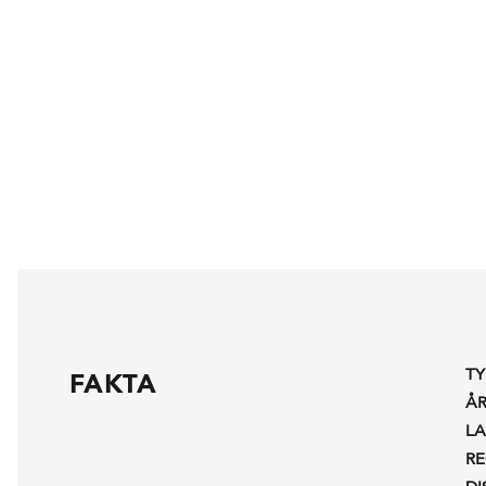
TY
FAKTA
Å
L
R