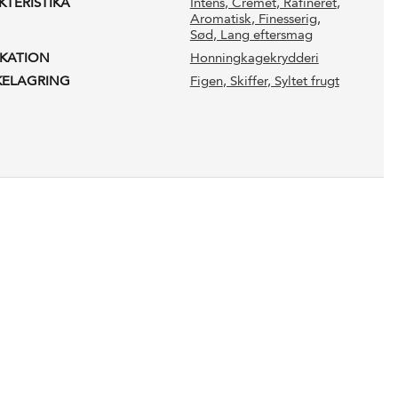
KTERISTIKA
Intens
, Cremet
, Rafineret
,
Aromatisk
, Finesserig
,
Sød
, Lang eftersmag
IKATION
Honningkagekrydderi
KELAGRING
Figen
, Skiffer
, Syltet frugt