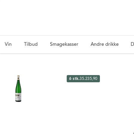
Vin
Tilbud
Smagekasser
Andre drikke
D
6 stk.
35.235,90