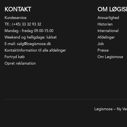
Se
Vo
KONTAKT
OM LØGI
Da
Kundeservice
Ansvarlighed
ef
Tlf.: (+45) 33 32 93 32
Historien
ma
Mandag - fredag 09.00-15.00
International
Si
Weekend og helligdage: lukket
Afdelinger
el
E-mail: salg@loegismose.dk
Job
ea
Kontaktinformation til alle afdelinger
Presse
fi
Fortryd køb
Om Løgismose
re
Opret reklamation
ex
ma
re
an
re
bo
th
Løgismose – Ny Ves
wi