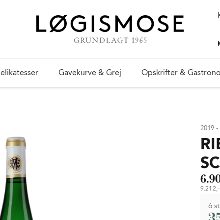
elikatesser
Gavekurve & Grej
Opskrifter & Gastron
2019 -
RI
S
6.90
9.212,- 
6 st
3