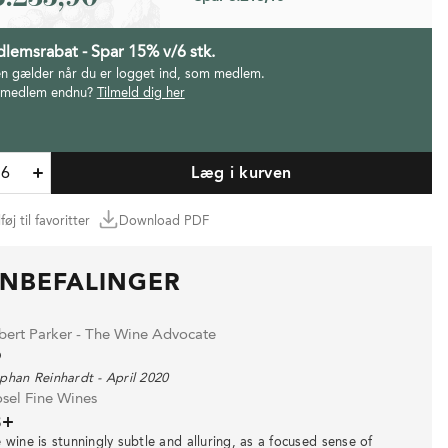
lemsrabat - Spar 15% v/6 stk.
en gælder når du er logget ind, som medlem.
 medlem endnu?
Tilmeld dig her
Læg i kurven
lføj til favoritter
Download PDF
NBEFALINGER
bert Parker - The Wine Advocate
9
phan Reinhardt - April 2020
sel Fine Wines
8+
 wine is stunningly subtle and alluring, as a focused sense of