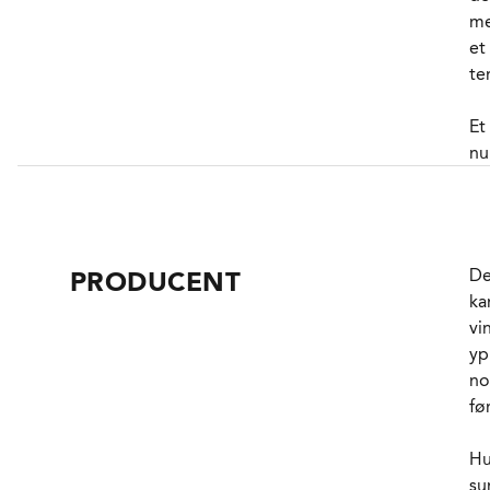
me
et
te
Et
nu
Mü
so
vi
di
De
PRODUCENT
al
ka
vi
En
yp
ge
no
ti
fø
si
fø
Hu
la
su