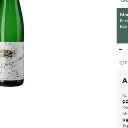
Med
Pris
Ikke
Ti
A
Ro
9
Ste
Mo
9
The