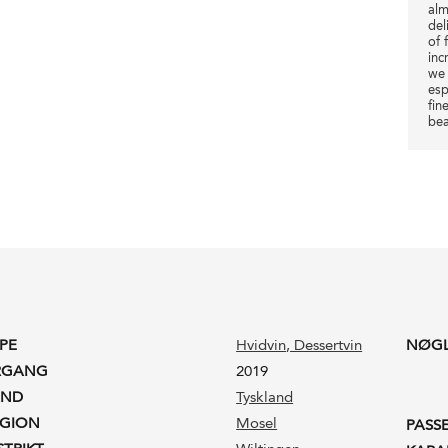
alm
del
of 
inc
we 
esp
fin
be
PE
Hvidvin
, Dessertvin
NØG
RGANG
2019
AND
Tyskland
EGION
Mosel
PASS