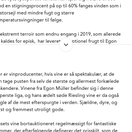
d en stigningsprocent på op til 60% fanges vinden som i
 storsejl med mindre fugt og større
mperatursvingninger til følge.
 ekstremt terroir som endnu engang i 2019, som allerede
 kaldes for episk, har leveret exceptionel frugt til Egon
llers og hans debuttrende kældermester Heiner Bolligs
m med deres superseriøse og konservative tilgang til
nfremstillingen endnu engang begaver os med den
rrende friske syre, som er Egon Müllers særlige gave til
r er vinproducenter, hvis vine er så spektakulær, at de
verdens vinelskere.
n tage pusten fra selv de største og allermest forkælede
nkendere. Vinene fra Egon Müller befinder sig i denne
 Auslese skabt på frugt fra plukkernes ture op og ned
perste liga, og hans ædelt søde Riesling vine er da også
nnem vinrækkerne når det vart opholdsvejr i perioden 6.
gle af de mest efterspurgte i verden. Sjældne, dyre, og
l 18.oktober, hvor de havde fået besked på at koncentrere
rst og fremmest utroligt gode.
g om de lommer hvor druerne fik ekstra botrytis som
lge af regnen Presning af hele drueklaser og lang
sets vine bortauktioneret regelmæssigt for fantastiske
ngsom gæring i gamle fade uden temperaturkontrol ned
mmer, der efterfølgende definerer det prisskilt, som de