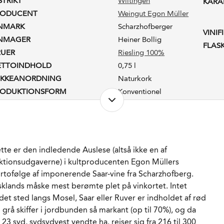
STRIKT
Wiltingen
KARA
RODUCENT
Weingut Egon Müller
INMARK
Scharzhofberger
VINIF
INMAGER
Heiner Bollig
FLAS
RUER
Riesling 100%
ETTOINDHOLD
0,75 l
UKKEANORDNING
Naturkork
RODUKTIONSFORM
Konventionel
ADLAGRET
Ja
AGRING
10 måneder på gamle
fade.
ORVENTET HOLDBARHED
40-60 år fra høståret.
tte er den indledende Auslese (altså ikke en af
RVERINGS-TEMPERATUR
8 - 10°C
ktionsudgaverne) i kultproducenten Egon Müllers
MBALLAGETYPE
Flaske (75 cl)
rtofølge af imponerende Saar-vine fra Scharzhofberg.
RENR.
217807
sklands måske mest berømte plet på vinkortet. Intet
det sted langs Mosel, Saar eller Ruver er indholdet af rød
 grå skiffer i jordbunden så markant (op til 70%), og da
 23 syd, sydsydvest vendte ha. rejser sig fra 216 til 300