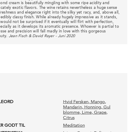
ond cream is beautifully mingling with some ripe acidity and
icately exotic flavors. The wine retains nevertheless a huge sense
freshness and elegance right into the silky yet racy, and, above all,
redibly classy finish. While already hugely impressive as it stands,
would not be surprised if it eventually will flirt with perfection,
ecially as it develops its aromatic presence. Whoever is partial to
esse and precision will fall madly in love with this gorgeous
auty
. Jean Fisch & David Rayer - Juni 2020
LEORD
Hvid Fersken
, Mango
,
Mandarin
, Honning
, Gul
blomme
, Lime
, Grape
,
Citrus
ER GODT TIL
Meditation