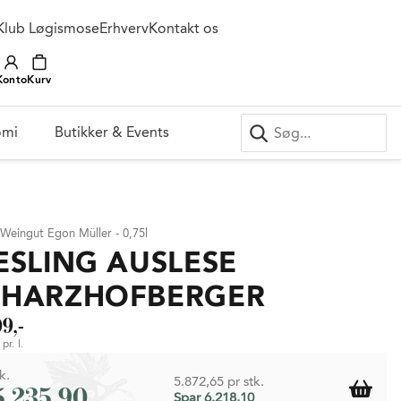
Klub Løgismose
Erhverv
Kontakt os
Konto
Kurv
omi
Butikker & Events
 Weingut Egon Müller - 0,75l
ESLING AUSLESE
CHARZHOFBERGER
9,-
pr. l.
k.
5.872,65 pr stk.
5.235,90
Spar 6.218,10