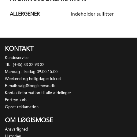
tørre vine, hvilket sædvanligvis er angivet med ordet
"trocken" på etiketten.
ALLERGENER
Indeholder sulfitter
KONTAKT
Kundeservice
Tlf.: (+45) 33 32 93 32
Mandag - fredag 09.00-15.00
Weekend og helligdage: lukket
E-mail: salg@loegismose.dk
Kontaktinformation til alle afdelinger
Fortryd køb
Opret reklamation
OM LØGISMOSE
Ansvarlighed
Historien