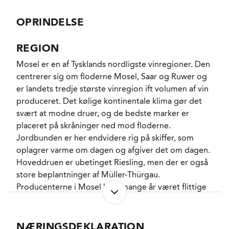
tilsætning af fremmede gærstammer og gærer op ti
nærheden af 12% alkohol. Herefter følger 6 måneder
OPRINDELSE
sammen med gærresterne dels i en lille ståltank dels
i et gammelt 1.000 liters tysk Stückfass inden de 2
REGION
vine forenes og tappes på flaske.
Mosel er en af Tysklands nordligste vinregioner. Den
centrerer sig om floderne Mosel, Saar og Ruwer og
En herlig Riesling som med sine fine krydrede noter
er landets tredje største vinregion ift volumen af vin
både charmerer og lever op til sit ophav. Fornemme
produceret. Det kølige kontinentale klima gør det
aromaer af mandarin, pint grape, bergamotte og
svært at modne druer, og de bedste marker er
fersken såvel i næsen som i munden. Mildt
placeret på skråninger ned mod floderne.
blomstrende og pikant krydret fylde i et
Jordbunden er her endvidere rig på skiffer, som
frugtmættet udtryk, som får tilført elegance fra
oplagrer varme om dagen og afgiver det om dagen.
markant pirrende citrus og fin mineralitet.
Hoveddruen er ubetinget Riesling, men der er også
store beplantninger af Müller-Thürgau.
En dejlig aperitif og en herlige legekammerat i det
Producenterne i Mosel har i mange år været flittige
salte køkken, hvor det er oplagt at tænke på sushi
til at anvende prädikatssystemet i den tyske vinlov,
eller på fisk og skaldyr med masser af krydderier i
og stort set alle vinene har historisk været
den glade Cajun-stil, men der er næsten ingen
balanceret af restsødme. I dag ses i stigende grad
NÆRINGSDEKLARATION
grænser.