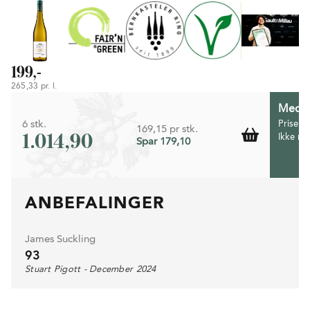
199,-
265,33 pr. l.
Medlem
6 stk.
Prisen 
169,15 pr stk.
1.014,90
Ikke m
Spar 179,10
ANBEFALINGER
James Suckling
93
Stuart Pigott - December 2024