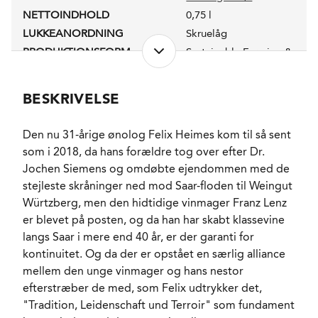
NETTOINDHOLD
0,75 l
LUKKEANORDNING
Skruelåg
PRODUKTIONSFORM
Sustainable Farming &
Vegan(sk)
ALKOHOLPROCENT
11,5 %
BESKRIVELSE
RESTSUKKER
9,7 g/l
SYREINDHOLD
6,7 g/l
Den nu 31-årige ønolog Felix Heimes kom til så sent
FADLAGRET
Ja
som i 2018, da hans forældre tog over efter Dr.
LAGRING
Store fade og rustfrit
Jochen Siemens og omdøbte ejendommen med de
stål. Begge dele 6
måneder.
stejleste skråninger ned mod Saar-floden til Weingut
FORVENTET HOLDBARHED
4-6 år fra høståret.
Würtzberg, men den hidtidige vinmager Franz Lenz
SERVERINGS-TEMPERATUR
er blevet på posten, og da han har skabt klassevine
7 - 9°C
langs Saar i mere end 40 år, er der garanti for
EMBALLAGETYPE
Flaske (75 cl)
kontinuitet. Og da der er opstået en særlig alliance
VARENR.
300157
mellem den unge vinmager og hans nestor
efterstræber de med, som Felix udtrykker det,
"Tradition, Leidenschaft und Terroir" som fundament
NØGLEORD
Fersken
, Bergamotte
,