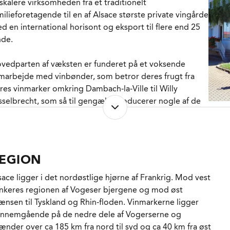
 skalere virksomheden fra et traditionelt
mmer også forbi et stort gammel egefad inden den
milieforetagende til en af Alsace største private vingårde
delige cuvée sammenstikkes, filtreres og tappes på
d en international horisont og eksport til flere end 25
aske.
nde.
 helt tør Riesling med noter af citrus og hvide blomster.
vedparten af væksten er funderet på et voksende
ke videre fyldig, men ren og læskende takket være en fin
marbejde med vinbønder, som betror deres frugt fra
derliggende strøm af stålsat forfriskende syre. Det er en
res vinmarker omkring Dambach-la-Ville til Willy
n som smager fint ved frigivelsen, men den kan sagtens
sselbrecht, som så til gengæld producerer nogle af de
mmes et par år og vil endda måske udvikle sin
ligste basisvine i hele regionen.
neralitet.
ta & fakta:
EGION
erforhold: Familien Gisselbrecht senst i skikkelse af
ødrene Claude og Philippe Gisselbrecht
sace ligger i det nordøstlige hjørne af Frankrig. Mod vest
nmager: Claude Gisselbrecht
ankeres regionen af Vogeser bjergene og mod øst
ableret: 1936 af Willy Gisselbrecht efter familien havde
ænsen til Tyskland og Rhin-floden. Vinmarkerne ligger
ret beskæftiget med blandet landbrug i bakkerne
nnemgående på de nedre dele af Vogerserne og
kring Dambach-la-Ville siden 1700-tallet
ænder over ca 185 km fra nord til syd og ca 40 km fra øst