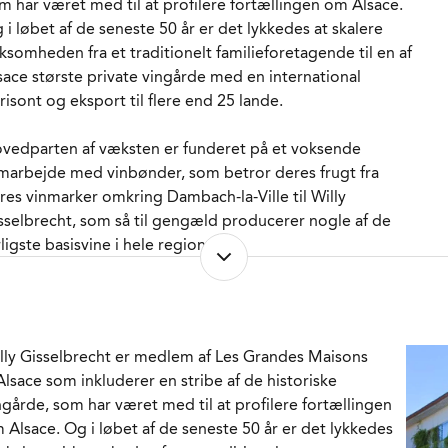
m har været med til at profilere fortællingen om Alsace.
 i løbet af de seneste 50 år er det lykkedes at skalere
rksomheden fra et traditionelt familieforetagende til en af
sace største private vingårde med en international
risont og eksport til flere end 25 lande.
vedparten af væksten er funderet på et voksende
marbejde med vinbønder, som betror deres frugt fra
res vinmarker omkring Dambach-la-Ville til Willy
sselbrecht, som så til gengæld producerer nogle af de
ligste basisvine i hele regionen.
ins Tradition” hedder serien og der er overvejende tale
 frugt, som høstes af Gisselbrechts imponerende
stmaskine. Afhængig af årgangen fjernes en del eller alle
lly Gisselbrecht er medlem af Les Grandes Maisons
ilke forud for presningen og mosten forvandles til vin
Alsace som inkluderer en stribe af de historiske
d hjælp fra opformerede gærstammer i Thermo
ngårde, som har været med til at profilere fortællingen
guleret rustfrit stål. Den unge vin modner mindst 8
 Alsace. Og i løbet af de seneste 50 år er det lykkedes
neder overvejende i ståltankene, men en lille del