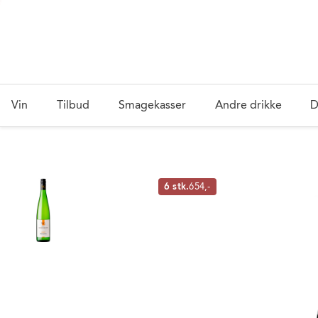
Vin
Tilbud
Smagekasser
Andre drikke
D
6 stk.
654,-