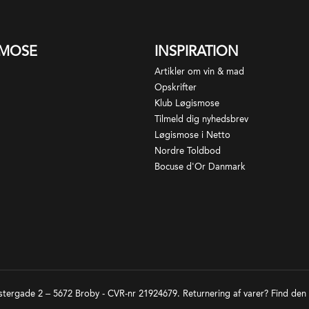
dlemskaber: Les Grandes Maisons d'Alsace
rtifikater: HVE på niveau 3. Derudover er en håndfuld
ne certificeret økologisk af Ecocert
SMOSE
INSPIRATION
Artikler om vin & mad
Opskrifter
Klub Løgismose
Tilmeld dig nyhedsbrev
Løgismose i Netto
Nordre Toldbod
Bocuse d'Or Danmark
tergade 2 – 5672 Broby - CVR-nr 21924679. Returnering af varer? Find den