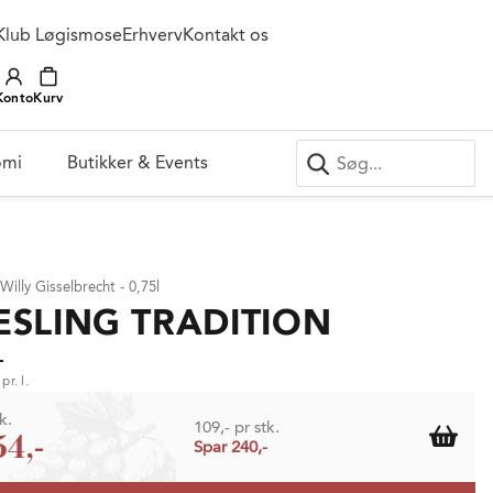
Klub Løgismose
Erhverv
Kontakt os
Konto
Kurv
omi
Butikker & Events
Willy Gisselbrecht - 0,75l
ESLING TRADITION
-
pr. l.
k.
109,- pr stk.
54,-
Spar 240,-