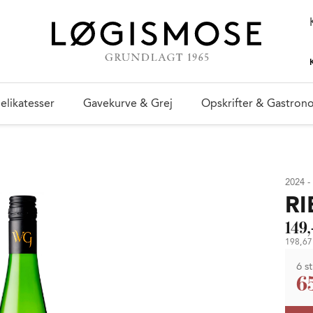
elikatesser
Gavekurve & Grej
Opskrifter & Gastron
2024 - 
RI
149,
198,67 
6 st
6