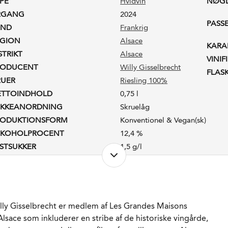
PE
Hvidvin
NØG
RGANG
2024
PASS
AND
Frankrig
EGION
Alsace
KARA
STRIKT
Alsace
VINIF
RODUCENT
Willy Gisselbrecht
FLAS
RUER
Riesling 100%
ETTOINDHOLD
0,75 l
UKKEANORDNING
Skruelåg
RODUKTIONSFORM
Konventionel & Vegan(sk)
LKOHOLPROCENT
12,4 %
STSUKKER
1,5 g/l
AGRING
Mindst 8 måneder
overvejende i rustfrit stål.
ORVENTET HOLDBARHED
3-5 år fra høståret.
RVERINGS-TEMPERATUR
7 - 9°C
lly Gisselbrecht er medlem af Les Grandes Maisons
MBALLAGETYPE
Flaske (75 cl)
Alsace som inkluderer en stribe af de historiske vingårde,
RENR.
301214