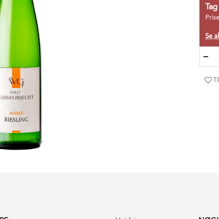
Tag
Pris
Se al
Ti