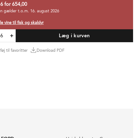
 6 for 654,00
en gælder t.o.m. 16. august 2026
le vine til fisk og skaldyr
Læg i kurven
lføj til favoritter
Download PDF