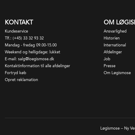
Me
Ce
vi
KONTAKT
OM LØGI
Kundeservice
Ansvarlighed
Tlf.: (+45) 33 32 93 32
Historien
Mandag - fredag 09.00-15.00
International
Weekend og helligdage: lukket
Afdelinger
E-mail: salg@loegismose.dk
Job
Kontaktinformation til alle afdelinger
Presse
Fortryd køb
Om Løgismose
Opret reklamation
Løgismose – Ny Ves