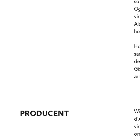
so
Og
vi
Al
ho
Ho
sa
de
Gi
ær
”V
om
hø
Wi
PRODUCENT
st
d'
me
vi
re
om
må