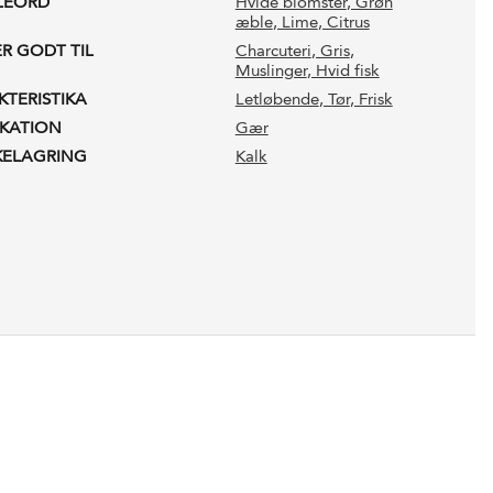
LEORD
Hvide blomster
, Grøn
æble
, Lime
, Citrus
ER GODT TIL
Charcuteri
, Gris
,
Muslinger
, Hvid fisk
KTERISTIKA
Letløbende
, Tør
, Frisk
IKATION
Gær
KELAGRING
Kalk