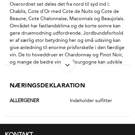
Overordnet set deles det fra nord til syd ind i:
sidst tappes på flaske.
Chablis, Cote d'Or med Cote de Nuits og Cote de
Beaune, Cote Chalonnaise, Maconnais og Beaujolais.
En dejlig Santenay til den lidt mørke side hvor der er
Området har fastlandsklima og de korte somre kan
skruet pænt op for alle Pinot Noirs ellers sarte
gøre druemodning udfordrende. Jordbundsforhold
herligheder. Dejlig frugtig med de velkendte noter
er af særlig stor betydning her og små udsving kan
af pæon, modne jordbær, ribs og kirsebær, der her
give anledning til enorme prisforskelle i den færdige
bliver klædt fint på af blandt andet flødechokolade
vin. De to hoveddruer er Chardonnay og Pinot Noir,
og lakridsrod fra den velafstemte fadlagring.
og mange de bedre vine fra Bourgogne kan udvikle
Kompleks og nærmest intens, men stadig ikke uden
sig adskillige år i flasken. I Maconnais dyrkes den
elegance fordi nogle venligsindede tanniner og en
grønne drue Aligoté endvidere, mens Beaujolais
saftig underliggende syre bringer livgivende
stort set kun fokuserer på den blå drue Gamay.
NÆRINGSDEKLARATION
friskhed.
DISTRIKT
Hvis det skulle være er der her pondus nok til en
ALLERGENER
Indeholder sulfitter
Santenay er den sydligste kommuneappellation på
Rib-eye, men hvorfor ikke bare sammen med en eller
Cote de Beaune i Bourgogne. Syd for Santenay
flere af de franske osteklassikere? For eksempel
starter Cote Chalonnaise, og den sydlige del af
Epoisses, Cîteaux og Reblochon.
Santenay har jordbundsforhold, som er meget lig
KONTAKT
dem, man finder på Cote Chalonnaise med store