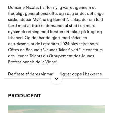
ALKOHOLPROCENT
13,5 %
PH-VÆRDI
3,56
Domaine Nicolas har for nylig været igennem et
RESTSUKKER
fredeligt generationsskifte, og i dag er det det unge
0,1 g/l
søskendepar Mylène og Benoit Nicolas, der er i fuld
SYREINDHOLD
3,5 g/l
færd med at trække domænet af sted i en mere
SVOVLINDHOLD
61 mg/l
dynamisk retning med forstærket fokus på frugt og
FADLAGRET
Ja
friskhed. Og det har de gjort med sådan en
LAGRING
12 måneder i brugte
entusiasme, at de i efteråret 2024 blev fejret som
fade.
Côtes de Beaune’s ”Jeunes Talent” ved ”Le concours
FORVENTET HOLDBARHED
4-5 år fra høståret.
des Jeunes Talents du Groupement des Jeunes
SERVERINGS-TEMPERATUR
14 - 16°C
Professionnels de la Vigne”.
EMBALLAGETYPE
Flaske (75 cl)
VARENR.
226790
De fleste af deres vinmarker ligger oppe i bakkerne
bag de berømte appellationer, og herfra producerer
de to søskende blandt andet en meget appellerende
NØGLEORD
Pæon
, Jordbær
, Ribs
,
Hautes-Cotes de Beaune fra gamle vinstokke, som
Kirsebær
PRODUCENT
både er deres signatur og deres bread and butter.
PASSER GODT TIL
Fjervildt
, Hårvildt
,
Men de har også et lille parcel på den mere
Bøffer
, Faste oste
,
Hvidskimmeloste
prestigiøse Premier Cru Grand Clos Rousseau i