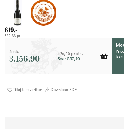
619,-
825,33 pr. l.
Medlem
6 stk.
Prisen 
526,15 pr stk.
3.156,90
Ikke m
Spar 557,10
Tilføj til favoritter
Download PDF