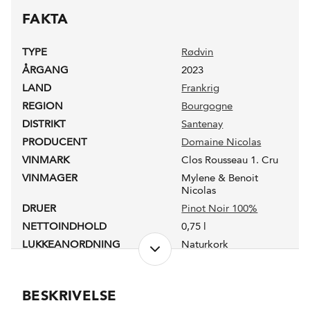
FAKTA
TYPE
Rødvin
ÅRGANG
2023
LAND
Frankrig
REGION
Bourgogne
DISTRIKT
Santenay
PRODUCENT
Domaine Nicolas
VINMARK
Clos Rousseau 1. Cru
VINMAGER
Mylene & Benoit
Nicolas
DRUER
Pinot Noir 100%
NETTOINDHOLD
0,75 l
LUKKEANORDNING
Naturkork
ANTAL FLASKER PRODUCERET
1700
PRODUKTIONSFORM
HVE (Haute Valeur
Environnementale)
BESKRIVELSE