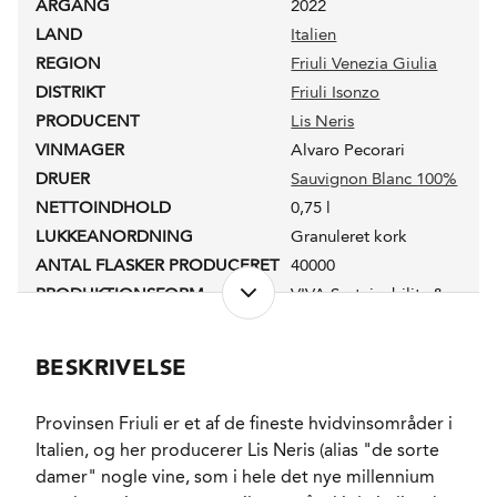
ÅRGANG
2022
LAND
Italien
REGION
Friuli Venezia Giulia
DISTRIKT
Friuli Isonzo
PRODUCENT
Lis Neris
VINMAGER
Alvaro Pecorari
DRUER
Sauvignon Blanc 100%
NETTOINDHOLD
0,75 l
LUKKEANORDNING
Granuleret kork
ANTAL FLASKER PRODUCERET
40000
PRODUKTIONSFORM
VIVA Sustainability &
Culture
ALKOHOLPROCENT
14,5 %
BESKRIVELSE
PH-VÆRDI
3,33
RESTSUKKER
1,3 g/l
Provinsen Friuli er et af de fineste hvidvinsområder i
SYREINDHOLD
6,18 g/l
Italien, og her producerer Lis Neris (alias "de sorte
SVOVLINDHOLD
93 mg/l
damer" nogle vine, som i hele det nye millennium
FADLAGRET
Ja