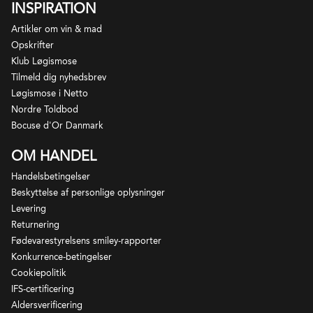
INSPIRATION
næsten middelhavspræget generøsitet og fremstår
ærlige, levende og tydeligt forankrede i deres
Artikler om vin & mad
oprindelse.
Opskrifter
Klub Løgismose
Tilmeld dig nyhedsbrev
Løgismose i Netto
Nordre Toldbod
Bocuse d'Or Danmark
OM HANDEL
Handelsbetingelser
Beskyttelse af personlige oplysninger
Levering
Returnering
Fødevarestyrelsens smiley-rapporter
Konkurrence-betingelser
Cookiepolitik
IFS-certificering
Aldersverificering