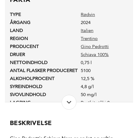
TYPE
Rødvin
ÅRGANG
2024
LAND
Italien
REGION
Trentino
PRODUCENT
Gino Pedrotti
DRUER
Schiava 100%
NETTOINDHOLD
0,75 l
ANTAL FLASKER PRODUCERET
5100
ALKOHOLPROCENT
12,5 %
SYREINDHOLD
4,8 g/l
SVOVLINDHOLD
50 mg/l
LAGRING
Rustfrit stål i 8
måneder
FORVENTET HOLDBARHED
3 år fra høståret
BESKRIVELSE
SERVERINGS-TEMPERATUR
14 - 16°C
EMBALLAGETYPE
Flaske (75 cl)