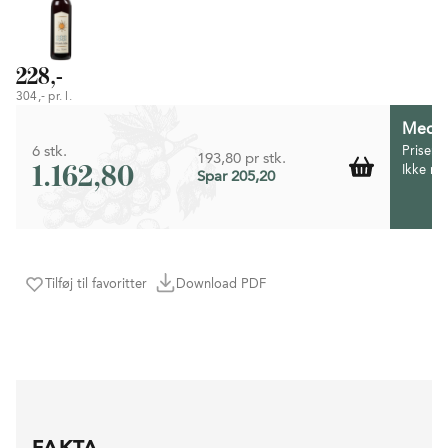
228,-
304,- pr. l.
Medlem
6 stk.
Prisen 
193,80 pr stk.
1.162,80
Ikke m
Spar 205,20
Tilføj til favoritter
Download PDF
FAKTA