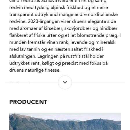
Gino Pedrottis Schiava Nera er en let og saftig
VARENR.
301616
rødvin med tydelig alpinsk friskhed og et mere
transparent udtryk end mange andre norditalienske
rødvine. 2023-årgangen viser druens elegante side
NØGLEORD
Kirsebær
,
med aromaer af kirsebær, skovjordbær og hindbær
Skovjordbær
,
Hindbær
, Krydderurter
,
flankeret af friske urter og et let blomstrende præg. I
Viol
munden fremstår vinen rank, levende og mineralsk
PASSER GODT TIL
Charcuteri
, Kylling
,
med lav tannin og en næsten saltet friskhed i
Kalv
, Grøntsagsretter
,
afslutningen. Lagringen på rustfrit stål holder
Faste oste
udtrykket rent, køligt og præcist med fokus på
KARAKTERISTIKA
Let
, Tør
, Frisk
, Saftig
,
druens naturlige finesse.
Frugtig
VINIFIKATION
Gær
Madmatch
FLASKELAGRING
Kalk
Vinen fungerer særligt godt let afkølet til charcuteri,
PRODUCENT
grillede grøntsager, kalv, lyst fjerkræ eller enkle
pastaretter med tomat og urter. Den lave tannin og
saftige syre gør den også meget velegnet til det
norditalienske køkken, hvor friskhed og lethed er