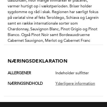
dalbunden, hvor mange vinmarker er placeret,
varmer hurtigt op i vækstperioden. Briser holder
sygdomme og råd i skak. Regionen har særligt fokus
på variatal vine af feks Teroldego, Schiava og Lagrein
samt en række internationale sorter som
Chardonnay, Sauvignon Blanc, Pinot Grigio og Pinot
Bianco. Også Pinot Noir samt Bordeauxdruerne
Cabernet Sauvignon, Merlot og Cabernet Franc
anvendes bredt.
NÆRINGSDEKLARATION
ALLERGENER
Indeholder sulfitter
NÆRINGSINDHOLD
Yderligere information
Gino Pedrotti er et lille familieejet vinhus i Valle dei
Laghi i det sydlige Trentino, hvor familien siden 1912