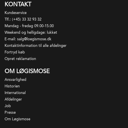
har arbejdet med vinmarker omkring Lago di
KONTAKT
Cavedine. I dag drives huset af tredje og fjerde
Kundeservice
generation – Tullia, Clara og Giuseppe Pedrotti –
Tlf.: (+45) 33 32 93 32
som viderefører familiens håndværk med stor
Mandag - fredag 09.00-15.00
respekt for områdets traditioner og mikroklima.
Weekend og helligdage: lukket
Marker og kælderarbejde tager udgangspunkt i
E-mail: salg@loegismose.dk
økologisk dyrkning med ICEA-certificering samt
Kontaktinformation til alle afdelinger
inspiration fra biodynamiske principper, hvor fokus
Fortryd køb
er på jordens balance, biodiversitet og druernes
Opret reklamation
naturlige udtryk. Vinene fremstilles med stor
opmærksomhed på druernes karakter og Valle dei
OM LØGISMOSE
Laghis særlige terroir, præget af kalkholdig jord,
Ansvarlighed
markante temperaturforskelle og den varme Ora-
Historien
vind fra Gardasøen. Huset er især kendt for arbejdet
International
med den lokale drue Nosiola og den traditionsrige
Afdelinger
Vino Santo Trentino, men producerer også
Job
karakterfulde vine på blandt andet Chardonnay,
Presse
Schiava, Rebo og Cabernet Franc. Gino Pedrottis
Om Løgismose
vine kombinerer alpinsk friskhed med en varm,