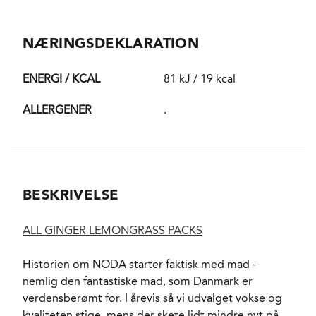
NÆRINGSDEKLARATION
ENERGI / KCAL
81 kJ / 19 kcal
ALLERGENER
.
BESKRIVELSE
ALL GINGER LEMONGRASS PACKS
Historien om NODA starter faktisk med mad -
nemlig den fantastiske mad, som Danmark er
verdensberømt for. I årevis så vi udvalget vokse og
kvaliteten stige, mens der skete lidt mindre nyt på