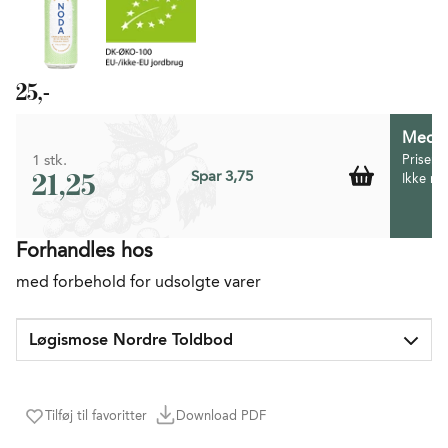
25,-
Medlem
1 stk.
Prisen 
21,25
Spar 3,75
Ikke m
Forhandles hos
med forbehold for udsolgte varer
Løgismose Nordre Toldbod
Tilføj til favoritter
Download PDF