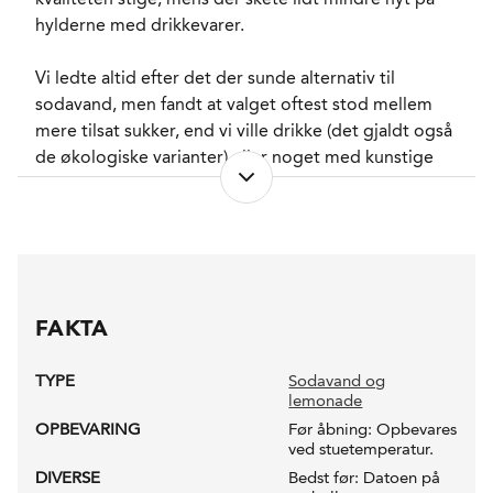
hylderne med drikkevarer.
Vi ledte altid efter det der sunde alternativ til
sodavand, men fandt at valget oftest stod mellem
mere tilsat sukker, end vi ville drikke (det gjaldt også
de økologiske varianter) eller noget med kunstige
sødemidler.
Derfor lavede vi NODA, der er en vand med bobler
og presset økologisk frugt. NODA er rig på ægte
ingredienser og fattig på kalorier. For os er den et
forfriskende og lækkert, sundere alternativ til
FAKTA
sodavand, helt uden at være et kompromis. Mindre
sød og helt naturlig: derfor er NODA
not a soda.
TYPE
Sodavand og
lemonade
OPBEVARING
Før åbning: Opbevares
ved stuetemperatur.
DIVERSE
Bedst før: Datoen på