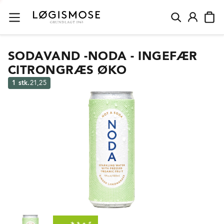
SODAVAND -NODA - INGEFÆR
CITRONGRÆS ØKO
1 stk.
21,25