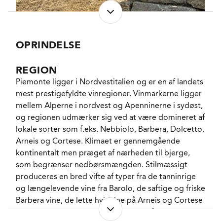
en cremet mousse og på en bund af dirrende frisk
citrus. En spumante som for hver ny årgang tager
endnu et lille step opad, og nu skal tælles med
blandt de bedste mousserende vine i Italien. Så
OPRINDELSE
enkelt er det!
REGION
Contratto er et af Italiens historiske vinhuse og det
Piemonte ligger i Nordvestitalien og er en af landets
første, der producerede mousserende vine på
mest prestigefyldte vinregioner. Vinmarkerne ligger
samme måde som i Champagne; Det italienerne i
mellem Alperne i nordvest og Apenninerne i sydøst,
dag kalder Metodo Classico. I 1993 kastede familien
og regionen udmærker sig ved at være domineret af
bag handsken i ringen efter 126 års business og
lokale sorter som f.eks. Nebbiolo, Barbera, Dolcetto,
solgte herligheden til byens berømte grappa
Arneis og Cortese. Klimaet er gennemgående
destillatør Carlo Bocchino, som nåede at bruge et
kontinentalt men præget af nærheden til bjerge,
tocifret millionbeløb inden han indså at hans
som begrænser nedbørsmængden. Stilmæssigt
bagland ikke brændte helt nok for projektet.
produceres en bred vifte af typer fra de tanninrige
og længelevende vine fra Barolo, de saftige og friske
Det førte i 2007 til forhandlinger med Giorgio
Barbera vine, de lette hvidvine på Arneis og Cortese
Rivetti, den berømteste af brødrene fra La Spinetta
samt de søde, mousserende fra Asti på Moscato. En
(vinhuset med de berømte næsehorns vine), men