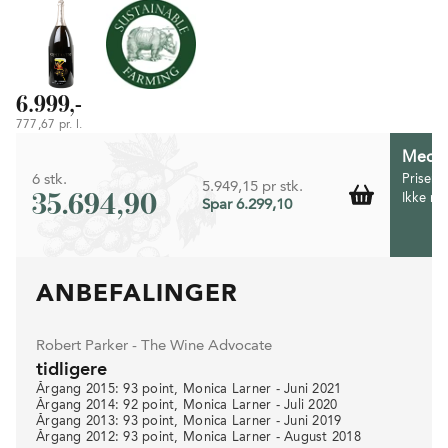
6.999,-
777,67 pr. l.
Medlem
6 stk.
Prisen 
5.949,15 pr stk.
35.694,90
Ikke m
Spar 6.299,10
ANBEFALINGER
Robert Parker - The Wine Advocate
tidligere
Årgang 2015: 93 point, Monica Larner - Juni 2021
Årgang 2014: 92 point, Monica Larner - Juli 2020
Årgang 2013: 93 point, Monica Larner - Juni 2019
Årgang 2012: 93 point, Monica Larner - August 2018