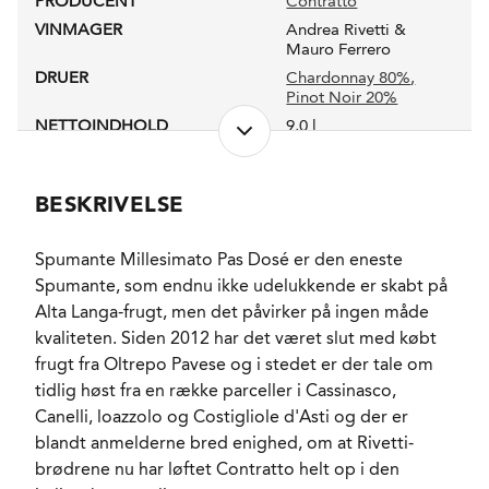
PRODUCENT
Contratto
VINMAGER
Andrea Rivetti &
Mauro Ferrero
DRUER
Chardonnay 80%
,
Pinot Noir 20%
NETTOINDHOLD
9,0 l
LUKKEANORDNING
Champagneprop
ANTAL FLASKER PRODUCERET
90000
BESKRIVELSE
PRODUKTIONSFORM
Sustainable farming
ALKOHOLPROCENT
12,5 %
Spumante Millesimato Pas Dosé er den eneste
PH-VÆRDI
3,05
Spumante, som endnu ikke udelukkende er skabt på
RESTSUKKER
2,4 g/l
Alta Langa-frugt, men det påvirker på ingen måde
SYREINDHOLD
8,0 g/l
kvaliteten. Siden 2012 har det været slut med købt
LAGRING
60 måneder i flasken
frugt fra Oltrepo Pavese og i stedet er der tale om
frem mod
tidlig høst fra en række parceller i Cassinasco,
degorgement.
Canelli, loazzolo og Costigliole d'Asti og der er
FORVENTET HOLDBARHED
3-5 år fra
degorgement.
blandt anmelderne bred enighed, om at Rivetti-
SERVERINGS-TEMPERATUR
brødrene nu har løftet Contratto helt op i den
7 - 9°C